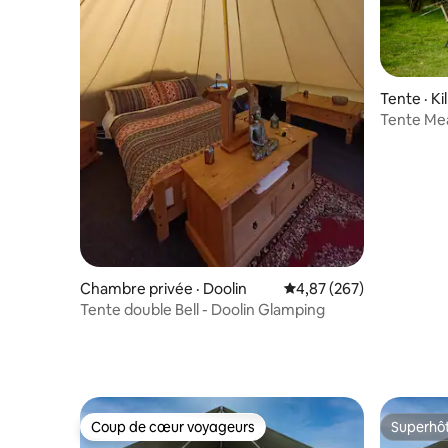
Tente · K
Tente Me
autonome
Chambre privée · Doolin
Note moyenne de 4,87 
4,87 (267)
Tente double Bell - Doolin Glamping
Coup de cœur voyageurs
Superhô
Coup de cœur voyageurs
Superhô