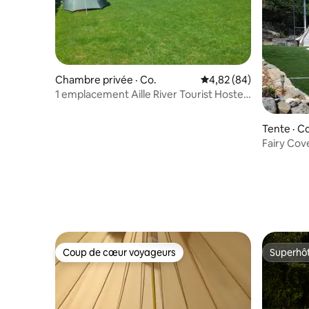
Chambre privée · Co.
Note moyenne de 4,82
4,82 (84)
1 emplacement Aille River Tourist Hostel
Camping Doolin
Tente · C
Fairy Co
Coup de cœur voyageurs
Superhô
Coup de cœur voyageurs
Superhô