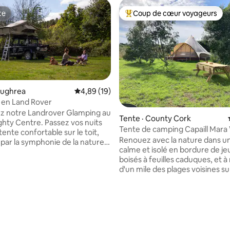
te
Coup de cœur voyageurs
te
Coup de cœur voyageurs parmi 
oughrea
Note moyenne de 4,89 sur 5, 19 commentai
4,89 (19)
 en Land Rover
 sur 5, 19 commentaires
z notre Landrover Glamping au
Tente · County Cork
ghty Centre. Passez vos nuits
Tente de camping Capaill Mar
ente confortable sur le toit,
Bell
Renouez avec la nature dans un
par la symphonie de la nature :
calme et isolé en bordure de j
abeilles et présence douce de
boisés à feuilles caduques, et à
À la tombée de la nuit,
d'un mile des plages voisines su
ez-vous autour du feu de camp
Atlantic Way. La tente Capaill Mara Bell
nter des histoires et vous
est HORS RÉSEAU et dispose d'u
 Retraite dans votre
double avec un espace supplé
le lit de couette en plume et en
pour deux lits gigognes pour e
cé par les sons apaisants de la
un lit de camping. Une cuisine 
vant de vous coucher,
avec plaque à gaz, table de pi
un verre de vin dans notre café