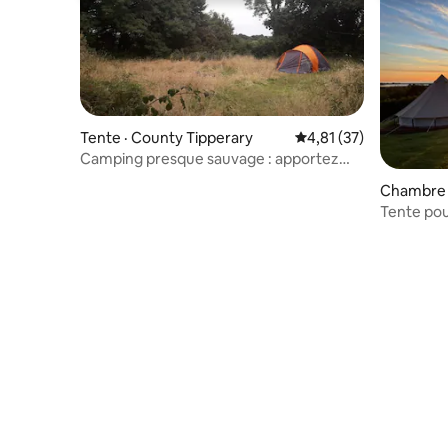
Tente · County Tipperary
Note moyenne de 4,81
4,81 (37)
Camping presque sauvage : apportez
votre propre tente
Chambre 
Tente pou
continent