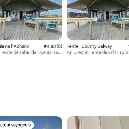
 sur 5, 12 commentaires
aile na hAbhann
Note moyenne de 4,88 sur 5, 8 commentai
4,88 (8)
Tente · County Galway
 à
An Dreoilín Tente de safari rurale
rivé
Connemara Glamping
 cœur voyageurs
 cœur voyageurs