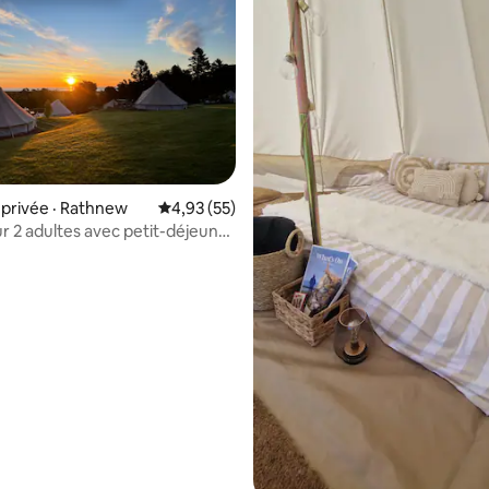
 sur 5, 37 commentaires
privée · Rathnew
Note moyenne de 4,93 sur 5, 55 commentai
4,93 (55)
r 2 adultes avec petit-déjeuner
al