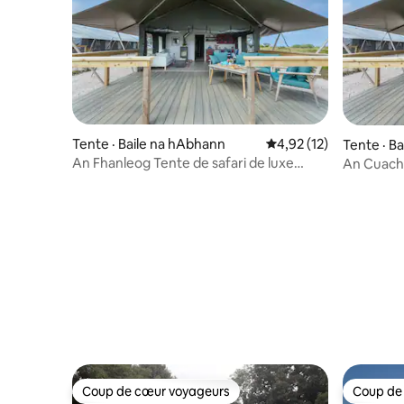
Tente · Baile na hAbhann
Note moyenne de 4,92
4,92 (12)
Tente · B
An Fhanleog Tente de safari de luxe
An Cuach Tente de safari de luxe Bain
Connemara Glamping
remous p
Coup de cœur voyageurs
Coup de
Coup de cœur voyageurs
Coup de