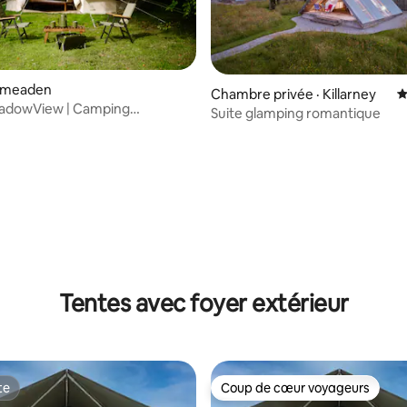
ilmeaden
Chambre privée · Killarney
N
adowView | Camping
Suite glamping romantique
 | Greenway
sur 5, 267 commentaires
Tentes avec foyer extérieur
te
Coup de cœur voyageurs
te
Coup de cœur voyageurs