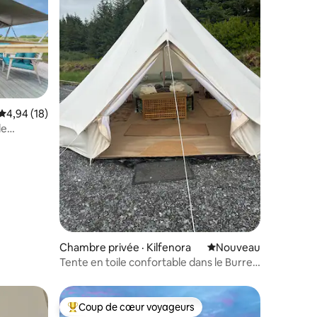
res
Note moyenne de 4,94 sur 5, 18 commentaires
4,94 (18)
Chambre privée · Kilfenora
Nouvel hébergement
Nouveau
Tente en toile confortable dans le Burren
| Solas
Coup de cœur voyageurs
Coup de cœur voyageurs parmi les plus aimés