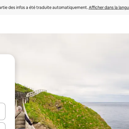
rtie des infos a été traduite automatiquement. 
Afficher dans la langu
utilisant les flèches vers le haut et vers le bas, ou en appuyant dessus 