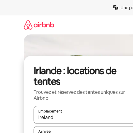
Aller
Une pa
directement
au
contenu
Irlande : locations de
tentes
Trouvez et réservez des tentes uniques sur
Airbnb.
Emplacement
Quand les résultats sont affichés, parcourez-les en 
Arrivée