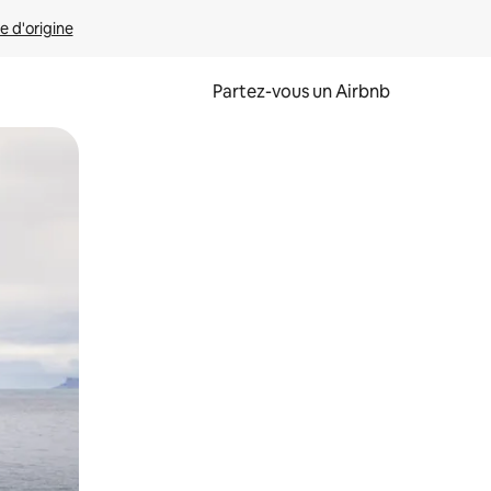
e d'origine
Partez-vous un Airbnb
et en les faisant glisser.