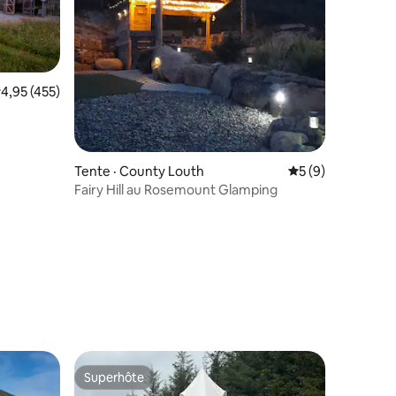
ote moyenne de 4,95 sur 5, 455 commentaires
4,95 (455)
Tente · County Louth
Note moyenne de 
5 (9)
Fairy Hill au Rosemount Glamping
Superhôte
Superhôte