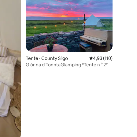
res
Tente · County Sligo
Note moyenne de 4,93
4,93 (110)
Glór na d'TonntaGlamping *Tente n ° 2*