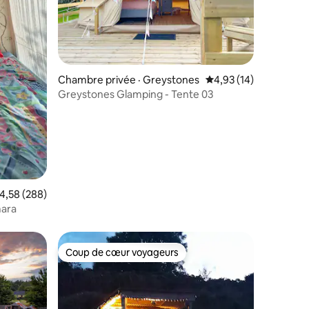
Chambre privée · Greystones
Note moyenne de 4,93
4,93 (14)
Greystones Glamping - Tente 03
res
ote moyenne de 4,58 sur 5, 288 commentaires
4,58 (288)
mara
Coup de cœur voyageurs
Coup de cœur voyageurs