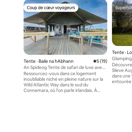
Coup de cœur voyageurs
Superhô
Coup de cœur voyageurs
Superhô
Tente · L
Glamping
Tente · Baile na hAbhann
Note moyenne de 5
5 (19)
Découvre
An Spideog Tente de safari de luxe avec
Slieve Au
bain à remous privé
Ressourcez-vous dans ce logement
dans une t
inoubliable niché en pleine nature sur la
entourée 
Wild Atlantic Way dans le sud du
oiseaux, 
Connemara, où l'on parle irlandais. À
chevaux. 
quelques pas d'une plage de sable fin.
rassembl
Idéalement situé pour visiter le
pour raco
Connemara, l'abbaye de Kylemore, la
détendre.
boucle du Connemara, le Burren, les
confortab
falaises de Moher et à 5 minutes des
duvet, ber
ferries ou de l'aéroport vers les îles
nature. A
d'Aran. Niché entre des murs de pierre
dégustez 