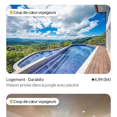
Coup de cœur voyageurs
Coup de cœur voyageurs parmi les plus aimés
Logement · Garabito
Note moyenne
4,99 (84)
Maison privée dans la jungle avec piscine
Coup de cœur voyageurs
Coup de cœur voyageurs parmi les plus aimés