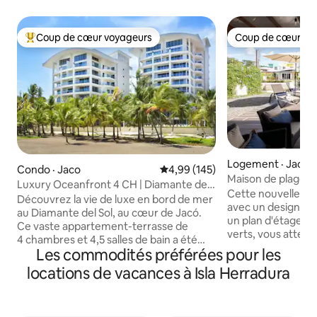
Coup de cœur voyageurs
Coup de cœur vo
Coup de cœur voyageurs parmi les plus aimés
Coup de cœur vo
Logement · Jaco
Condo · Jaco
Note moyenne de 4,99 sur 5, 1
4,99 (145)
Maison de plage 
Luxury Oceanfront 4 CH | Diamante del
3 chambres avec p
Cette nouvelle ma
Sol
Découvrez la vie de luxe en bord de mer
avec un design ar
au Diamante del Sol, au cœur de Jacó.
un plan d'étage ou
Ce vaste appartement-terrasse de
verts, vous attend ! À seulem
4 chambres et 4,5 salles de bain a été
600 mètres de la p
Les commodités préférées pour les
rénové en 2023 : nouveau carrelage,
maison dispose d
cuisine remise à neuf, salles de bain
locations de vacances à Isla Herradura
entièrement meub
rafraîchies et peinture fraîche. Situé au
meubles uniques e
9e étage, profitez d'une vue
fabriqués à la main
panoramique sur l'océan, de
qualifiés du Costa 