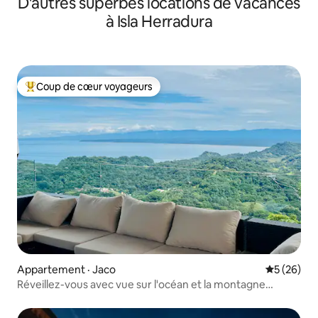
D'autres superbes locations de vacances
à Isla Herradura
Coup de cœur voyageurs
Coup de cœur voyageurs parmi les plus aimés
Appartement · Jaco
Note moye
5 (26)
Réveillez-vous avec vue sur l'océan et la montagne
3BR/2B