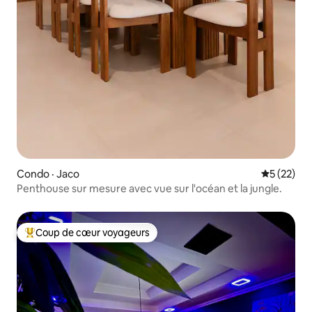
Condo · Jaco
Note moye
5 (22)
Penthouse sur mesure avec vue sur l'océan et la jungle.
Coup de cœur voyageurs
Coup de cœur voyageurs parmi les plus aimés