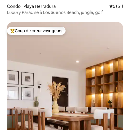
Condo · Playa Herradura
Note moye
5 (51)
Luxury Paradise à Los Sueños Beach, jungle, golf
Coup de cœur voyageurs
Coup de cœur voyageurs parmi les plus aimés