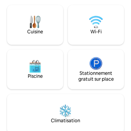
simple. Kitchenet
pêcheurs vendant depuis leur bateau.
et plaque de cuiss
École de surf pour tous les âges. Des
extérieur/espace 
promenades fabuleuses commencent
dépendance avec t
juste à la porte, des randonnées faciles
douche chauffée. Il
aux randonnées en montagne. Parfait
bois dans la caba
Cuisine
Wi-Fi
pour les couples et les familles. Bon WiFi.
bois d'allumage fou
Accessible en fauteuil roulant.
la literie sont éga
Stationnement
Piscine
gratuit sur place
Climatisation