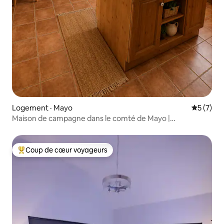
Logement · Mayo
Note moy
5 (7)
Maison de campagne dans le comté de Mayo |
Stationnement
Coup de cœur voyageurs
Coup de cœur voyageurs parmi les plus aimés