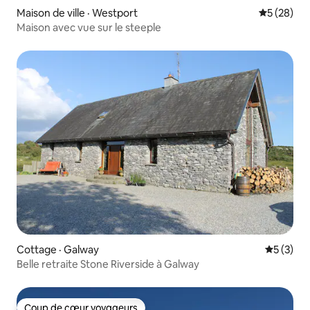
Maison de ville · Westport
Note moye
5 (28)
Maison avec vue sur le steeple
Cottage · Galway
Note moy
5 (3)
Belle retraite Stone Riverside à Galway
Coup de cœur voyageurs