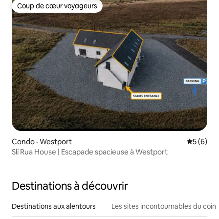
Coup de cœur voyageurs
Coup de cœur voyageurs
Condo · Westport
Note moy
5 (6)
Slí Rua House | Escapade spacieuse à Westport
Destinations à découvrir
Destinations aux alentours
Les sites incontournables du coin