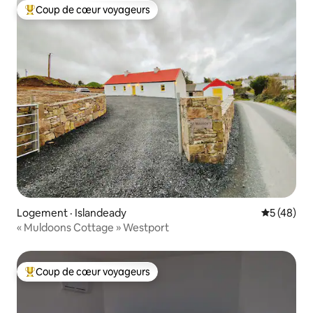
Coup de cœur voyageurs
Coup de cœur voyageurs parmi les plus aimés
Logement · Islandeady
Note moye
5 (48)
« Muldoons Cottage » Westport
Coup de cœur voyageurs
Coup de cœur voyageurs parmi les plus aimés