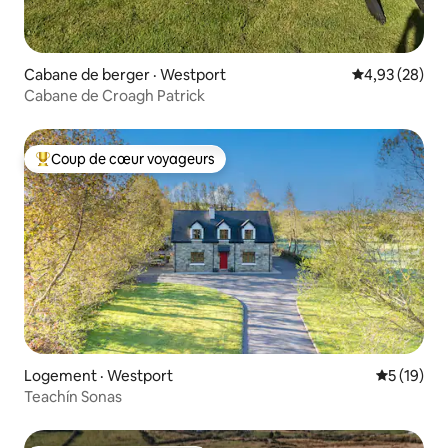
Cabane de berger · Westport
Note moyenne
4,93 (28)
Cabane de Croagh Patrick
Coup de cœur voyageurs
Coup de cœur voyageurs parmi les plus aimés
Logement · Westport
Note moye
5 (19)
Teachín Sonas