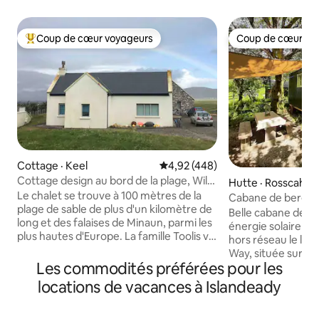
Coup de cœur voyageurs
Coup de cœur vo
Coup de cœur voyageurs parmi les plus aimés
Coup de cœur vo
Cottage · Keel
Note moyenne de 4,92 sur 5, 4
4,92 (448)
Cottage design au bord de la plage, Wild
Hutte · Rosscahill
Atlantic Way
Le chalet se trouve à 100 mètres de la
Cabane de berger 
plage de sable de plus d'un kilomètre de
avec jacuzzi
Belle cabane de b
long et des falaises de Minaun, parmi les
énergie solaire p
plus hautes d'Europe. La famille Toolis vit
hors réseau le long
ici depuis plus de 400 ans. Le village de
Way, située sur de
pierre désert de Dookinella se trouve
Les commodités préférées pour les
Connemara, à 20 mi
toujours dans le champ à côté. Le village
Galway et à 10 mi
locations de vacances à Islandeady
de Keel se trouve à 5 minutes en voiture
du Lough Corrib. Capacité d'accueil de
et dispose de restaurants, d'un boucher
3 personnes avec un
local vendant de l'agneau d'Achill et de