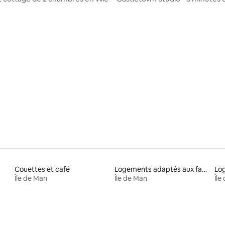
l'aéroport
 sur 5, 99 commentaires
Couettes et café
Logements adaptés aux familles à louer
Log
Île de Man
Île de Man
Île