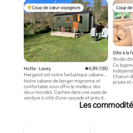
Coup de cœur voyageurs
Coup de
Coup de cœur voyageurs parmi les plus aimés
Coup de
Gîte à la 
Studio dou
un jardin
Ce logeme
Hutte · Laxey
Note moyenne de 4,99 
4,99 (135)
indépenda
Margaret est notre fantastique cabane
Chacun di
de berger
Notre cabane de berger mignonne et
privée et
confortable vous offre le meilleur des
Le jardin 
deux mondes. Cachée dans une oasis de
avec les 
verdure à côté d'une cascade et près de
studio voi
Les commodités 
la plage, la cabane se trouve à quelques
groupes 
pas des pubs, restaurants et commerces
peuvent r
de Laxey. Notre cabane dispose d'un lit
cour, sous
double complet avec un matelas haut de
profiter 
gamme approprié, d'une salle de bains
Stationne
avec toutes les commodités et d'un coin
voitures,