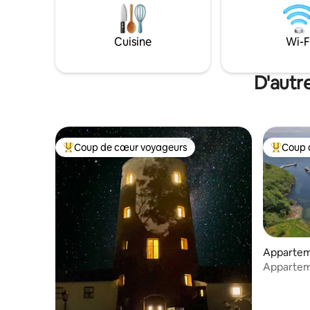
salon entièrement équipé qui permet de
remorques
cuisiner, de manger et de s'asseoir. Notre
départ idé
cabane est une petite maison, pas une
rendre au 
Cuisine
Wi-F
grande tente. Tout ce dont vous avez
détendus 
besoin est intelligemment installé dans
un refuge élégant et confortable pour
D'autr
deux.
Coup de cœur voyageurs
Coup 
Coup de cœur voyageurs parmi les plus aimés
Coup de 
Appartem
Appartem