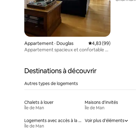
Appartement · Douglas
Note moyenne de 4,83
4,83 (99)
Appartement spacieux et confortable au
centre de Douglas, près de la mer
Destinations à découvrir
Autres types de logements
Chalets à louer
Maisons d'invités
Île de Man
Île de Man
Logements avec accès à la plage
Voir plus d'éléments
Île de Man