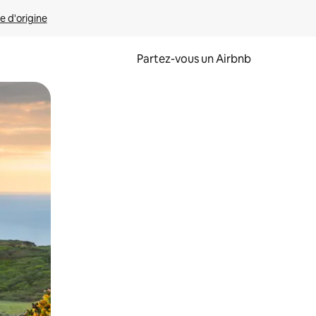
e d'origine
Partez-vous un Airbnb
et en les faisant glisser.