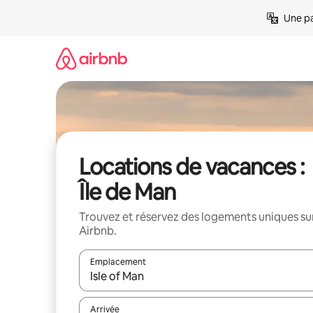
Aller
Une pa
directement
au
contenu
Locations de vacances :
Île de Man
Trouvez et réservez des logements uniques su
Airbnb.
Emplacement
Quand les résultats sont affichés, parcourez-les en 
Arrivée