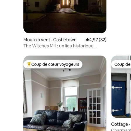
Moulin à vent · Castletown
Note moyenne de 4,97
4,97 (32)
The Witches Mill : un lieu historique
magique
Coup de cœur voyageurs
Coup de
Coup de cœur voyageurs parmi les plus aimés
Coup de
Cottage ·
Charmant 