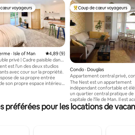
 cœur voyageurs
Coup de cœur voyageurs
 cœur voyageurs
Coup de cœur voyageurs parmi 
ferme · Isle of Man
Note moyenne de 4,89 sur 5, 9 commentai
4,89 (9)
ble privé | Cadre paisible dans
nt est l’un des deux studios
sur 5, 135 commentaires
Condo · Douglas
nts avec cour sur la propriété.
Appartement central privé, con
spose de sa propre entrée
élégant, avec son propre stat
The Nest est un appartement
 de son propre espace intérieur.
indépendant confortable et él
de la cour peut être partagé
un quartier central pratique de
voyageurs séjournant dans le
capitale de l'île de Man. Il est accessible
sin. Les familles ou les petits
préférées pour les locations de vacan
par un escalier en bois, vous m
qui voyagent ensemble
votre propre porte d'entrée (et
éserver les deux studios avec
Le Nest comprend une cuisine 
 réserve de disponibilité, pour
équipée, menant à un grand sa
du jardin commun.
accueillant, avec une télévision
ment spacieux adapté aux
pouces. La salle de bain dispos
 aux fourgonnettes, aux