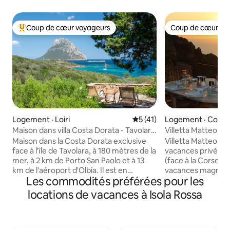
Coup de cœur voyageurs
Coup de cœur vo
Coup de cœur voyageurs parmi les plus aimés
Coup de cœur vo
Logement · Loiri
Note moyenne de 5 sur 5, 
5 (41)
Logement · Costa 
Maison dans villa Costa Dorata - Tavolara
Villetta Matteo, vu
vue
piscine
Maison dans la Costa Dorata exclusive
Villetta Matteo es
face à l'île de Tavolara, à 180 mètres de la
vacances privée su
mer, à 2 km de Porto San Paolo et à 13
(face à la Corse). C
km de l'aéroport d'Olbia. Il est en
vacances magnifi
Les commodités préférées pour les
excellent état et dispose de 2 chambres
perchée sur une co
doubles avec placard et d'une chambre
dessus du niveau d
locations de vacances à Isola Rossa
avec canapé-lit double, d'un salon avec
vue à 180 degrés s
foyer, d'une cuisine avec appareils
spacieuse terrasse
électroménagers et de deux salles de
au milieu d'un ter
bain avec douche. À l'extérieur, nous
végétation médite