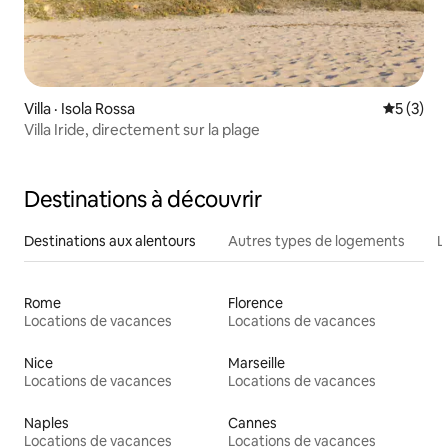
Villa · Isola Rossa
Note moy
5 (3)
Villa Iride, directement sur la plage
Destinations à découvrir
Destinations aux alentours
Autres types de logements
L
Rome
Florence
Locations de vacances
Locations de vacances
Nice
Marseille
Locations de vacances
Locations de vacances
Naples
Cannes
Locations de vacances
Locations de vacances