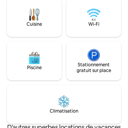
trouvons une véranda, une terrasse
mer depuis chaque
avec vue sur la mer, une douche
aux terrasses. U
extérieure, un barbecue à gaz. Place de
avec une vue impre
parking à l'intérieur de la propriété pour 1
que la plage de sabl
Cuisine
Wi-Fi
voiture. Wi-Fi à 50 Mbit/s. Animaux de
proximité (à 15 min
compagnie interdits.
complètent l'expé
Stationnement
Piscine
gratuit sur place
Climatisation
D'autres superbes locations de vacances