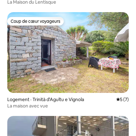
La Maison du Lentisque
Coup de cœur voyageurs
Coup de cœur voyageurs
Logement · Trinità d'Agultu e Vignola
Note moy
5 (7)
La maison avec vue