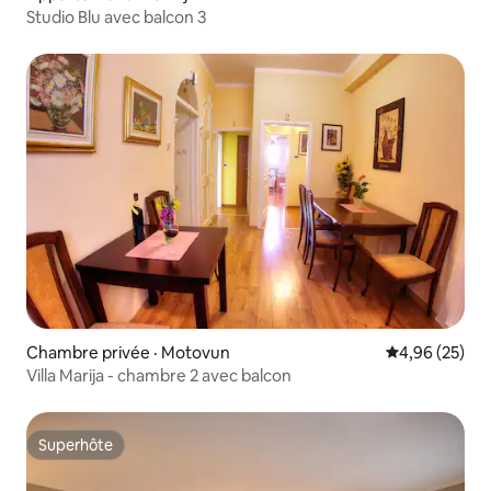
Studio Blu avec balcon 3
Chambre privée · Motovun
Note moyenne
4,96 (25)
Villa Marija - chambre 2 avec balcon
Superhôte
Superhôte