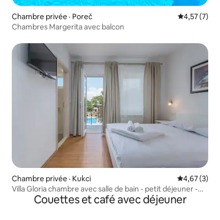
Chambre privée · Poreč
Note moyenn
4,57 (7)
Chambres Margerita avec balcon
Chambre privée · Kukci
Note moyenn
4,67 (3)
Villa Gloria chambre avec salle de bain - petit déjeuner -
Couettes et café avec déjeuner
piscine