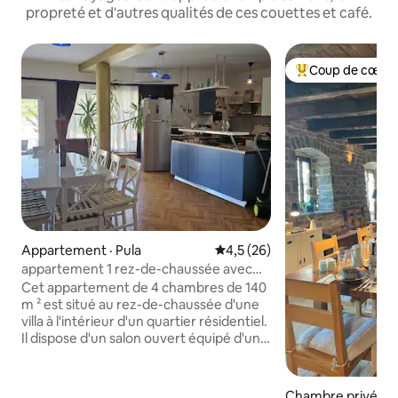
propreté et d'autres qualités de ces couettes et café.
Coup de cœur 
Coup de cœur voy
Appartement · Pula
Note moyenne de 4,5 sur 5, 
4,5 (26)
appartement 1 rez-de-chaussée avec
accès à la piscine
Cet appartement de 4 chambres de 140
m ² est situé au rez-de-chaussée d'une
villa à l'intérieur d'un quartier résidentiel.
Il dispose d'un salon ouvert équipé d'un
canapé-lit, de la climatisation, d'une
cheminée, d'une grande table à manger
et d'un four, d'un lave-vaisselle, d'un
Chambre privée ·