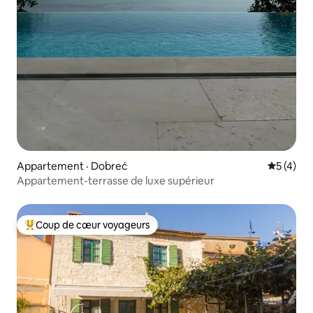
Appartement · Dobreć
Note moy
5 (4)
Appartement-terrasse de luxe supérieur
Coup de cœur voyageurs
Coup de cœur voyageurs parmi les plus aimés