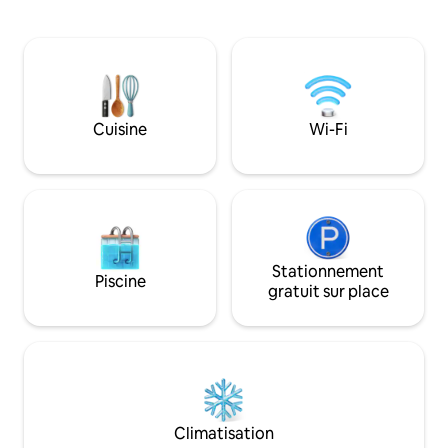
salon, une cuisine entièrement équipée
samedi et pour les
et un bel espace extérieur avec un
7 nuits, veuillez
barbecue au gaz et un spa chauffé. La
Les autres mois, le
maison se trouve à 2 kilomètres
durée de séjour mi
(1,2 mille) de tous les services. Elle est
nous vous suggér
située dans le centre de l'Istrie, ce qui en
demande pour confi
fait un excellent point de départ pour
Cuisine
Wi-Fi
explorer toute la péninsule.
Stationnement couvert pour 2 voitures.
Stationnement
Piscine
gratuit sur place
Climatisation