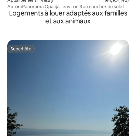
Appartement · Matulji
Note moyenne 
4,95 (140)
AuroraPanorama Opatija : environ 3 au coucher du soleil
Logements à louer adaptés aux familles
et aux animaux
Superhôte
Superhôte