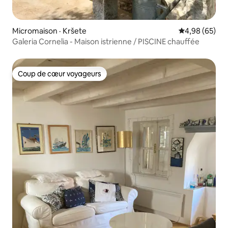
Micromaison · Kršete
Note moyenne
4,98 (65)
Galeria Cornelia - Maison istrienne / PISCINE chauffée
Coup de cœur voyageurs
Coup de cœur voyageurs