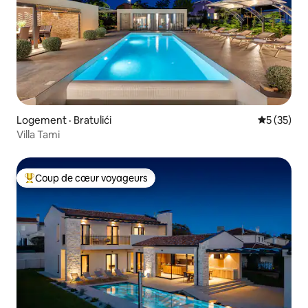
Logement · Bratulići
Note moye
5 (35)
Villa Tami
Coup de cœur voyageurs
Coup de cœur voyageurs parmi les plus aimés