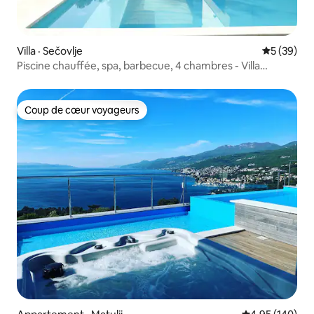
Villa · Sečovlje
Note moye
5 (39)
Piscine chauffée, spa, barbecue, 4 chambres - Villa
Olivetum
Coup de cœur voyageurs
Coup de cœur voyageurs