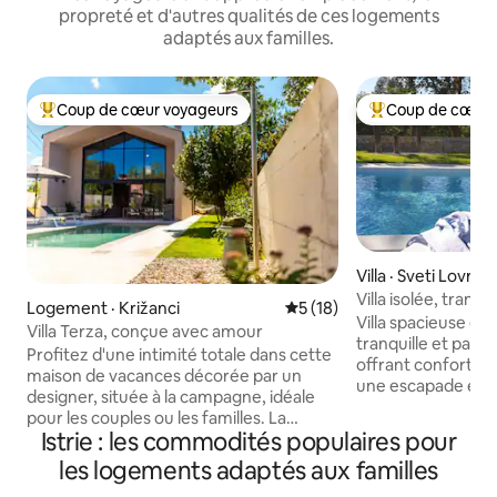
propreté et d'autres qualités de ces logements
adaptés aux familles.
Coup de cœur voyageurs
Coup de cœur 
Coup de cœur voyageurs parmi les plus aimés
Coup de cœur voy
Villa · Sveti Lovreč
Villa isolée, tranqu
Logement · Križanci
Note moyenne de 5 sur 5, 
5 (18)
familles et aux a
Villa spacieuse et 
Villa Terza, conçue avec amour
tranquille et paisib
Profitez d'une intimité totale dans cette
offrant confort et
maison de vacances décorée par un
une escapade et à 
designer, située à la campagne, idéale
points d'intérêt. D
pour les couples ou les familles. La
calme, la villa offr
Istrie : les commodités populaires pour
maison fait 109 m2 sur un terrain de 750
endroit confortable
m2. La maison offre deux chambres
les logements adaptés aux familles
une verdure apaisante. En pé
confortables avec une salle de bain, un
juin à août, le jou