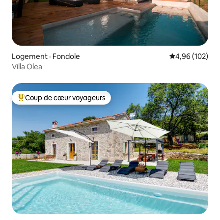
Logement · Fondole
Note moyenne 
4,96 (102)
Villa Olea
Coup de cœur voyageurs
Coup de cœur voyageurs parmi les plus aimés