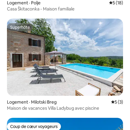
Logement · Polje
Note moye
5 (18)
Casa Škitaconka - Maison familiale
Superhôte
Superhôte
Logement · Milotski Breg
Note moy
5 (3)
Maison de vacances Villa Ladybug avec piscine
Coup de cœur voyageurs
Coup de cœur voyageurs