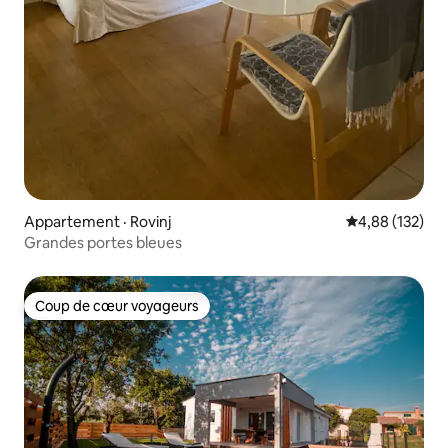
Appartement · Rovinj
Note moyenne 
4,88 (132)
Grandes portes bleues
Coup de cœur voyageurs
Coup de cœur voyageurs