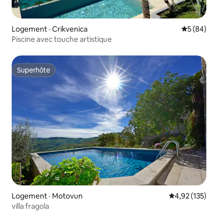
Logement · Crikvenica
Note moye
5 (84)
Piscine avec touche artistique
Superhôte
Superhôte
Logement · Motovun
Note moyenne 
4,92 (135)
villa fragola