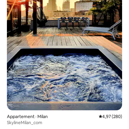
Appartement · Milan
Note moyenne 
4,97 (280)
SkylineMilan_com