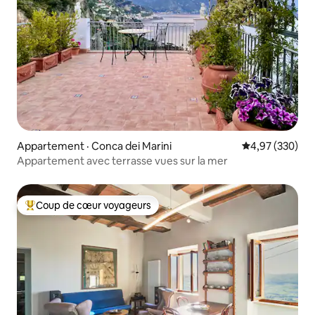
Appartement · Conca dei Marini
Note moyenne 
4,97 (330)
Appartement avec terrasse vues sur la mer
Coup de cœur voyageurs
Coup de cœur voyageurs parmi les plus aimés