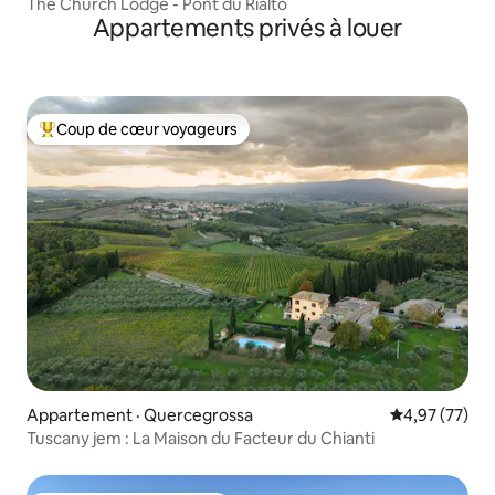
The Church Lodge - Pont du Rialto
Appartements privés à louer
Coup de cœur voyageurs
Coup de cœur voyageurs parmi les plus aimés
Appartement · Quercegrossa
Note moyenne
4,97 (77)
Tuscany jem : La Maison du Facteur du Chianti