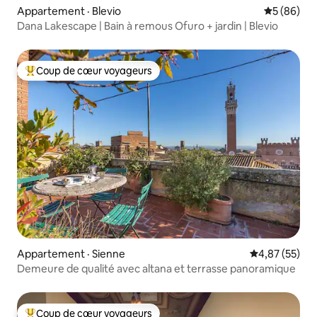
Appartement · Blevio
Note moye
5 (86)
Dana Lakescape | Bain à remous Ofuro + jardin | Blevio
Coup de cœur voyageurs
Coup de cœur voyageurs parmi les plus aimés
Appartement · Sienne
Note moyenne
4,87 (55)
Demeure de qualité avec altana et terrasse panoramique
Coup de cœur voyageurs