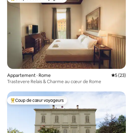
Coup de cœur voyageurs parmi les plus aimés
Appartement · Rome
Note moye
5 (23)
Trastevere Relais & Charme au cœur de Rome
Coup de cœur voyageurs
Coup de cœur voyageurs parmi les plus aimés