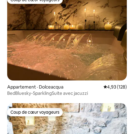
Coup de cœur voyageurs
Appartement · Dolceacqua
Note moyenne 
4,93 (128)
BedBluesky-SparklingSuite avec jacuzzi
Coup de cœur voyageurs
Coup de cœur voyageurs