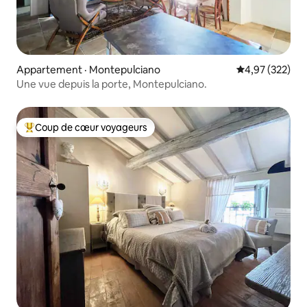
Appartement · Montepulciano
Note moyenne 
4,97 (322)
Une vue depuis la porte, Montepulciano.
Coup de cœur voyageurs
Coup de cœur voyageurs parmi les plus aimés