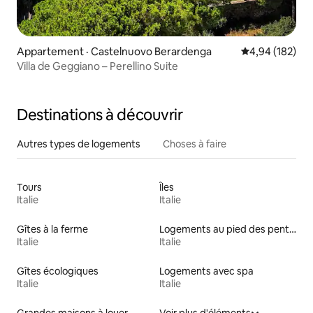
Appartement · Castelnuovo Berardenga
Note moyenne 
4,94 (182)
Villa de Geggiano – Perellino Suite
Destinations à découvrir
Autres types de logements
Choses à faire
Tours
Îles
Italie
Italie
Gîtes à la ferme
Logements au pied des pentes à louer
Italie
Italie
Gîtes écologiques
Logements avec spa
Italie
Italie