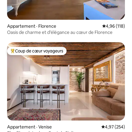
Appartement · Florence
Note moyenne 
4,96 (118)
Oasis de charme et d’élégance au cœur de Florence
Coup de cœur voyageurs
Coup de cœur voyageurs parmi les plus aimés
Appartement · Venise
Note moyenne 
4,97 (254)