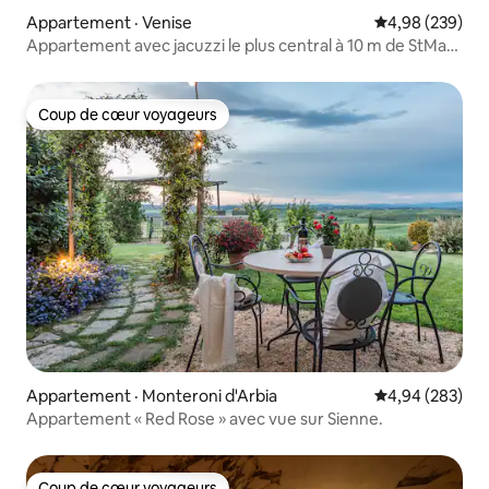
Appartement · Venise
Note moyenne 
4,98 (239)
Appartement avec jacuzzi le plus central à 10 m de StMark
et Rialto
Coup de cœur voyageurs
Coup de cœur voyageurs
Appartement · Monteroni d'Arbia
Note moyenne 
4,94 (283)
Appartement « Red Rose » avec vue sur Sienne.
Coup de cœur voyageurs