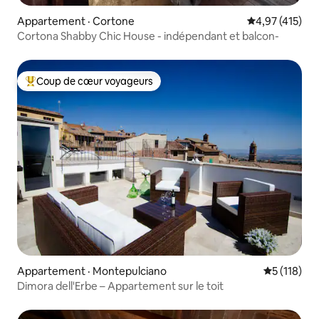
Appartement · Cortone
Note moyenne 
4,97 (415)
Cortona Shabby Chic House - indépendant et balcon-
Coup de cœur voyageurs
Coup de cœur voyageurs parmi les plus aimés
Appartement · Montepulciano
Note moyen
5 (118)
Dimora dell'Erbe – Appartement sur le toit