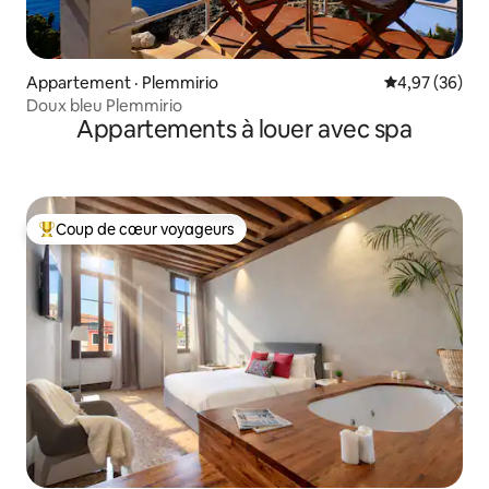
Appartement · Plemmirio
Note moyenne
4,97 (36)
Doux bleu Plemmirio
Appartements à louer avec spa
Coup de cœur voyageurs
Coup de cœur voyageurs parmi les plus aimés