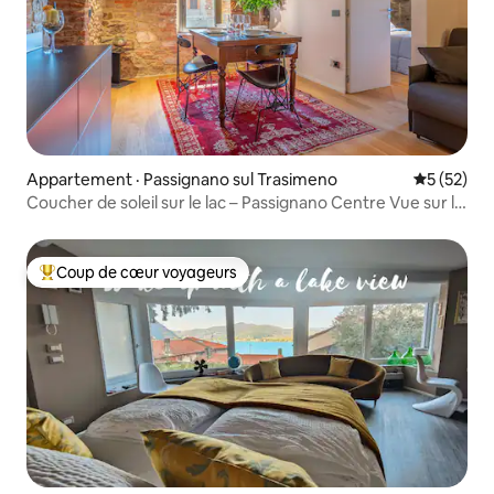
Appartement · Passignano sul Trasimeno
Note moye
5 (52)
Coucher de soleil sur le lac – Passignano Centre Vue sur le
lac
Coup de cœur voyageurs
Coup de cœur voyageurs parmi les plus aimés