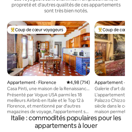
propreté et d'autres qualités de ces appartements
sont très bien notés.
Coup de cœur voyageurs
Coup de cœur 
Coup de cœur voyageurs parmi les plus aimés
Coup de cœur voy
Appartement · Florence
Note moyenne de 4,98 sur 5, 7
4,98 (714)
Appartement · Bre
Casa Pinti, une maison de la Renaissance
Galerie d'art dans 
dans le centre de Florence
Dogeshouse
Présenté par Vogue USA parmi les 18
L'appartement est s
meilleurs Airbnb en Italie et le Top 12 à
Palazzo Chizzola,
Florence, et mentionné par d'autres
siècle dans le cent
magazines de voyage, l'appartement se
maison permet au
Italie : commodités populaires pour les
trouve au troisième étage d'un bâtiment
des séjours agréa
du XVIe siècle sans ascenseur, lumineux
une atmosphère d'
appartements à louer
avec vue sur le toit. Avec des sols en
espaces représent