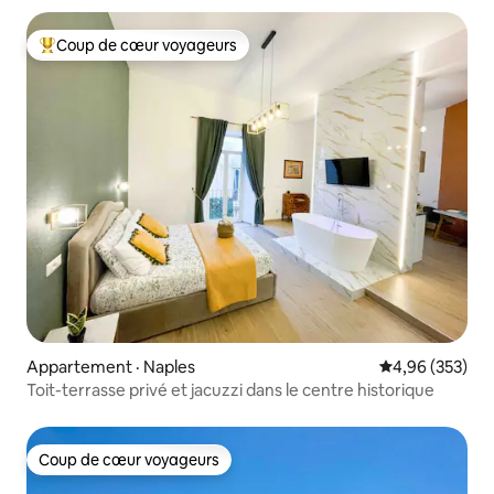
Coup de cœur voyageurs
Coup de cœur voyageurs parmi les plus aimés
Appartement · Naples
Note moyenne 
4,96 (353)
Toit-terrasse privé et jacuzzi dans le centre historique
Coup de cœur voyageurs
Coup de cœur voyageurs