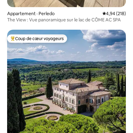
Appartement · Perledo
Note moyenne 
4,94 (218)
The View : Vue panoramique sur le lac de CÔME AC SPA
Coup de cœur voyageurs
Coup de cœur voyageurs parmi les plus aimés