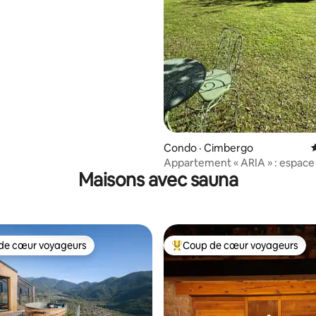
Condo · Cimbergo
Appartement « ARIA » : espace
Maisons avec sauna
vue imprenable
de cœur voyageurs
Coup de cœur voyageurs
cœur voyageurs parmi les plus aimés
Coup de cœur voyageurs parmi 