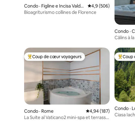
Condo · Figline e Incisa Valdar
Note moyenne de 4,9 
4,9 (506)
no
Bioagriturismo collines de Florence
Condo · 
Câlins à 
Coup de cœur voyageurs
Coup 
Coup de cœur voyageurs parmi les plus aimés
Coup de 
Condo · L
Condo · Rome
Note moyenne de 4,94 
4,94 (187)
Ciasa Iach
La Suite al Vaticano2 mini-spa et terrasse
Dolomite
privée