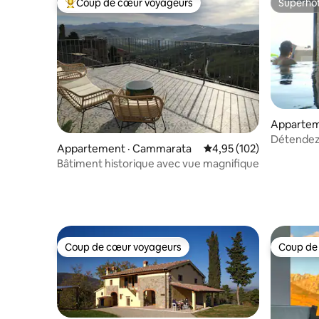
Coup de cœur voyageurs
Superhô
Coup de cœur voyageurs parmi les plus aimés
Superhô
Appartem
Détendez
Appartement · Cammarata
Note moyenne de 4,95 
4,95 (102)
jacuzzi et
Bâtiment historique avec vue magnifique
Coup de cœur voyageurs
Coup de
Coup de cœur voyageurs
Coup de