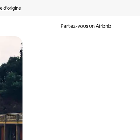
e d'origine
Partez-vous un Airbnb
et en les faisant glisser.