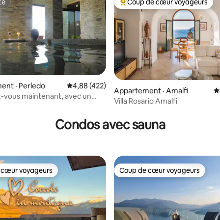
te
Coup de cœur voyageurs
te
Coup de cœur voyageurs parmi 
ent · Perledo
Note moyenne de 4,88 sur 5, 422 commentai
4,88 (422)
Appartement · Amalfi
N
-vous maintenant, avec un
Villa Rosario Amalfi
sur 5, 102 commentaires
 un spa
Condos avec sauna
 cœur voyageurs
Coup de cœur voyageurs
 cœur voyageurs
Coup de cœur voyageurs