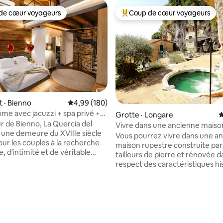
de cœur voyageurs
Coup de cœur voyageurs
cœur voyageurs parmi les plus aimés
Coup de cœur voyageurs parmi 
 · Bienno
Note moyenne de 4,99 sur 5, 180 commentai
4,99 (180)
me avec jacuzzi + spa privé +
Grotte · Longare
N
s Alpes
 de Bienno, La Quercia del
Vivre dans une ancienne maiso
 une demeure du XVIIIe siècle
rupestre 1 - Grotte
Vous pourrez vivre dans une a
ur les couples à la recherche
maison rupestre construite par
 d'intimité et de véritable
tailleurs de pierre et rénovée d
 La pierre ancienne, le bois et le
respect des caractéristiques hi
compagnent un spa privé rien
mais avec tout le confort mode
toi avec un jacuzzi, un sauna
L’environnement que vous tro
et une vue sur les Alpes. 🛏️
sera unique, enveloppant, vou
 avec salle de bain privée, 📺
donc vous immerger dans un h
 intelligent 75 po, 🛋️ Canapé-lit
sérénité et de tranquillité. Vou
 de forme, 🍷 Cuisine
également profiter (inclus dans 