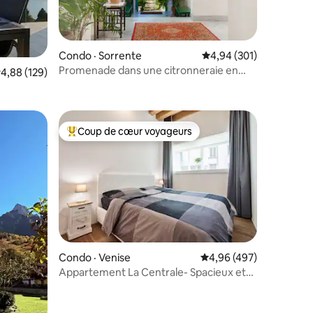
Condo · Sorrente
Note moyenne de 4,94 
4,94 (301)
Promenade dans une citronneraie en
res
ote moyenne de 4,88 sur 5, 129 commentaires
4,88 (129)
bord de mer VillaTozzoliHouse
Coup de cœur voyageurs
Coup de cœur voyageurs parmi les plus aimés
res
Condo · Venise
Note moyenne de 4,96 
4,96 (497)
Appartement La Centrale- Spacieux et
calme