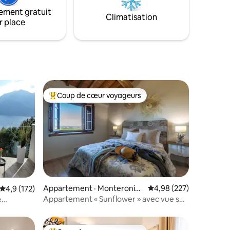
ement gratuit
Climatisation
r place
Coup de cœur voyageurs
Coup de cœur voyageurs parmi les plus aimés
res
Appartement · Monteroni
Note moyenne de 4,98 
4,98 (227)
Note moyenne de 4,9 sur 5, 172 commentaires
4,9 (172)
d'Arbia
Appartement « Sunflower » avec vue sur
e
Sienne
★★