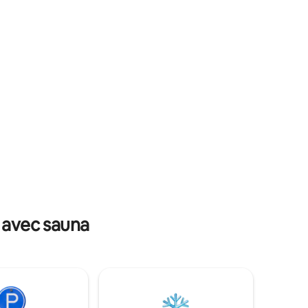
adapté pour accueillir des enfants.
un bain
mous avec
par nos
s avec sauna