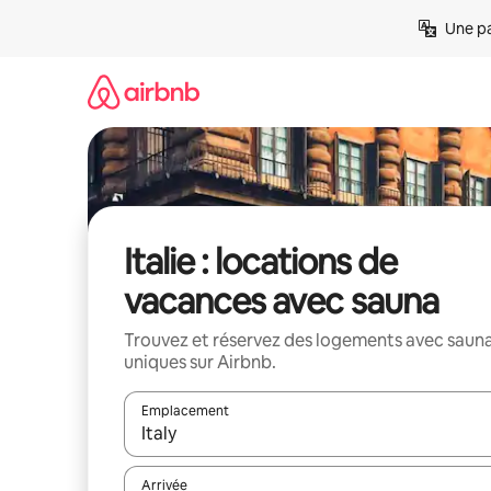
Aller
Une pa
directement
au
contenu
Italie : locations de
vacances avec sauna
Trouvez et réservez des logements avec saun
uniques sur Airbnb.
Emplacement
Quand les résultats sont affichés, parcourez-les en 
Arrivée