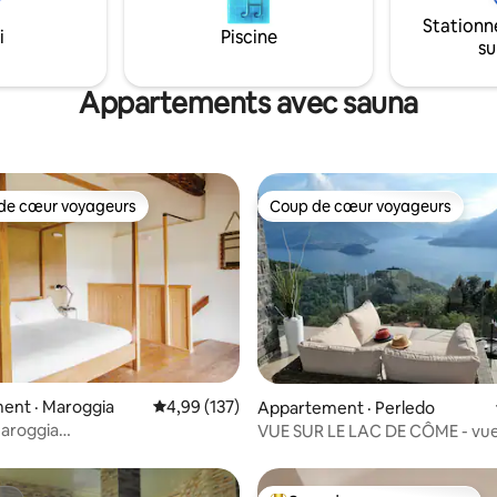
Stationn
i
Piscine
su
Appartements avec sauna
de cœur voyageurs
Coup de cœur voyageurs
cœur voyageurs parmi les plus aimés
Coup de cœur voyageurs
sur 5, 333 commentaires
ent · Maroggia
Note moyenne de 4,99 sur 5, 137 commentai
4,99 (137)
Appartement · Perledo
Maroggia
VUE SUR LE LAC DE CÔME - vu
7C2V4W5R7Mn
imprenable et spa de luxe ★