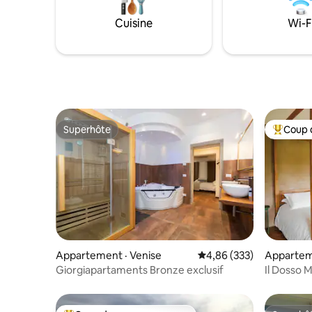
Cuisine
Wi-F
Superhôte
Coup 
Superhôte
Coup de 
Appartement · Venise
Note moyenne de 4,86 
4,86 (333)
Appartem
Giorgiapartaments Bronze exclusif
Il Dosso 
IT01400