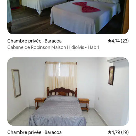
Chambre privée · Baracoa
Note moyenne
4,74 (23)
Cabane de Robinson Maison Hidiolvis - Hab 1
Chambre privée · Baracoa
Note moyenne
4,79 (19)