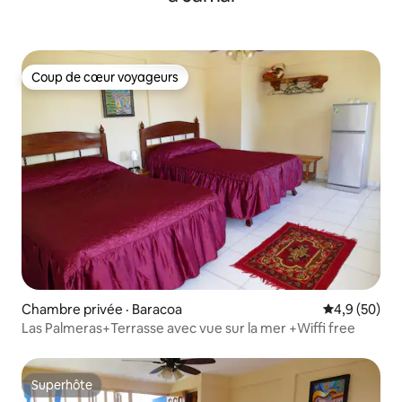
Coup de cœur voyageurs
Coup de cœur voyageurs
Chambre privée · Baracoa
Note moyenn
4,9 (50)
Las Palmeras+Terrasse avec vue sur la mer +Wiffi free
Superhôte
Superhôte