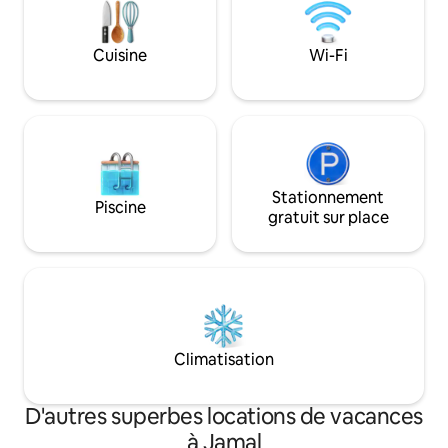
l'océan tous les matins - Très proche du
espaces communs 
centre historique de la ville - Des hôtes
Production propre
très serviables et amicaux à votre
Cuisine
Wi-Fi
disposition - Étage entier pour vous -
Englais parlé
Stationnement
Piscine
gratuit sur place
Climatisation
D'autres superbes locations de vacances
à Jamal