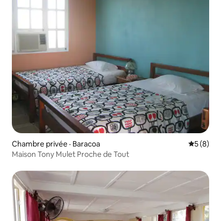
Chambre privée · Baracoa
Note moy
5 (8)
Maison Tony Mulet Proche de Tout