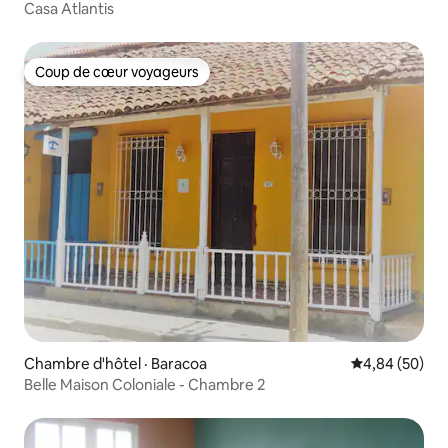
Casa Atlantis
Coup de cœur voyageurs
Coup de cœur voyageurs
Chambre d'hôtel · Baracoa
Note moyenne
4,84 (50)
Belle Maison Coloniale - Chambre 2