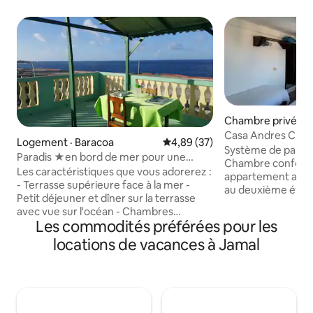
Chambre privée · 
Casa Andres Chamb
Logement · Baracoa
Note moyenne de 4,89 sur 5, 
4,89 (37)
toit/Centrale solai
Système de pannea
Paradis ★en bord de mer pour une
Chambre conforta
famille à★ côté de Viazul★
Les caractéristiques que vous adorerez :
appartement avec
- Terrasse supérieure face à la mer -
au deuxième étage,
Petit déjeuner et dîner sur la terrasse
privée (eau chaude 
avec vue sur l'océan - Chambres
réfrigérateur, dép
Les commodités préférées pour les
confortables avec vue sur mer - Situé en
liste des services 
bord de mer à 2 pâtés de maisons de la
locations de vacances à Jamal
gastronomiques s
station Viazul - Vue panoramique sur
moyennant des fra
toute la ville, y compris « El Yunque »,
petit-déjeuner mé
symbole de Baracoa - Brassage et
avec des plats typi
détente dans la brise marine - Quartier
une télévision dans 
très calme, réveillez-vous avec le son de
salle à manger et l