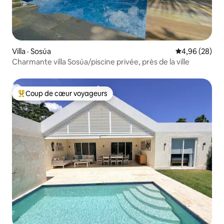
Villa · Sosúa
Note moyenne
4,96 (28)
Charmante villa Sosúa/piscine privée, près de la ville
Coup de cœur voyageurs
Coup de cœur voyageurs parmi les plus aimés