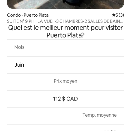
Condo · Puerto Plata
Note moy
5 (3)
SUITE N° 9 PH | LA VUE! •3 CHAMBRES-2 SALLES DE BAIN
Quel est le meilleur moment pour visiter
@Marbella
Puerto Plata?
Mois
Juin
Prix moyen
112 $ CAD
Temp. moyenne