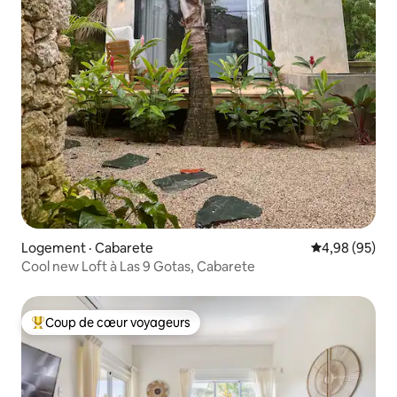
Logement · Cabarete
Note moyenne
4,98 (95)
Cool new Loft à Las 9 Gotas, Cabarete
Coup de cœur voyageurs
Coup de cœur voyageurs parmi les plus aimés