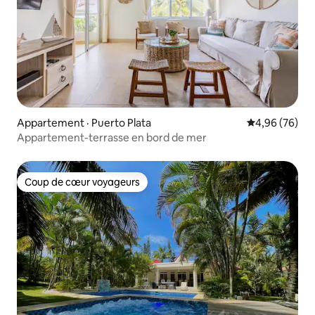
Appartement · Puerto Plata
Note moyenne
4,96 (76)
Appartement-terrasse en bord de mer
Coup de cœur voyageurs
Coup de cœur voyageurs