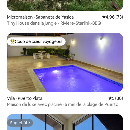
Micromaison · Sabaneta de Yasica
Note moyenne
4,96 (73)
Tiny House dans la jungle - Rivière-Starlink-BBQ
Coup de cœur voyageurs
Coup de cœur voyageurs parmi les plus aimés
Villa · Puerto Plata
Note moye
5 (30)
Maison de luxe avec piscine · 5 min de la plage de Puerto
Plata
Superhôte
Superhôte