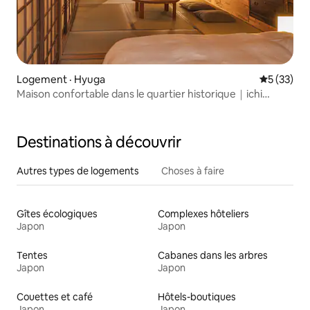
Logement · Hyuga
Note moye
5 (33)
Maison confortable dans le quartier historique｜ichi
Mimitsu
Destinations à découvrir
Autres types de logements
Choses à faire
Gîtes écologiques
Complexes hôteliers
Japon
Japon
Tentes
Cabanes dans les arbres
Japon
Japon
Couettes et café
Hôtels-boutiques
Japon
Japon