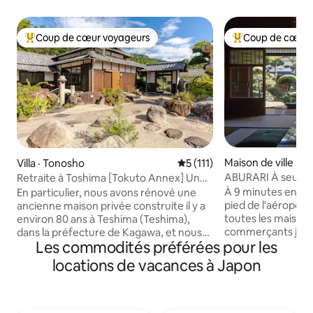
Coup de cœur voyageurs
Coup de cœur 
Coup de cœur voyageurs parmi les plus aimés
Coup de cœur voy
Maison de ville · I
Villa · Tonosho
Note moyenne de 5 sur 5, 1
5 (111)
ABURARI À seulem
Retraite à Toshima [Tokuto Annex] Une
l'aéroport du Kans
auberge de guérison entourée par la
À 9 minutes en tra
En particulier, nous avons rénové une
maison privée popu
nature surplombant la mer depuis un
pied de l'aéroport
ancienne maison privée construite il y a
japonais couvert 
village tranquille
toutes les maisons 
environ 80 ans à Teshima (Teshima),
jusqu'à 3 personn
commerçants japon
dans la préfecture de Kagawa, et nous
Les commodités préférées pour les
est le nom qui se
avons commencé nos activités à l'été
maison depuis des
2021. Une vieille maison avec un espace
locations de vacances à Japon
pas seulement une
spacieux sur une propriété spacieuse
juste de la famille
au-dessus du pittoresque Ishigaki, vous
d'un voyage relax
pourrez profiter de l'atmosphère d'un
soucier des autres
manoir calme.S'il vous plaît profiter de