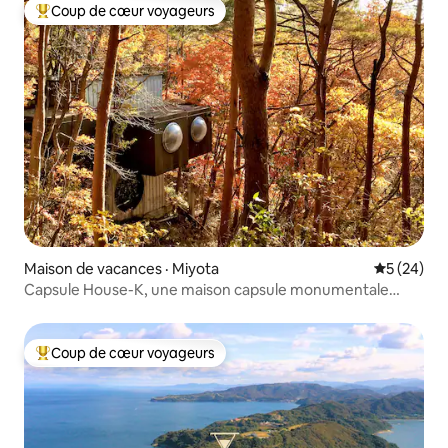
Coup de cœur voyageurs
Coup de cœur voyageurs parmi les plus aimés
Maison de vacances · Miyota
Note moye
5 (24)
Capsule House-K, une maison capsule monumentale
dans la nature conçue par Kisho Kurokawa
Coup de cœur voyageurs
Coup de cœur voyageurs parmi les plus aimés