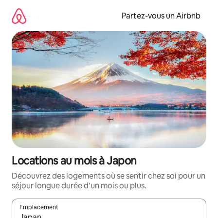
Aller
directement
Partez-vous un Airbnb
au
contenu
Locations au mois à Japon
Découvrez des logements où se sentir chez soi pour un
séjour longue durée d’un mois ou plus.
Emplacement
Quand les résultats sont affichés, parcourez-les en utilisant les 