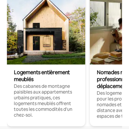
Logements entièrement
Nomades num
meublés
professionnel
déplacement
Des cabanes de montagne
paisibles aux appartements
Des logements
urbains pratiques, ces
pour les profes
logements meublés offrent
nomades et trav
toutes les commodités d'un
distance avec le
chez-soi.
espaces de trav