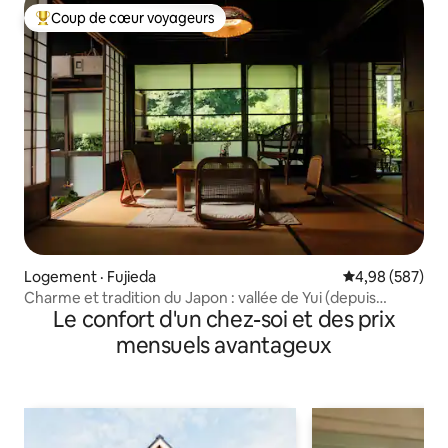
personnes)
Coup de cœur voyageurs
Coup de cœur voyageurs parmi les plus aimés
Logement · Fujieda
Note moyenne 
4,98 (587)
Charme et tradition du Japon : vallée de Yui (depuis
Le confort d'un chez-soi et des prix
Tokyo/Kyoto)
mensuels avantageux