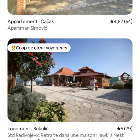
Appartement · Čačak
Note moyenne
4,87 (54)
Apartman Simović
Coup de cœur voyageurs
Coup de cœur voyageurs parmi les plus aimés
Logement · Sokolići
Note moye
5 (79)
Std Radivojevic Retraite dans une maison Hawk 's Nest