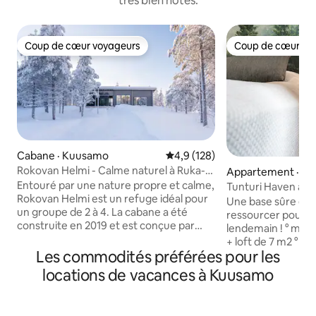
très bien notés.
Coup de cœur voyageurs
Coup de cœur vo
Coup de cœur voyageurs
Coup de cœur vo
Cabane · Kuusamo
Note moyenne de 4,9 sur 5, 1
4,9 (128)
Rokovan Helmi - Calme naturel à Ruka-
Appartement · K
Kuusamo
Entouré par une nature propre et calme,
Tunturi Haven avec
Rokovan Helmi est un refuge idéal pour
Une base sûre et 
un groupe de 2 à 4. La cabane a été
ressourcer pour l
construite en 2019 et est conçue par
lendemain ! ° maison rénovée de 46 m2
une entreprise locale Kuusamo Log
+ loft de 7 m2 ° e
Houses. C'est un ajustement parfait
Les commodités préférées pour les
toutes les commod
pour les personnes qui aiment leur
climatisation ° sau
locations de vacances à Kuusamo
propre paix dans un environnement
de stationnement g
moderne, mais qui veulent que tous les
voiture électrique 
services soient proches en même
calme à côté de Rukatuntu