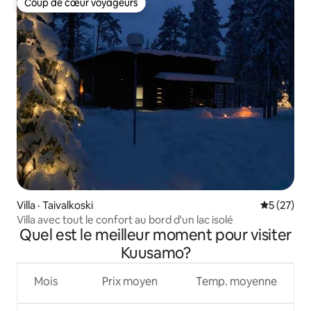
Coup de cœur voyageurs
Coup de cœur voyageurs
Villa · Taivalkoski
Note moye
5 (27)
Villa avec tout le confort au bord d'un lac isolé
Quel est le meilleur moment pour visiter
Kuusamo?
Mois
Prix moyen
Temp. moyenne