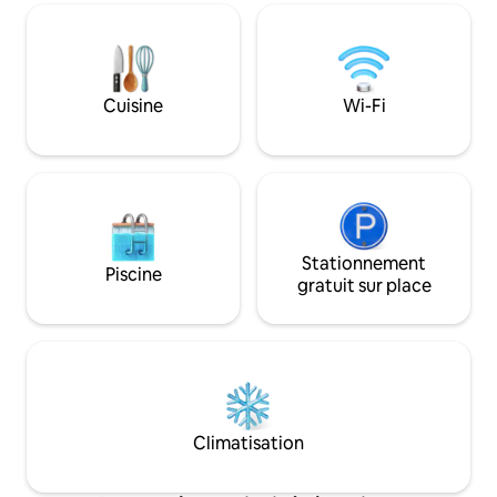
temps. La cabane se trouve à 6 minutes
du SkiBus » ; à 500
en voiture des remontées mécaniques
fond » ; à 800 m 
de Ruka Est les plus proches et à 12
plus proche » ; À 
minutes en voiture des services du
environ 20 km des
village de Ruka. Des pistes de ski, de
Remarque ! Veuill
Cuisine
Wi-Fi
motoneige et de plein air se trouvent à
propre linge de lit
proximité.
pendant votre séj
Stationnement
Piscine
gratuit sur place
Climatisation