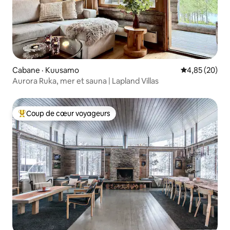
Cabane · Kuusamo
Note moyenne
4,85 (20)
Aurora Ruka, mer et sauna | Lapland Villas
Coup de cœur voyageurs
Coup de cœur voyageurs parmi les plus aimés