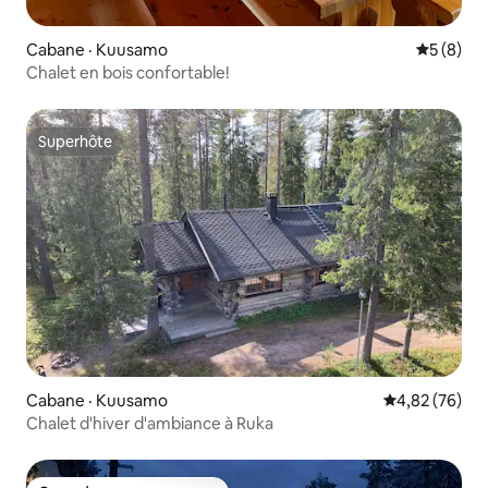
Cabane · Kuusamo
Note moy
5 (8)
Chalet en bois confortable!
Superhôte
Superhôte
Cabane · Kuusamo
Note moyenne
4,82 (76)
Chalet d'hiver d'ambiance à Ruka