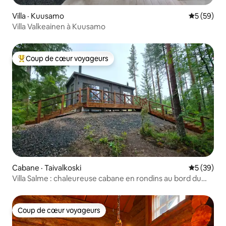
Villa · Kuusamo
Note moye
5 (59)
Villa Valkeainen à Kuusamo
Coup de cœur voyageurs
Coup de cœur voyageurs parmi les plus aimés
Cabane · Taivalkoski
Note moye
5 (39)
Villa Salme : chaleureuse cabane en rondins au bord du
lac + plage privée
Coup de cœur voyageurs
Coup de cœur voyageurs