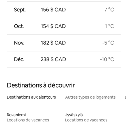
Sept.
156 $ CAD
7 °C
Oct.
154 $ CAD
1 °C
Nov.
182 $ CAD
-5 °C
Déc.
238 $ CAD
-10 °C
Destinations à découvrir
Destinations aux alentours
Autres types de logements
L
Rovaniemi
Jyväskylä
Locations de vacances
Locations de vacances