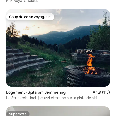
Rax Royal Chalets
Coup de cœur voyageurs
Coup de cœur voyageurs
Logement · Spital am Semmering
Note moyenne
4,9 (115)
Le Stuhleck - incl. jacuzzi et sauna sur la piste de ski
Superhôte