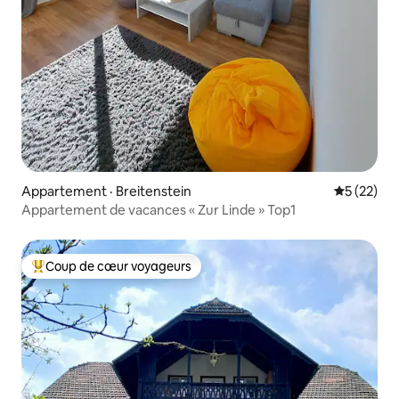
Appartement · Breitenstein
Note moye
5 (22)
Appartement de vacances « Zur Linde » Top1
Coup de cœur voyageurs
Coup de cœur voyageurs parmi les plus aimés