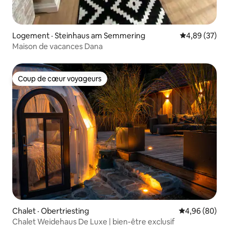
Logement · Steinhaus am Semmering
Note moyenne
4,89 (37)
Maison de vacances Dana
Coup de cœur voyageurs
Coup de cœur voyageurs
Chalet · Obertriesting
Note moyenne
4,96 (80)
Chalet Weidehaus De Luxe | bien-être exclusif