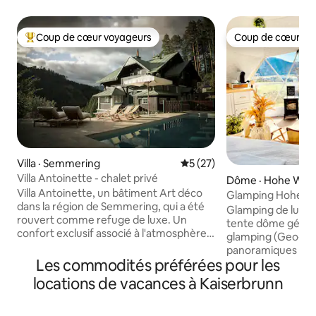
Coup de cœur voyageurs
Coup de cœur vo
Coup de cœur voyageurs parmi les plus aimés
Coup de cœur vo
Villa · Semmering
Note moyenne de 5 sur 5, 
5 (27)
Villa Antoinette - chalet privé
Dôme · Hohe Wan
Villa Antoinette, un bâtiment Art déco
Glamping Hohe W
dans la région de Semmering, qui a été
avec fenêtre en ét
Glamping de luxe 
rouvert comme refuge de luxe. Un
tente dôme géodé
confort exclusif associé à l'atmosphère
glamping (Geo-Do
chaleureuse d'une pension de fin de
panoramiques et f
siècle - c'est ce à quoi les voyageurs
Les commodités préférées pour les
nature, romantism
peuvent s'attendre à la Villa Antoinette.
sensation de tente bulle. Poi
locations de vacances à Kaiserbrunn
En plus des chambres et des espaces de
*Jacuzzi * Oasis de
vie merveilleux conçus (bibliothèque,
la montagne depuis
salon, cuisine) La Villa Antoinette