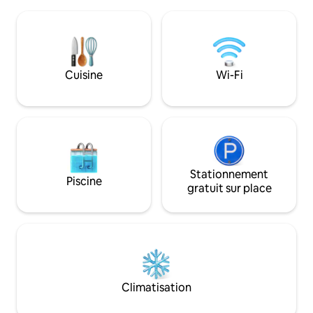
bascule * Fenêtre 
propose votre propre maison de bien-
lit double (matela
être (sauna, salle de cuisson à la vapeur,
électrique chaleur
etc. Les clients peuvent également
réfrigérateur, caf
réserver des services supplémentaires,
gaz extérieur * D
tels que le bain à remous (75 par nuit), le
et toilettes écologiq
Cuisine
Wi-Fi
cinéma (50) ou des outils de séminaire
une aventure mag
confort!
Stationnement
Piscine
gratuit sur place
Climatisation