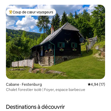
Coup de cœur voyageurs
Coup de cœur voyageurs parmi les plus aimés
Cabane · Festenburg
Note moyenne
4,94 (17)
Chalet forestier isolé | Foyer, espace barbecue
Destinations à découvrir