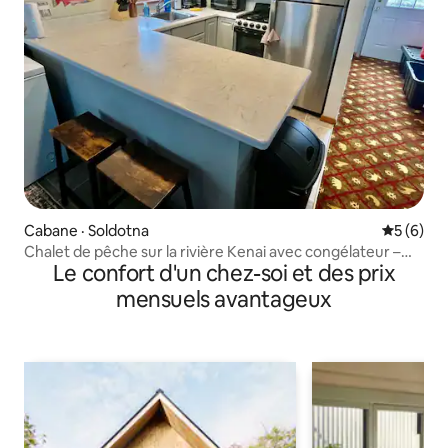
Cabane · Soldotna
Note moy
5 (6)
Chalet de pêche sur la rivière Kenai avec congélateur –
Le confort d'un chez-soi et des prix
version mise à jour
mensuels avantageux