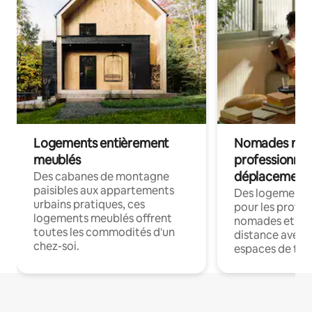
Logements entièrement
Nomades num
meublés
professionnel
déplacement
Des cabanes de montagne
paisibles aux appartements
Des logements
urbains pratiques, ces
pour les profes
logements meublés offrent
nomades et trav
toutes les commodités d'un
distance avec le
chez-soi.
espaces de trav