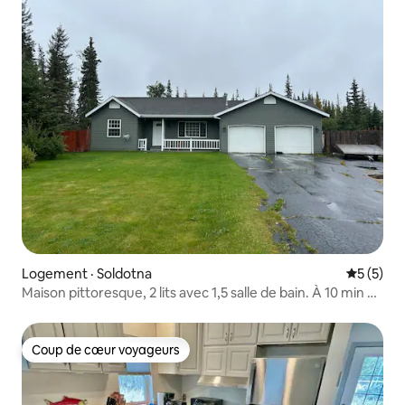
Logement · Soldotna
Note moy
5 (5)
Maison pittoresque, 2 lits avec 1,5 salle de bain. À 10 min de
la ville!
Coup de cœur voyageurs
Coup de cœur voyageurs