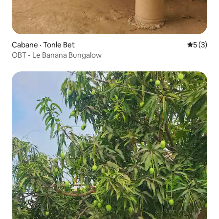
Cabane · Tonle Bet
Note moy
5 (3)
OBT - Le Banana Bungalow