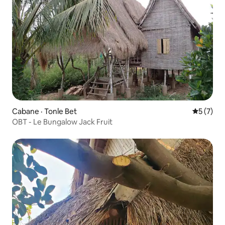
Cabane · Tonle Bet
Note moy
5 (7)
OBT - Le Bungalow Jack Fruit