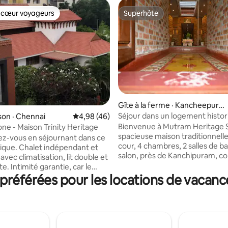
 cœur voyageurs
Superhôte
 cœur voyageurs
Superhôte
Gîte à la ferme · Kancheepura
 sur 5, 16 commentaires
m
Séjour dans un logement histor
on · Chennai
Note moyenne de 4,98 sur 5, 46 commentai
4,98 (46)
Mutrah
Bienvenue à Mutram Heritage S
ne - Maison Trinity Heritage
spacieuse maison traditionnell
z-vous en séjournant dans ce
cour, 4 chambres, 2 salles de ba
tique. Chalet indépendant et
salon, près de Kanchipuram, c
vec climatisation, lit double et
pour des réunions de famille
e. Intimité garantie, car le
mémorables et des escapades p
référées pour les locations de vacan
st pas relié à la maison
Ce qui rend notre logement vr
ssée
spécial, c’est le magnifique m
s le coin de la maison crée une
ouvert : vous pouvez y célébre
 chaleureuse. AÉROPORT :
occasions spéciales ou simple
détendre sous la lumière nature
arc informatique DLF et du