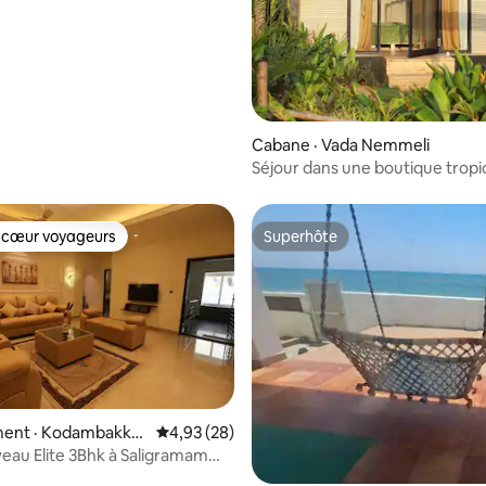
Cabane · Vada Nemmeli
Séjour dans une boutique tropi
piscine privée
 cœur voyageurs
Superhôte
 cœur voyageurs
Superhôte
5 sur 5, 5 commentaires
ent · Kodambakka
Note moyenne de 4,93 sur 5, 28 commentai
4,93 (28)
eau Elite 3Bhk à Saligramam
ni)