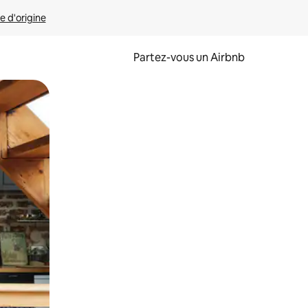
e d'origine
Partez-vous un Airbnb
et en les faisant glisser.