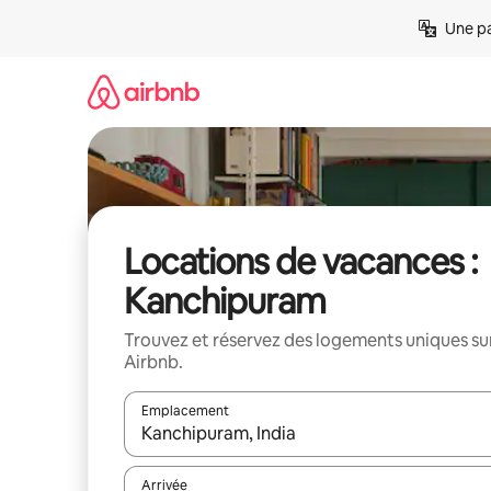
Aller
Une pa
directement
au
contenu
Locations de vacances :
Kanchipuram
Trouvez et réservez des logements uniques su
Airbnb.
Emplacement
Quand les résultats sont affichés, parcourez-les en 
Arrivée