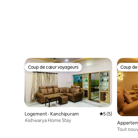
Coup de cœur voyageurs
Coup de
Coup de cœur voyageurs
Coup de
Logement · Kanchipuram
Note moyenne de 
5 (5)
Aishwarya Home Stay
Appartem
m
Tout nouv
(Vadapala