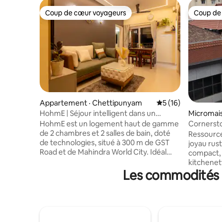
Coup de cœur voyageurs
Coup de
Coup de cœur voyageurs
Coup de
Appartement · Chettipunyam
Note moyenne de 5
5 (16)
HohmE | Séjour intelligent dans un
Micromais
2 pièces à Mahindra City
HohmE est un logement haut de gamme
Cornersto
de 2 chambres et 2 salles de bain, doté
Ressource
de technologies, situé à 300 m de GST
joyau rus
Road et de Mahindra World City. Idéal
compact, a
pour les séjours d'affaires ou en famille,
kitchenett
avec des serrures intelligentes Apple
Les commodités p
chalet n'e
Homekey, la climatisation et des
principale. L'espace au rez-de-chau
ventilateurs télécommandés dans
niché dan
chaque pièce. Profitez d'une connexion
ambiance
Wi-Fi haute vitesse, d'une télévision
15 min L et P – 200 mètres À 15 minutes à
OLED avec OTT, d'un climatiseur à
pied du p