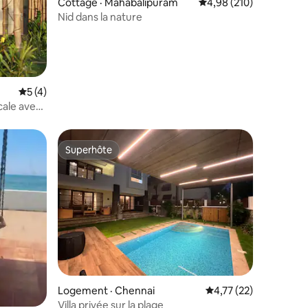
Cottage · Mahabalipuram
Note moyenne de 4,98 
4,98 (210)
Nid dans la nature
Note moyenne de 5 sur 5, 4 commentaires
5 (4)
cale avec
Superhôte
Superhôte
res
Logement · Chennai
Note moyenne de 4,7
4,77 (22)
Villa privée sur la plage