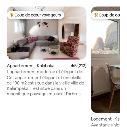
Coup de cœur voyageurs
Coup de cœur 
Coup de cœur voyageurs parmi les plus aimés
Coup de cœur voy
Appartement · Kalabaka
Note moyenne de 5 sur 5, 2
5 (212)
L'appartement moderne et élégant de
Mary
Cet appartement élégant et ensoleillé
de 100 m2 est situé dans la vieille ville de
Kalampaka. Il est situé dans un
magnifique paysage entouré d'arbres
avec une vue imprenable sur la terrasse
des célèbres rochers de Meteora !En
séjournant ici, vous avez un excellent
accès au quartier commerçant de
Logement · Kalab
Kalampaka (restaurants, boulangeries,
Avantage unique !
cafés, banques, bureau de poste, etc.)