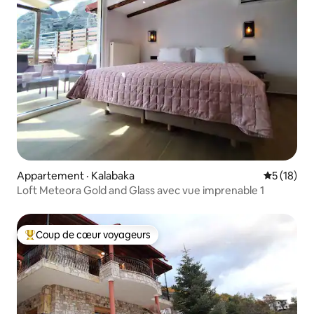
Appartement · Kalabaka
Note moye
5 (18)
Loft Meteora Gold and Glass avec vue imprenable 1
Coup de cœur voyageurs
Coup de cœur voyageurs parmi les plus aimés