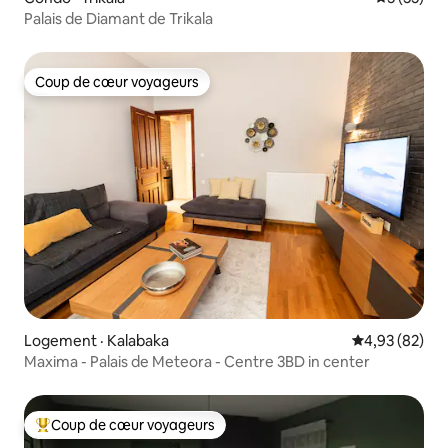
Palais de Diamant de Trikala
Coup de cœur voyageurs
Coup de cœur voyageurs
Logement · Kalabaka
Note moyenne
4,93 (82)
Maxima - Palais de Meteora - Centre 3BD in center
Coup de cœur voyageurs
Coup de cœur voyageurs parmi les plus aimés