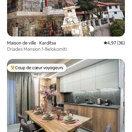
Maison de ville · Karditsa
Note moyenne
4,97 (36)
Driades Mansion 1-Belokomiti
Coup de cœur voyageurs
Coup de cœur voyageurs parmi les plus aimés