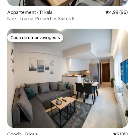
Appartement · Trikala
Note moyenne
4,99 (96)
Noe - Loukas Properties Suites 6 :
Coup de cœur voyageurs
Coup de cœur voyageurs
Condo · Trikala
Note moye
5 (35)