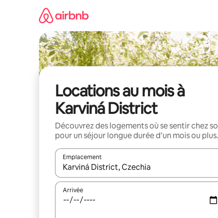
Aller
directement
au
contenu
Locations au mois à
Karviná District
Découvrez des logements où se sentir chez so
pour un séjour longue durée d’un mois ou plus
Emplacement
Quand les résultats sont affichés, parcourez-les en 
Arrivée