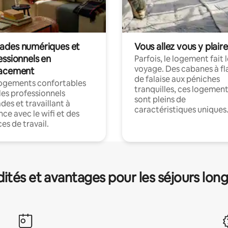
des numériques et
Vous allez vous y plaire
essionnels en
Parfois, le logement fait 
voyage. Des cabanes à fl
acement
de falaise aux péniches
logements confortables
tranquilles, ces logemen
les professionnels
sont pleins de
es et travaillant à
caractéristiques uniques
nce avec le wifi et des
es de travail.
és et avantages pour les séjours lon