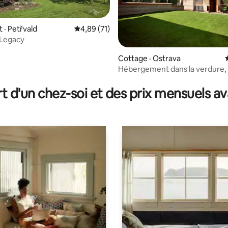
· Petřvald
Note moyenne de 4,89 sur 5, 71 commentai
4,89 (71)
 Legacy
5 sur 5, 7 commentaires
Cottage · Ostrava
Hébergement dans la verdure, 
climatisation, eau chaude
t d'un chez-soi et des prix mensuels 