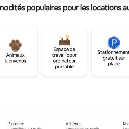
dités populaires pour les locations a
Espace de
Stationnemen
Animaux
travail pour
gratuit sur
bienvenus
ordinateur
place
portable
Florence
Athènes
Mi
Locations au mois
Locations au mois
Loc