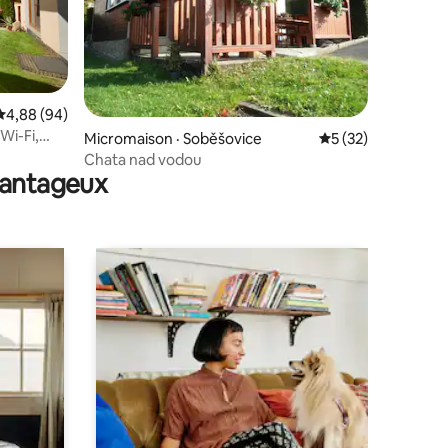
res
Note moyenne de 4,88 sur 5, 94 commentaires
4,88 (94)
Wi-Fi,
Micromaison · Soběšovice
Note moyenne de 5
5 (32)
Chata nad vodou
avantageux