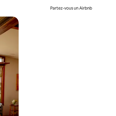
Partez-vous un Airbnb
et en les faisant glisser.