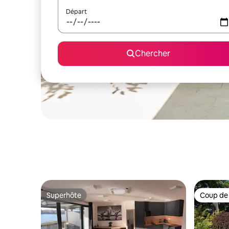
Départ
Chercher
Superhôte
Coup de
Superhôte
Coup de