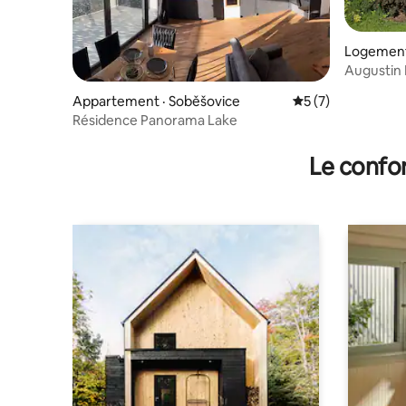
Logement 
Augustin
Appartement · Soběšovice
Note moyenne de 
5 (7)
Résidence Panorama Lake
Le confor