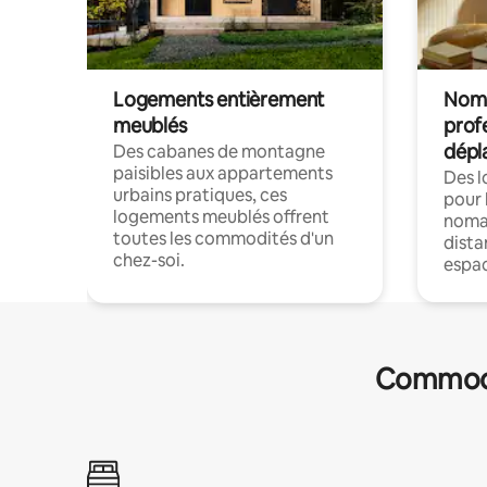
Logements entièrement
Noma
meublés
prof
dépl
Des cabanes de montagne
paisibles aux appartements
Des 
urbains pratiques, ces
pour 
logements meublés offrent
nomad
toutes les commodités d'un
dista
chez-soi.
espac
Commodit