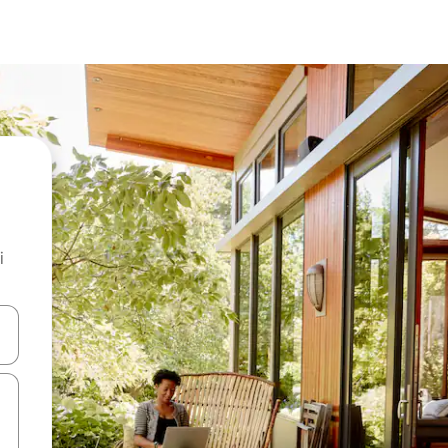
i
.
utilisant les flèches vers le haut et vers le bas, ou en appuyant dessus 