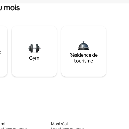
u mois
t
Résidence de
Gym
tourisme
ami
Montréal
ations au mois
Locations au mois