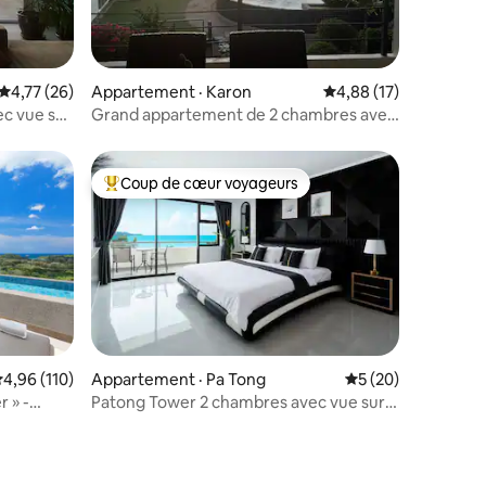
res
Note moyenne de 4,77 sur 5, 26 commentaires
4,77 (26)
Appartement · Karon
Note moyenne de 4,88
4,88 (17)
c vue sur
Grand appartement de 2 chambres avec
vue sur la mer à Karon Beach
Coup de cœur voyageurs
Coup de cœur voyageurs parmi les plus aimés
ote moyenne de 4,96 sur 5, 110 commentaires
4,96 (110)
Appartement · Pa Tong
Note moyenne de 5
5 (20)
r » -
Patong Tower 2 chambres avec vue sur
mbres,
la mer
res