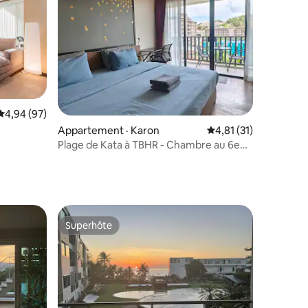
Note moyenne de 4,94 sur 5, 97 commentaires
4,94 (97)
res
Appartement · Karon
Note moyenne de 4,8
4,81 (31)
ge de
Plage de Kata à TBHR - Chambre au 6e
étage (sans frais supplémentaires)
Superhôte
Superhôte