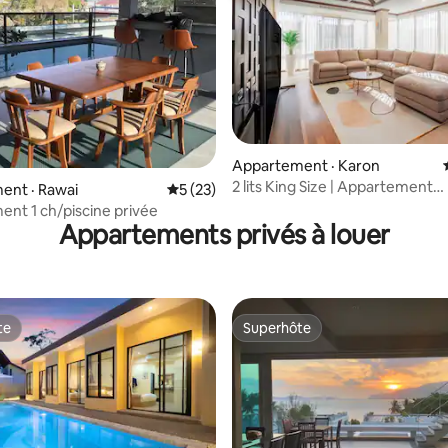
5 sur 5, 8 commentaires
Appartement · Karon
2 lits King Size | Appartement
ent · Rawai
Note moyenne de 5 sur 5, 23 commentai
5 (23)
confortable | À 500 m de la pla
nt 1 ch/piscine privée
Karon
Appartements privés à louer
te
Superhôte
te
Superhôte