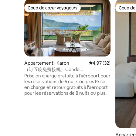
Coup de cœur voyageurs
Coup de
Coup de cœur voyageurs
Coup de
Appartement · Karon
Note moyenne de 4,97
4,97 (32)
（订五晚免费接机）Condo
surdimensionné de 207 ㎡ avec
Prise en charge gratuite à l'aéroport pour
2 chambres et vue sur la mer à Kata
les réservations de 5 nuits ou plus Prise
en charge et retour gratuits à l'aéroport
pour les réservations de 8 nuits ou plus
L'Aspasia Boutique Apartments est situé
à Kata Beach, Phuket, à seulement deux
minutes à pied du Laem Sai Cup Café,
The Commune. Le condo est à 5-10
minutes à pied de la plage de Kata,
entouré de vie pratique, 7-11,
restaurants, pharmacies, massages à
Appartem