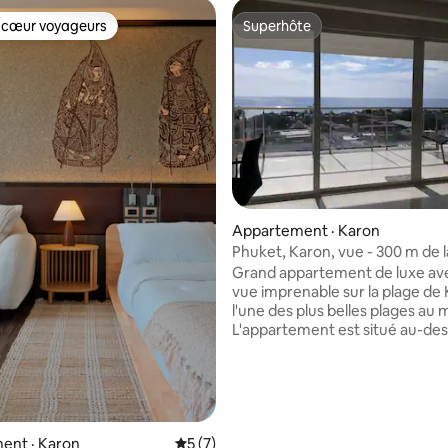
 cœur voyageurs
Superhôte
 cœur voyageurs
Superhôte
 sur 5, 32 commentaires
Appartement · Karon
Phuket, Karon, vue - 300 m de l
Grand appartement de luxe av
vue imprenable sur la plage de
l'une des plus belles plages au
L'appartement est situé au-des
mer et à seulement quelques m
pied de la ville et de la plage de
complexe dispose d'un tuktuk, 
vient vers la plage. L'appartem
dispose de la climatisation dans
les chambres et contient : 2 gr
ent · Karon
Note moyenne de 5 sur 5, 7 commentai
5 (7)