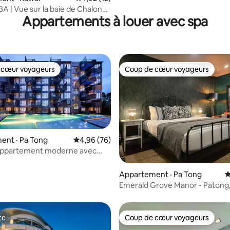
A | Vue sur la baie de Chalong |
Appartements à louer avec spa
r 4K.
 cœur voyageurs
Coup de cœur voyageurs
 cœur voyageurs
Coup de cœur voyageurs
ent · Pa Tong
Note moyenne de 4,96 sur 5, 76 commentai
4,96 (76)
ppartement moderne avec
nes III
sur 5, 133 commentaires
Appartement · Pa Tong
N
Emerald Grove Manor - Patong
te
Coup de cœur voyageurs
te
Coup de cœur voyageurs