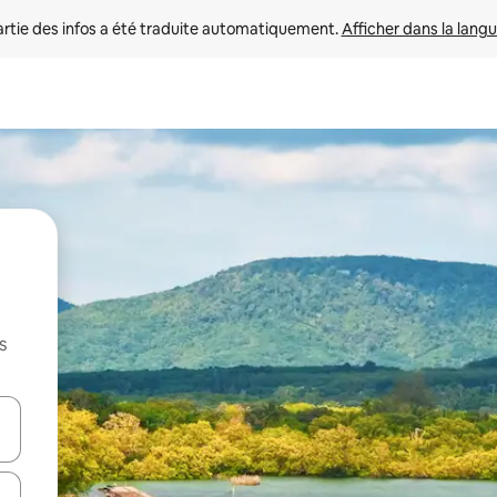
rtie des infos a été traduite automatiquement. 
Afficher dans la langu
s
utilisant les flèches vers le haut et vers le bas, ou en appuyant dessus 