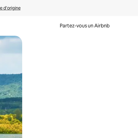
e d'origine
Partez-vous un Airbnb
et en les faisant glisser.