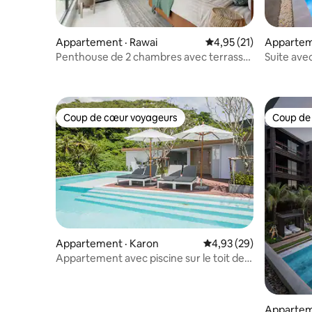
Appartement · Rawai
Note moyenne de 4,95
4,95 (21)
Appartem
Penthouse de 2 chambres avec terrasse
Suite avec
et vue sur la mer !
Beach
Coup de cœur voyageurs
Coup de
Coup de cœur voyageurs
Coup de
Appartement · Karon
Note moyenne de 4,93
4,93 (29)
Appartement avec piscine sur le toit de
Karon
Appartem