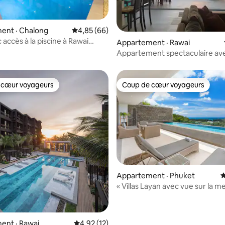
 sur 5, 21 commentaires
ent · Chalong
Note moyenne de 4,85 sur 5, 66 commentai
4,85 (66)
 accès à la piscine à Rawai
Appartement · Rawai
Appartement spectaculaire ave
l'océan à Phuket
 cœur voyageurs
Coup de cœur voyageurs
 cœur voyageurs
Coup de cœur voyageurs
 sur 5, 29 commentaires
Appartement · Phuket
N
« Villas Layan avec vue sur la me
Meilleur appartement de 3 cha
piscine de 11 m
ent · Rawai
Note moyenne de 4,92 sur 5, 12 commentai
4,92 (12)