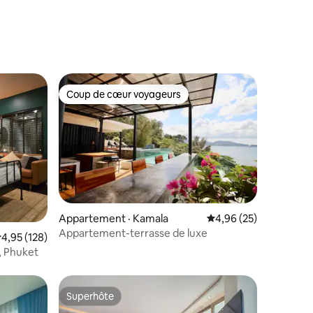
Coup de cœur voyageurs
Coup de cœur voyageurs
res
Appartement · Kamala
Note moyenne de 4,96
4,96 (25)
Appartement-terrasse de luxe
ote moyenne de 4,95 sur 5, 128 commentaires
4,95 (128)
, Phuket
Superhôte
Superhôte