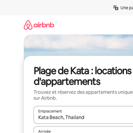
Aller
Une pa
directement
au
contenu
Plage de Kata : locations
d'appartements
Trouvez et réservez des appartements unique
sur Airbnb.
Emplacement
Quand les résultats sont affichés, parcourez-les en 
Arrivée