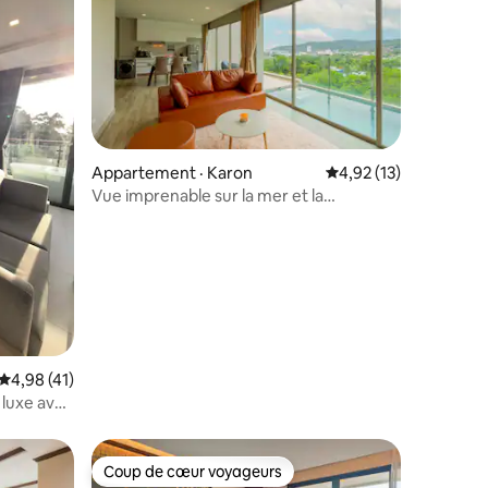
Appartement · Karon
Note moyenne de 4,9
4,92 (13)
Vue imprenable sur la mer et la
res
montagne avec piscine privée
Note moyenne de 4,98 sur 5, 41 commentaires
4,98 (41)
luxe avec
 balcon |
Coup de cœur voyageurs
Coup de cœur voyageurs