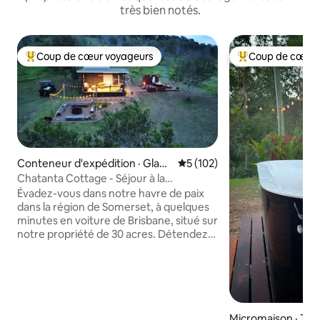
très bien notés.
Coup de cœur voyageurs
Coup de cœur 
Coup de cœur voyageurs parmi les plus aimés
Coup de cœur voy
Conteneur d'expédition · Glam
Note moyenne de 5 sur 5, 1
5 (102)
organ Vale
Chatanta Cottage - Séjour à la
campagne déconnecté
Évadez-vous dans notre havre de paix
dans la région de Somerset, à quelques
minutes en voiture de Brisbane, situé sur
notre propriété de 30 acres. Détendez-
vous et profitez de votre café du matin
sur la terrasse, en profitant de
l'atmosphère paisible. Déconnectez-
vous et reconnectez-vous avec la
nature dans notre conteneur
d'expédition hors réseau, avec salle de
Micromaison · Ta