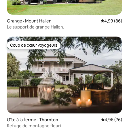
Grange · Mount Hallen
Note moyenne
4,99 (86)
Le support de grange Hallen.
Coup de cœur voyageurs
Coup de cœur voyageurs
Gîte à la ferme · Thornton
Note moyenne
4,96 (76)
Refuge de montagne fleuri