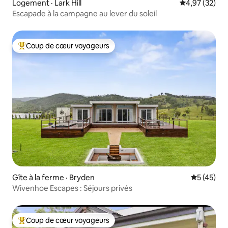
Logement · Lark Hill
Note moyenne
4,97 (32)
Escapade à la campagne au lever du soleil
Coup de cœur voyageurs
Coup de cœur voyageurs parmi les plus aimés
Gîte à la ferme · Bryden
Note moye
5 (45)
Wivenhoe Escapes : Séjours privés
Coup de cœur voyageurs
Coup de cœur voyageurs parmi les plus aimés