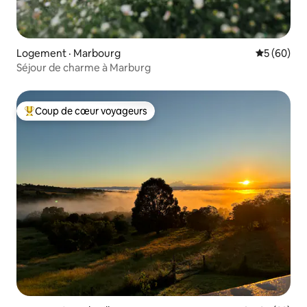
Logement · Marbourg
Note moye
5 (60)
Séjour de charme à Marburg
Coup de cœur voyageurs
Coup de cœur voyageurs parmi les plus aimés