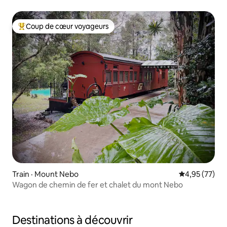
Coup de cœur voyageurs
Coup de cœur voyageurs parmi les plus aimés
Train · Mount Nebo
Note moyenne
4,95 (77)
Wagon de chemin de fer et chalet du mont Nebo
Destinations à découvrir