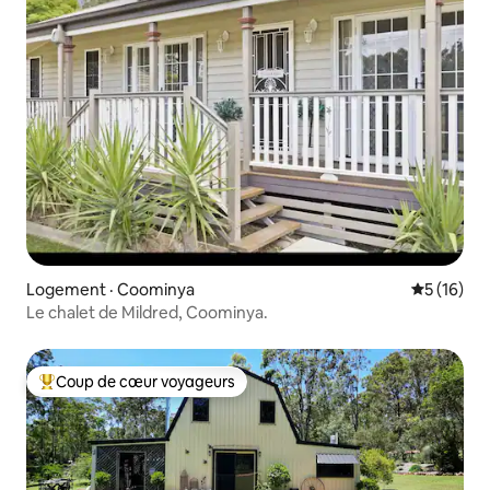
Logement · Coominya
Note moye
5 (16)
Le chalet de Mildred, Coominya.
Coup de cœur voyageurs
Coup de cœur voyageurs parmi les plus aimés