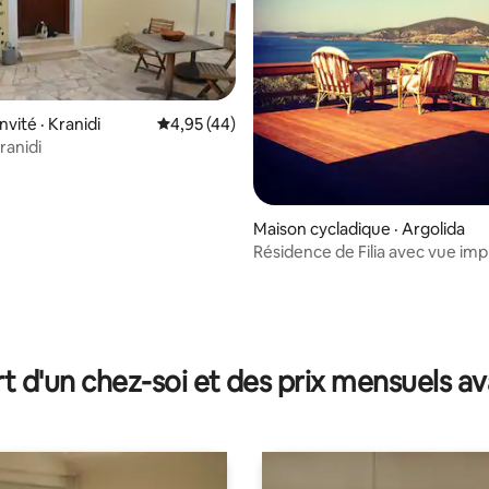
nvité · Kranidi
Note moyenne de 4,95 sur 5, 44 commentai
4,95 (44)
ranidi
Maison cycladique · Argolida
Résidence de Filia avec vue im
sur la mer près d'Ermioni
 sur 5, 16 commentaires
t d'un chez-soi et des prix mensuels 