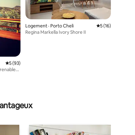
Logement · Porto Cheli
Note moyenne de 5
5 (16)
Regina Markella Ivory Shore II
res
Note moyenne de 5 sur 5, 93 commentaires
5 (93)
prenable
avantageux