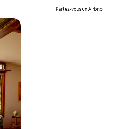
Partez-vous un Airbnb
et en les faisant glisser.