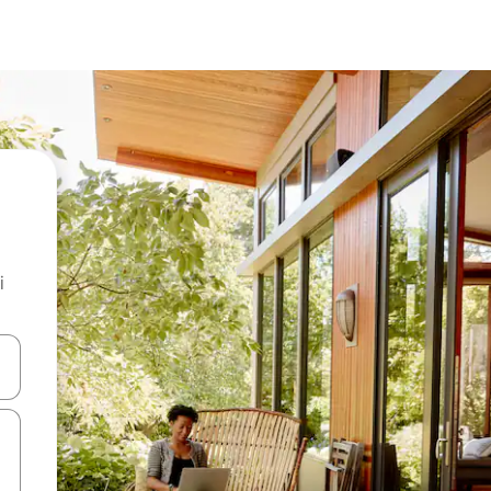
i
.
utilisant les flèches vers le haut et vers le bas, ou en appuyant dessus 