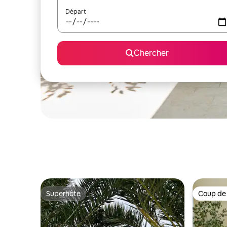
Départ
Chercher
Superhôte
Coup de
Superhôte
Coup de