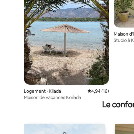
Maison d'i
Studio à K
Logement · Kilada
Note moyenne de 4,94
4,94 (16)
Maison de vacances Koilada
Le confor