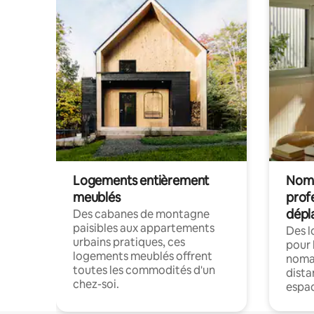
Logements entièrement
Noma
meublés
prof
dépl
Des cabanes de montagne
paisibles aux appartements
Des 
urbains pratiques, ces
pour 
logements meublés offrent
nomad
toutes les commodités d'un
dista
chez-soi.
espac