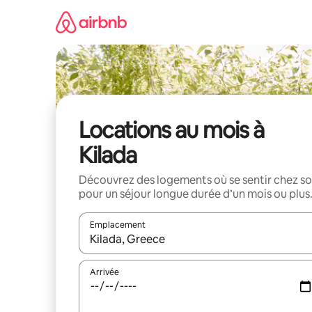
Aller
directement
au
contenu
Locations au mois à
Kilada
Découvrez des logements où se sentir chez so
pour un séjour longue durée d’un mois ou plus
Emplacement
Quand les résultats sont affichés, parcourez-les en 
Arrivée