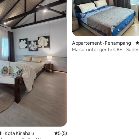
 sur 5, 15 commentaires
Appartement · Penampang
N
Maison intelligente CBE – Suite
Manhattan, ITCC Penampang
· Kota Kinabalu
Note moyenne de 5 sur 5, 5 commentai
5 (5)