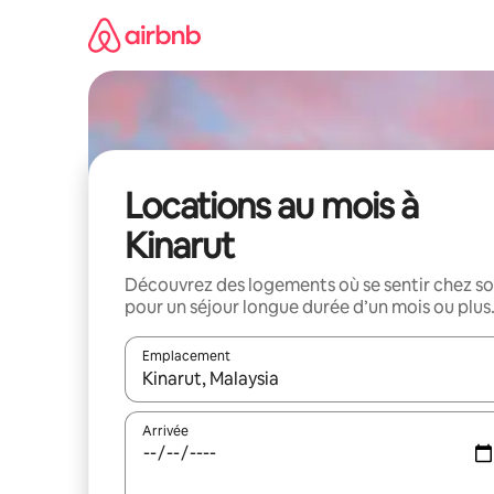
Aller
directement
au
contenu
Locations au mois à
Kinarut
Découvrez des logements où se sentir chez so
pour un séjour longue durée d’un mois ou plus
Emplacement
Quand les résultats sont affichés, parcourez-les en 
Arrivée