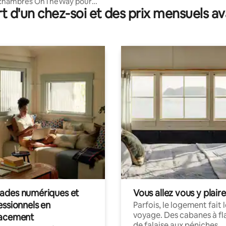
 4 chambres OnTheWay pour
t d'un chez-soi et des prix mensuels 
nes à Kota Kinabalu, Sabah
des numériques et
Vous allez vous y plaire
essionnels en
Parfois, le logement fait 
voyage. Des cabanes à fl
acement
de falaise aux péniches