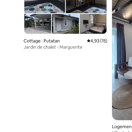
Cottage · Putatan
Note moyenne de 4,93
4,93 (15)
Jardin de chalet - Marguerite
Logement 