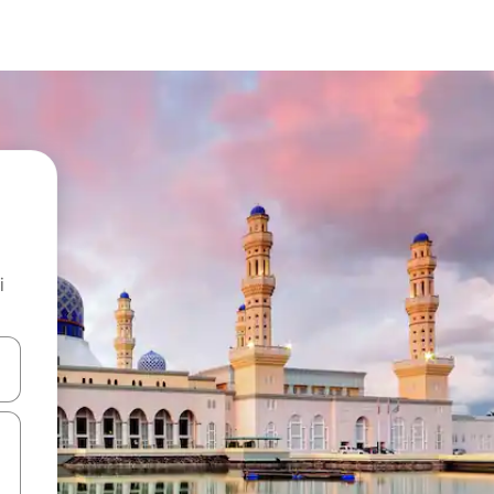
i
.
utilisant les flèches vers le haut et vers le bas, ou en appuyant dessus 