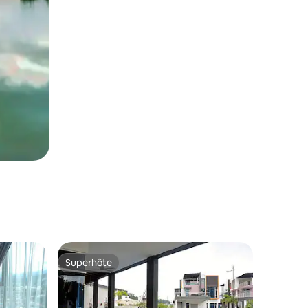
Superhôte
Superhôte