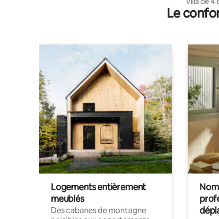
Villa de
Le confor
14 person
Logements entièrement
Noma
meublés
prof
dépl
Des cabanes de montagne