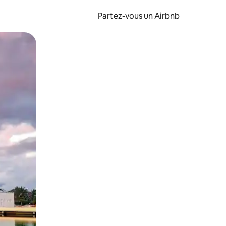
Partez-vous un Airbnb
et en les faisant glisser.