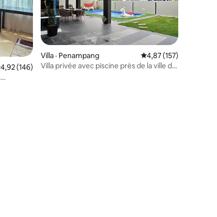
Villa · Penampang
Note moyenne de 4,87
4,87 (157)
Villa privée avec piscine près de la ville de
ote moyenne de 4,92 sur 5, 146 commentaires
4,92 (146)
Kota Kinabalu
s
res