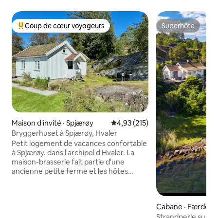
Coup de cœur voyageurs
Superhôte
Coup de cœur voyageurs parmi les plus aimés
Superhôte
Maison d'invité · Spjærøy
Note moyenne de 4,93 sur 5, 2
4,93 (215)
Bryggerhuset à Spjærøy, Hvaler
Petit logement de vacances confortable
à Spjærøy, dans l'archipel d'Hvaler. La
maison-brasserie fait partie d'une
ancienne petite ferme et les hôtes
vivent dans la maison principale. C'est le
parfait endroit pour profiter de journées
calmes et paisibles dans le jardin ou pour
Cabane · Færder
aller vous promener au lac. Spjærekilen,
Strandperle sur Tj
qui offre de bonnes possibilités de