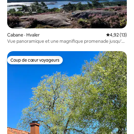
Cabane · Hvaler
Note moyenne
4,92 (13)
Vue panoramique et une magnifique promenade jusqu'à
Skjærhalden
Coup de cœur voyageurs
Coup de cœur voyageurs