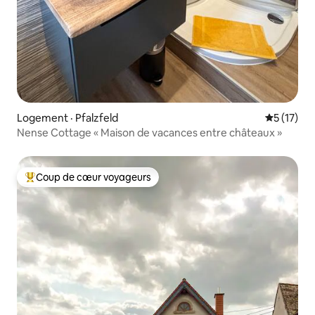
Logement · Pfalzfeld
Note moye
5 (17)
Nense Cottage « Maison de vacances entre châteaux »
Coup de cœur voyageurs
Coup de cœur voyageurs parmi les plus aimés