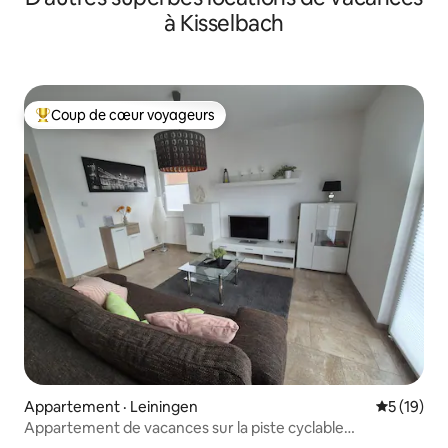
à Kisselbach
Coup de cœur voyageurs
Coup de cœur voyageurs parmi les plus aimés
Appartement · Leiningen
Note moye
5 (19)
Appartement de vacances sur la piste cyclable
Schinderhannes