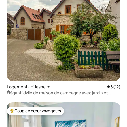
Logement · Hillesheim
Note moye
5 (12)
Élégant idylle de maison de campagne avec jardin et
sauna
Coup de cœur voyageurs
Coup de cœur voyageurs parmi les plus aimés