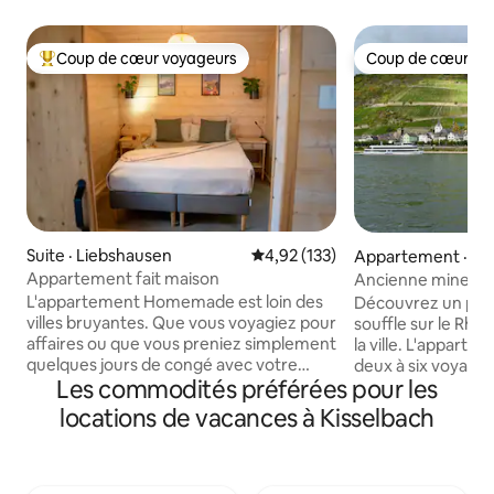
Coup de cœur voyageurs
Coup de cœur vo
Coup de cœur voyageurs parmi les plus aimés
Coup de cœur vo
Suite · Liebshausen
Note moyenne de 4,92 sur 5, 1
4,92 (133)
Appartement · Ka
Appartement fait maison
Ancienne mine d'a
magnifique sur la r
L'appartement Homemade est loin des
Découvrez un pan
villes bruyantes. Que vous voyagiez pour
souffle sur le Rhin
affaires ou que vous preniez simplement
la ville. L'appart
quelques jours de congé avec votre
deux à six voyage
Les commodités préférées pour les
famille, vous trouverez ici la paix, la
mine ensoleillée s
tranquillité et éventuellement la
comme un nid d'hi
locations de vacances à Kisselbach
proximité avec la nature. Appartement
sous Burg Gutenfel
de vacances construit en 2022, dispose
Rheinsteig, loin du
d'une cuisine entièrement équipée, d'un
la circulation. Prof
salon magnifiquement conçu, d'une
ombragée sous la v