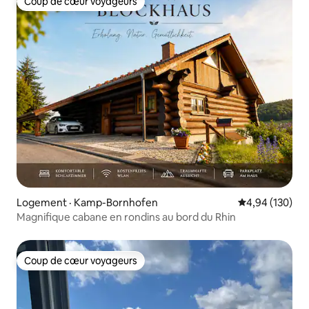
Coup de cœur voyageurs
Coup de cœur voyageurs
Logement · Kamp-Bornhofen
Note moyenne 
4,94 (130)
Magnifique cabane en rondins au bord du Rhin
Coup de cœur voyageurs
Coup de cœur voyageurs