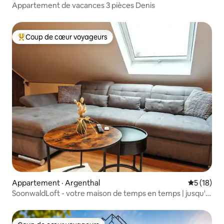
Appartement de vacances 3 pièces Denis
Coup de cœur voyageurs
Coup de cœur voyageurs parmi les plus aimés
Appartement · Argenthal
Note moye
5 (18)
SoonwaldLoft - votre maison de temps en temps | jusqu'à
4 pers.