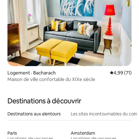
Logement · Bacharach
Note moyenne
4,99 (71)
Maison de ville confortable du XIXe siècle
Destinations à découvrir
Destinations aux alentours
Les sites incontournables du coin
Paris
Amsterdam
Locations de vacances
Locations de vacances