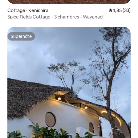
Cottage · Kenichira
Note moyenne
4,85 (33)
Spice Fields Cottage - 3 chambres - Wayanad
Superhôte
Superhôte