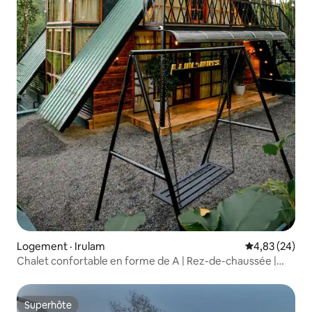
Logement · Irulam
Note moyenne
4,83 (24)
Chalet confortable en forme de A | Rez-de-chaussée |
Séjour à Wayanad
Superhôte
Superhôte