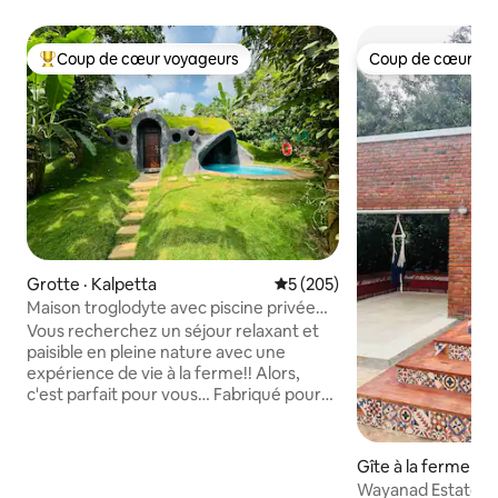
Coup de cœur voyageurs
Coup de cœur vo
Coup de cœur voyageurs parmi les plus aimés
Coup de cœur vo
Grotte · Kalpetta
Note moyenne de 5 sur 5, 2
5 (205)
Maison troglodyte avec piscine privée
par Rivertree FarmStay
Vous recherchez un séjour relaxant et
paisible en pleine nature avec une
expérience de vie à la ferme!! Alors,
c'est parfait pour vous… Fabriqué pour
les couples et les familles avec une
cascade dans une piscine privée ouverte
attenante à la chambre souterraine.
Gîte à la ferme · 
Donne une vue sur la verdure de la
or
Wayanad Estate Liv