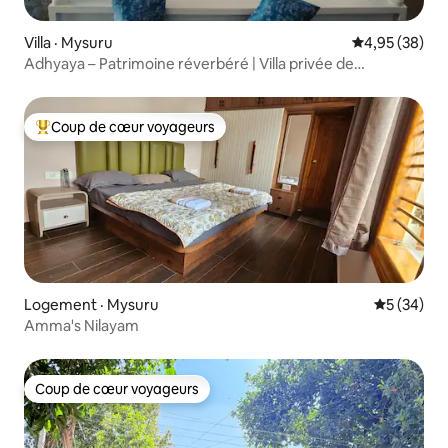
Villa · Mysuru
Note moyenne
4,95 (38)
Adhyaya – Patrimoine réverbéré | Villa privée de
4 chambres à coucher
Coup de cœur voyageurs
Coup de cœur voyageurs parmi les plus aimés
Logement · Mysuru
Note moye
5 (34)
Amma's Nilayam
Coup de cœur voyageurs
Coup de cœur voyageurs