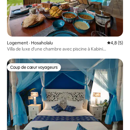
Logement · Hosaholalu
Note moyen
4,8 (5)
Villa de luxe d'une chambre avec piscine à Kabini
Nagarhole
Coup de cœur voyageurs
Coup de cœur voyageurs