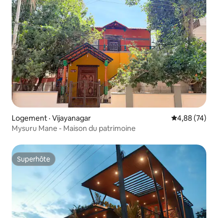
Logement · Vijayanagar
Note moyenne
4,88 (74)
Mysuru Mane - Maison du patrimoine
Superhôte
Superhôte