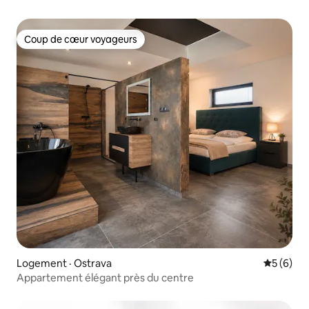
Coup de cœur voyageurs
Coup de cœur voyageurs
Logement · Ostrava
Note moy
5 (6)
Appartement élégant près du centre