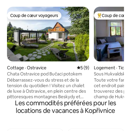
Coup de cœur voyageurs
Coup de cœur 
Coup de cœur voyageurs
Coup de cœur voy
Cottage · Ostravice
Note moyenne de 5 sur 5,
5 (9)
Logement · Tichá
Chata Ostravice pod Bučaci potokem
Sous Hukvaldskou
Débarrassez-vous du stress et de la
Toute votre famil
tension du quotidien ! Visitez un chalet
cet endroit paisib
de luxe à Ostravice, en plein centre des
trouverez des prair
pittoresques montagnes Beskydy et
champ de Hukvald
Les commodités préférées pour les
profitez de la paix, de l'air pur et de la
dérangera, la mais
nature. Vous ne voulez pas vous
vous. Il y a un gr
locations de vacances à Kopřivnice
détendre ? Explorez activement la
destinations touri
beauté de la région à vélo, à pied ou au
(Rožnov p. R., Štr
ski. Le chalet dispose d'une grande
Příbor, Kopřivnice, 
chambre loft (4x lit pour 2 personnes)
aimez les collines