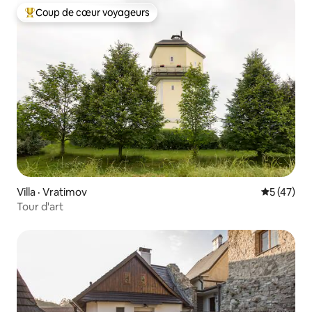
Coup de cœur voyageurs
Coup de cœur voyageurs parmi les plus aimés
Villa · Vratimov
Note moye
5 (47)
Tour d'art