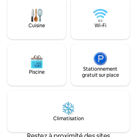
avec balcon, salle commune avec table à
arriverez égalemen
manger et canapé, cuisine entièrement
hora, B7). Vous po
équipée. Il y a le wifi, une télévision
été dans le parc a
connectée et une cheminée. Dans le
à proximité. En hi
Cuisine
Wi-Fi
jardin, vous utiliserez une pergola avec
réchaufferez dans 
salon de jardin, un barbecue, un sauna
Cela dépend de ce
extérieur et un jacuzzi.
pour vous.
Stationnement
Piscine
gratuit sur place
Climatisation
Restez à proximité des sites