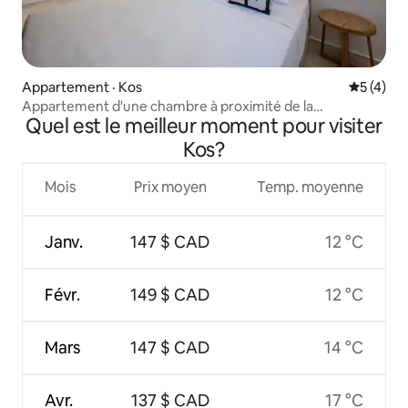
Appartement · Kos
Note moy
5 (4)
Appartement d'une chambre à proximité de la
Quel est le meilleur moment pour visiter
promenade de Kos - H4
Kos?
Mois
Prix moyen
Temp. moyenne
Janv.
147 $ CAD
12 °C
Févr.
149 $ CAD
12 °C
Mars
147 $ CAD
14 °C
Avr.
137 $ CAD
17 °C