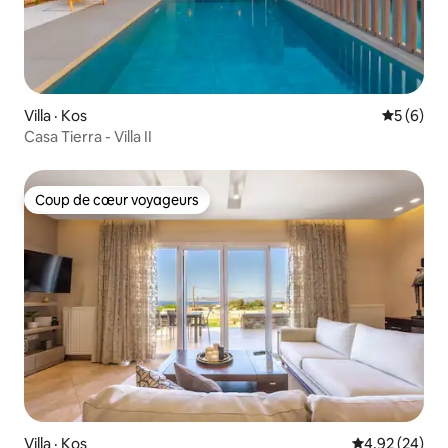
Villa · Kos
Note moy
5 (6)
Casa Tierra - Villa II
Coup de cœur voyageurs
Coup de cœur voyageurs
Villa · Kos
Note moyenne
4,92 (24)