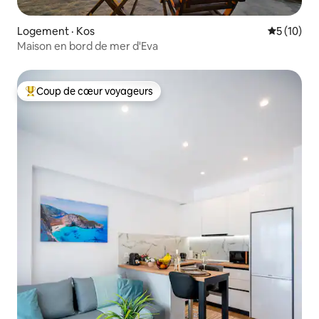
Logement · Kos
Note moye
5 (10)
Maison en bord de mer d'Eva
Coup de cœur voyageurs
Coup de cœur voyageurs parmi les plus aimés