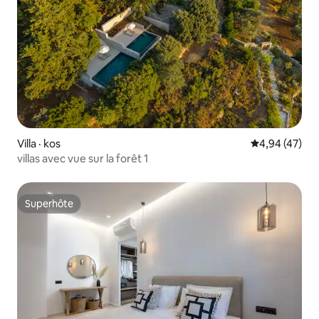
Villa · kos
Note moyenne
4,94 (47)
villas avec vue sur la forêt 1
Superhôte
Superhôte