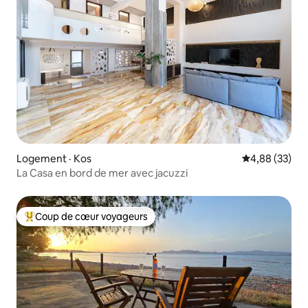
Logement · Kos
Note moyenne
4,88 (33)
La Casa en bord de mer avec jacuzzi
Coup de cœur voyageurs
Coup de cœur voyageurs parmi les plus aimés