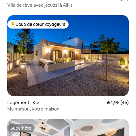
Villa de rêve avec jacuzzi à Alkis
Coup de cœur voyageurs
Coup de cœur voyageurs parmi les plus aimés
Logement · Kos
Note moyenne
4,98 (46)
Ma maison, votre maison
Superhôte
Superhôte