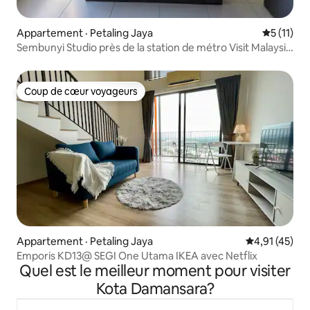
Appartement · Petaling Jaya
Note moye
5 (11)
Sembunyi Studio près de la station de métro Visit Malaysia
2026
Coup de cœur voyageurs
Coup de cœur voyageurs
Appartement · Petaling Jaya
Note moyenne
4,91 (45)
Emporis KD13@ SEGI One Utama IKEA avec Netflix
Quel est le meilleur moment pour visiter
Kota Damansara?