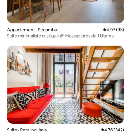
Appartement · Segambut
Note moyenne
4,97 (93)
Suite minimaliste rustique @ Mossaz près de 1 Utama
Suite · Petaling Jaya
Note moyenne 
4,76 (342)