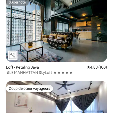
Superhôte
Superhôte
Loft · Petaling Jaya
Note moyenne 
4,83 (100)
♛LE MANHATTAN SkyLoft ★★★★★
Coup de cœur voyageurs
Coup de cœur voyageurs