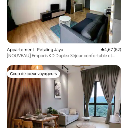
Appartement · Petaling Jaya
Note moyenne
4,67 (52)
[NOUVEAU] Emporis KD Duplex Séjour confortable et
détente-KD
Coup de cœur voyageurs
Coup de cœur voyageurs