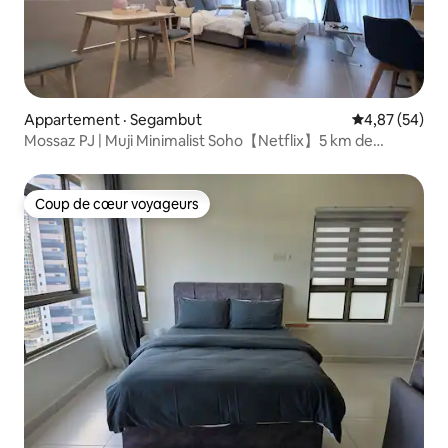
Appartement · Segambut
Note moyenne
4,87 (54)
Mossaz PJ | Muji Minimalist Soho【Netflix】5 km de
l'université
Coup de cœur voyageurs
Coup de cœur voyageurs