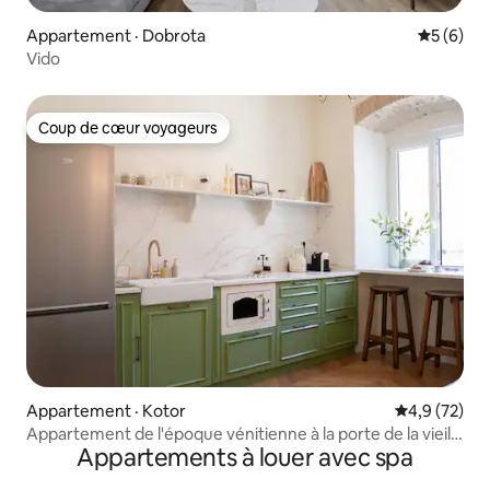
Appartement · Dobrota
Note moy
5 (6)
Vido
Coup de cœur voyageurs
Coup de cœur voyageurs
Appartement · Kotor
Note moyenn
4,9 (72)
Appartement de l'époque vénitienne à la porte de la vieille
Appartements à louer avec spa
ville de Kotor