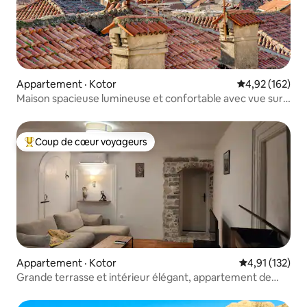
Appartement · Kotor
Note moyenne 
4,92 (162)
Maison spacieuse lumineuse et confortable avec vue sur
la vieille ville
Coup de cœur voyageurs
Coup de cœur voyageurs parmi les plus aimés
Appartement · Kotor
Note moyenne 
4,91 (132)
Grande terrasse et intérieur élégant, appartement de
2 chambres