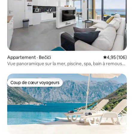
Appartement · Bečići
Note moyenne 
4,95 (106)
Vue panoramique sur la mer, piscine, spa, bain à remous
et salle de sport
Coup de cœur voyageurs
Coup de cœur voyageurs