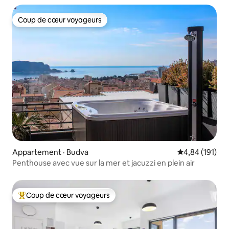
Coup de cœur voyageurs
Coup de cœur voyageurs
Appartement · Budva
Note moyenne 
4,84 (191)
Penthouse avec vue sur la mer et jacuzzi en plein air
Coup de cœur voyageurs
Coup de cœur voyageurs parmi les plus aimés