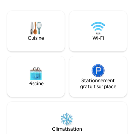
couples, aux famil
paisible. Les épiceries sont à 2–5
offre la possibilité
minutes, avec la meilleure boulangerie
personnes supplém
et les meilleurs restaurants juste à côté.
canapé-lit. L'ava
Parfait pour les matins tranquilles, les
d'être proche du 
couchers de soleil romantiques et la
supermarché, de l'
détente après une journée
gare routière princ
Cuisine
Wi-Fi
d'exploration. Venez pour la vue, restez
voiture/scooters/v
pour l'ambiance. C'est votre histoire
restaurants.
d'amour à Kotor
Stationnement
Piscine
gratuit sur place
Climatisation