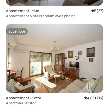
Appartement · Muo
Note moye
5 (27)
Appartement Vista Premium avec piscine
Superhôte
Superhôte
Appartement · Kotor
Note moyenne 
4,85 (136)
Apartman "Krsto".