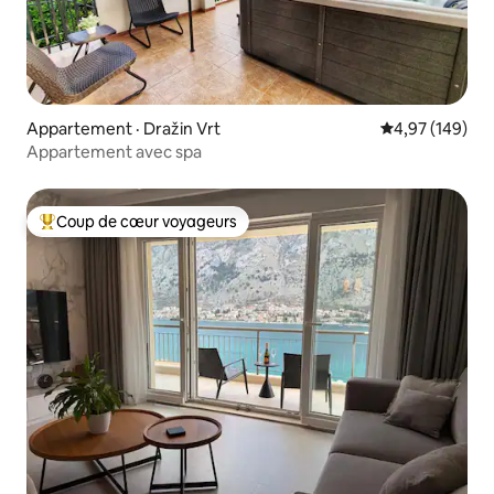
Appartement · Dražin Vrt
Note moyenne 
4,97 (149)
Appartement avec spa
Coup de cœur voyageurs
Coup de cœur voyageurs parmi les plus aimés