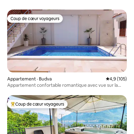
Coup de cœur voyageurs
Coup de cœur voyageurs
Appartement · Budva
Note moyenne
4,9 (105)
Appartement confortable romantique avec vue sur la
mer/piscine et parking gratuit
Coup de cœur voyageurs
Coup de cœur voyageurs parmi les plus aimés