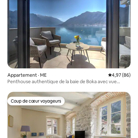
Appartement · ME
Note moyenne
4,97 (86)
Penthouse authentique de la baie de Boka avec vue
imprenable
Coup de cœur voyageurs
Coup de cœur voyageurs