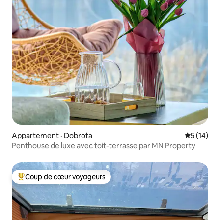
Appartement · Dobrota
Note moye
5 (14)
Penthouse de luxe avec toit-terrasse par MN Property
Coup de cœur voyageurs
Coup de cœur voyageurs parmi les plus aimés