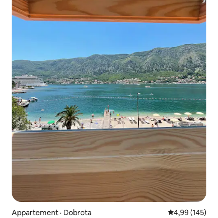
Appartement · Dobrota
Note moyenne 
4,99 (145)