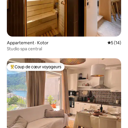
Appartement · Kotor
Note moye
5 (14)
Studio spa central
Coup de cœur voyageurs
Coup de cœur voyageurs parmi les plus aimés