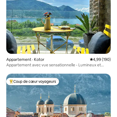
Appartement · Kotor
Note moyenne 
4,99 (190)
Appartement avec vue sensationnelle - Lumineux et
moderne
Coup de cœur voyageurs
Coup de cœur voyageurs parmi les plus aimés