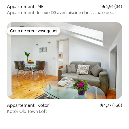
Appartement · ME
Note moyenne
4,91 (34)
Appartement de luxe D3 avec piscine dans la baie de
Kotor par Crivellaro
Coup de cœur voyageurs
Coup de cœur voyageurs
Appartement · Kotor
Note moyenne 
4,77 (166)
Kotor Old Town Loft