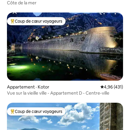
Côte de la mer
Coup de cœur voyageurs
Coup de cœur voyageurs parmi les plus aimés
Appartement · Kotor
Note moyenne 
4,96 (431)
Vue sur la vieille ville - Appartement D - Centre-ville
Coup de cœur voyageurs
Coup de cœur voyageurs parmi les plus aimés