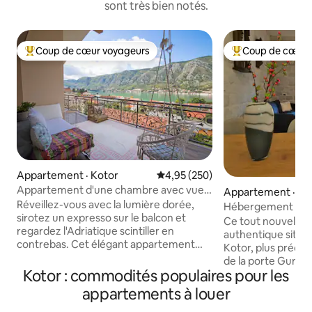
sont très bien notés.
Coup de cœur voyageurs
Coup de cœur 
Coup de cœur voyageurs parmi les plus aimés
Coup de cœur voy
Appartement · Kotor
Note moyenne de 4,95 sur 5, 2
4,95 (250)
Appartement d'une chambre avec vue
Appartement · Ko
exceptionnelle
Réveillez-vous avec la lumière dorée,
Hébergement St. Gi
sirotez un expresso sur le balcon et
ville de Kotor
Ce tout nouvel a
regardez l'Adriatique scintiller en
authentique situé da
contrebas. Cet élégant appartement
Kotor, plus précis
d'une chambre est une escapade
de la porte Gurdić
paisible à seulement 10 minutes de la
Kotor : commodités populaires pour les
sud) est un endroi
vieille ville de Kotor. Profitez d'une vue
ressentir l'ambiance
appartements à louer
imprenable sur la mer, d'intérieurs
ville et de la fort
confortables et d'un environnement