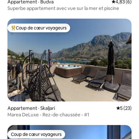
Appartement · Budva
Note moyenn
4,83 (6)
Superbe appartement avec vue sur la mer et piscine
Coup de cœur voyageurs
Coup de cœur voyageurs parmi les plus aimés
Appartement · Skaljari
Note moye
5 (23)
Marea DeLuxe - Rez-de-chaussée - #1
Coup de cœur voyageurs
Coup de cœur voyageurs