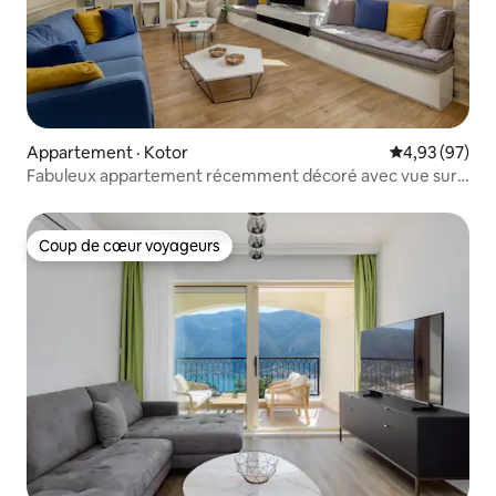
Appartement · Kotor
Note moyenne
4,93 (97)
Fabuleux appartement récemment décoré avec vue sur
la cathédrale
Coup de cœur voyageurs
Coup de cœur voyageurs