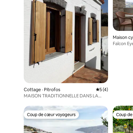
Maison cy
Falcon Ey
pierre
Cottage · Pitrofos
Note moyenne de 
5 (4)
MAISON TRADITIONNELLE DANS LA
RÉGION DE PITROFOS, ANDROS
Coup de cœur voyageurs
Coup de
Coup de cœur voyageurs
Coup de