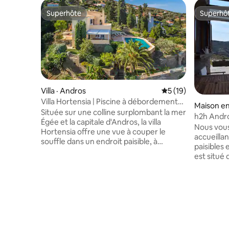
Superhôte
Superhô
Superhôte
Superhô
Villa · Andros
Note moyenne de 5
5 (19)
Villa Hortensia | Piscine à débordement
Maison en 
et vue sur la mer
Située sur une colline surplombant la mer
h2h Andr
Égée et la capitale d'Andros, la villa
vous à An
Nous vous
Hortensia offre une vue à couper le
accueilla
souffle dans un endroit paisible, à
paisibles 
proximité de Chora et de plusieurs
est situé 
plages célèbres. Également entouré d'un
d'Andros p
jardin spectaculaire à plusieurs niveaux,
confortab
avec de la pelouse, des cyprès, divers
esthétique
types de roses ainsi que des orangers,
La vue su
des citronniers, des oliviers et des
maison pe
hortensias, pour ne citer que quelques-
des famil
uns des éléments qui composent le
des voyage
paysage luxuriant. La piscine privée est