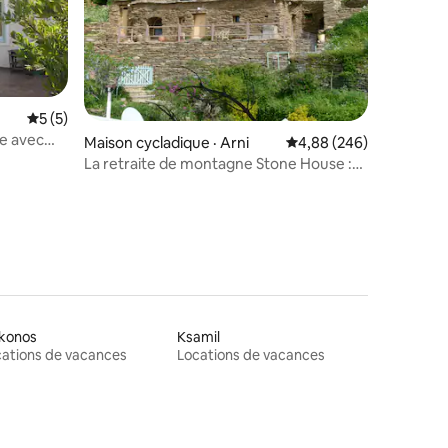
res
Note moyenne de 5 sur 5, 5 commentaires
5 (5)
e avec
Maison cycladique · Arni
Note moyenne de 4,88 
4,88 (246)
La retraite de montagne Stone House :
ouverte toute l'année.
konos
Ksamil
ations de vacances
Locations de vacances