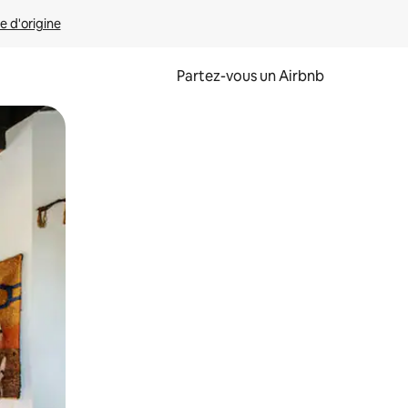
e d'origine
Partez-vous un Airbnb
et en les faisant glisser.