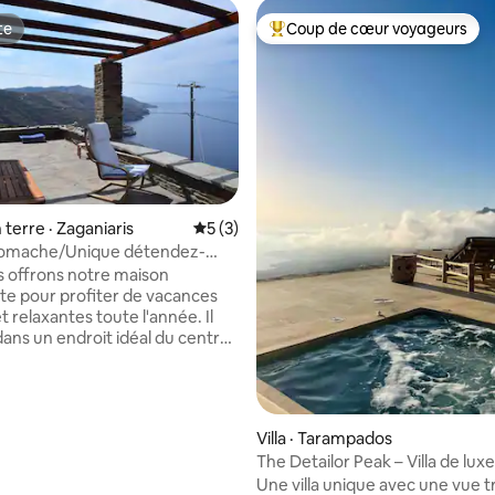
te
Coup de cœur voyageurs
te
Coup de cœur voyageurs parmi 
 sur 5, 19 commentaires
terre · Zaganiaris
Note moyenne de 5 sur 5, 3 commentai
5 (3)
omache/Unique détendez-
dros près de 4 plages
 offrons notre maison
nte pour profiter de vacances
et relaxantes toute l'année. Il
dans un endroit idéal du centre
our son exploration. Il est
le, fonctionnel avec une
 particulière et équipé du WiFi.
r la mer Égée est magnifique. La
Villa · Tarampados
ut accueillir confortablement
The Detailor Peak – Villa de lux
les avec enfants, des couples et
3 chambres/3 salles de bain
Une villa unique avec une vue tr
urs solitaires. À proximité se