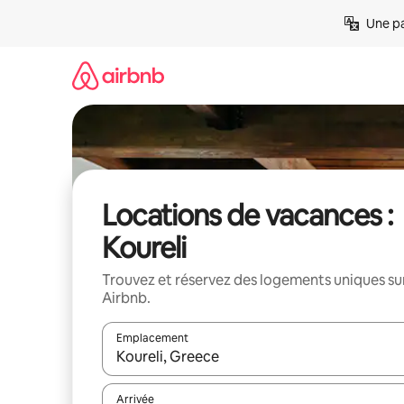
Aller
Une pa
directement
au
contenu
Locations de vacances :
Koureli
Trouvez et réservez des logements uniques su
Airbnb.
Emplacement
Quand les résultats sont affichés, parcourez-les en 
Arrivée