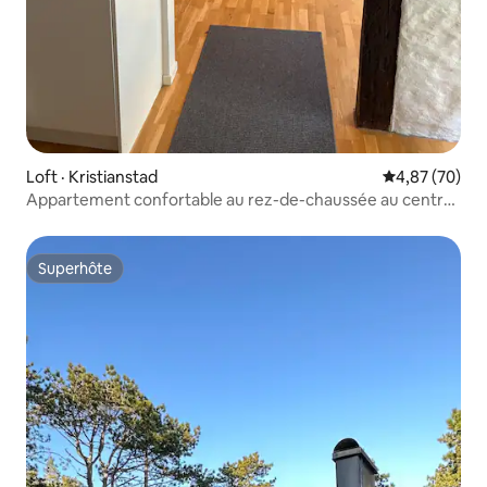
Loft · Kristianstad
Note moyenne
4,87 (70)
Appartement confortable au rez-de-chaussée au centre
de Kristianstad
Superhôte
Superhôte