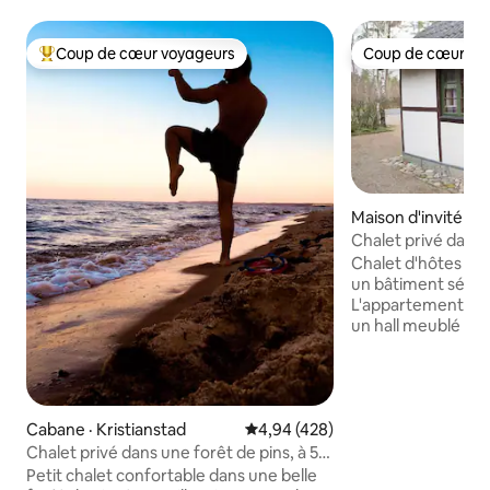
Coup de cœur voyageurs
Coup de cœur vo
Coup de cœur voyageurs parmi les plus aimés
Coup de cœur vo
Maison d'invité · B
Chalet privé dans 
Chalet d'hôtes à l
un bâtiment sépar
L'appartement a u
un hall meublé ains
et fait 35 m ². Emplacement confortable
au bord de la forêt
(4-5 km). Parfait p
Blekinge. Bromölla beaux sentiers de
Cabane · Kristianstad
Note moyenne de 4,94 sur 5, 4
4,94 (428)
randonnée/vélo en
d'Ivösjön, dans la 
Chalet privé dans une forêt de pins, à 5
Sölvesborg à 12 km , un vi
minutes de la plage.
Petit chalet confortable dans une belle