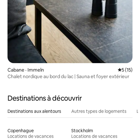
Cabane · Immeln
Note moye
5 (15)
Chalet nordique au bord du lac | Sauna et foyer extérieur
Destinations à découvrir
Destinations aux alentours
Autres types de logements
L
Copenhague
Stockholm
Locations de vacances
Locations de vacances