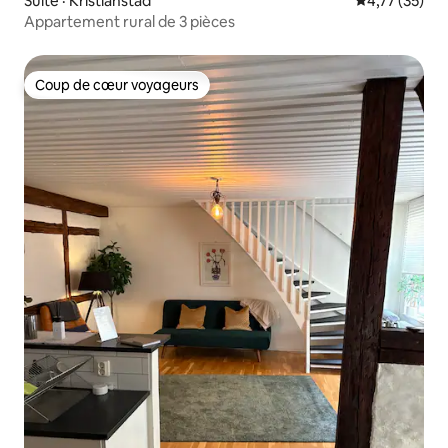
Suite · Kristianstad
Note moyenne
4,77 (35)
Appartement rural de 3 pièces
Coup de cœur voyageurs
Coup de cœur voyageurs