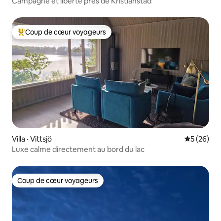
Campagne et liberté près de Kristianstad
Coup de cœur voyageurs
Coup de cœur voyageurs parmi les plus aimés
Villa · Vittsjö
Note moye
5 (26)
Luxe calme directement au bord du lac
Coup de cœur voyageurs
Coup de cœur voyageurs