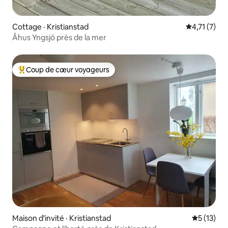
Cottage · Kristianstad
Note moyenn
4,71 (7)
Åhus Yngsjö près de la mer
Coup de cœur voyageurs
Coup de cœur voyageurs parmi les plus aimés
Maison d'invité · Kristianstad
Note moye
5 (13)