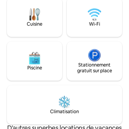
comprend un beau salon avec une
recherchent l'exp
télévision à écran plat et une cuisine
aiment la simplicit
entièrement équipée avec un four et un
moments de silenc
réfrigérateur. Chaque chambre dispose
beauté est dans le
Cuisine
Wi-Fi
de sa propre salle de bain. Le minibar fait
vous aimez la nat
partie des deux appartements de luxe.
vous êtes les bien
Stationnement
Piscine
gratuit sur place
Climatisation
D'autres superbes locations de vacances