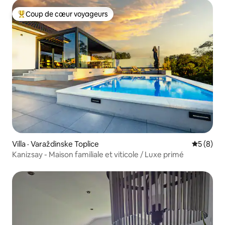
Coup de cœur voyageurs
Coup de cœur voyageurs parmi les plus aimés
Villa · Varaždinske Toplice
Note moy
5 (8)
Kanizsay - Maison familiale et viticole / Luxe primé