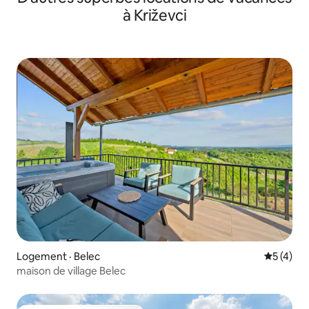
à Križevci
Logement · Belec
Note moy
5 (4)
maison de village Belec