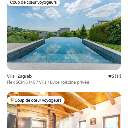
Coup de cœur voyageurs
Coup de cœur voyageurs
Villa · Zagreb
Note moye
5 (11)
Flex SCINS 140 / Villa / Luxe /piscine privée
Coup de cœur voyageurs
Coup de cœur voyageurs parmi les plus aimés