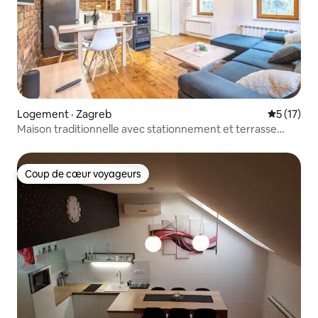
Logement · Zagreb
Note moye
5 (17)
Maison traditionnelle avec stationnement et terrasse
Majda
Coup de cœur voyageurs
Coup de cœur voyageurs