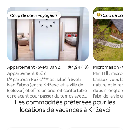
Coup de cœur voyageurs
Coup de cœur 
Coup de cœur voyageurs
Coup de cœur voy
Appartement · Sveti Ivan Žab
Note moyenne de 4,94 sur 5, 
4,94 (18)
Micromaison · Vini
no
Appartement Ružić
Mini Hill : micro-
L'Apartman Ružić**** est situé à Sveti
Laissez-vous tente
Ivan Žabno (entre Križevci et la ville de
nature et le repos
Bjelovar) et offre un endroit confortable
depuis longtemps. 
et relaxant pour passer du temps avec
l'abri de la vie quo
Les commodités préférées pour les
vos proches. Notre logement offre une
colline, un endroit
connexion Wi-Fi gratuite et un parking
détendre, profiter
locations de vacances à Križevci
gratuit. Près de notre appartement et
nature. 💚 Ceci n'est pas un
de notre chambre, vous avez un bar où
hébergement touri
vous pourrez déguster des boissons
Hill est un endroit
locales. L'appartement de luxe 4 étoiles
recherchent plus q