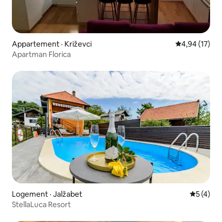
Appartement · Križevci
Note moyenne
4,94 (17)
Apartman Florica
Logement · Jalžabet
Note moy
5 (4)
StellaLuca Resort