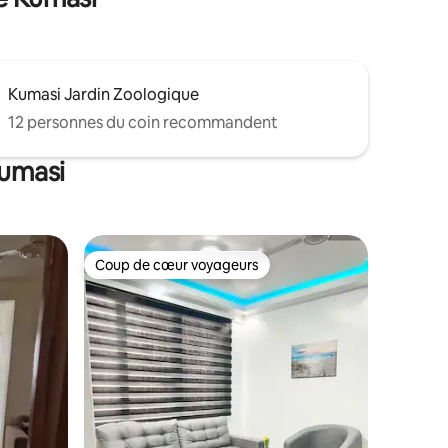
ée.
Kumasi Jardin Zoologique
12 personnes du coin recommandent
Kumasi
Coup de cœur voyageurs
Coup de cœur voyageurs