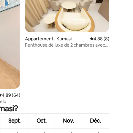
Appartement · Kumasi
Note moyenne de 4,8
4,88 (8)
Penthouse de luxe de 2 chambres avec
res
piscine
Note moyenne de 4,89 sur 5, 64 commentaires
4,89 (64)
eld
umasi?
Sept.
Oct.
Nov.
Déc.