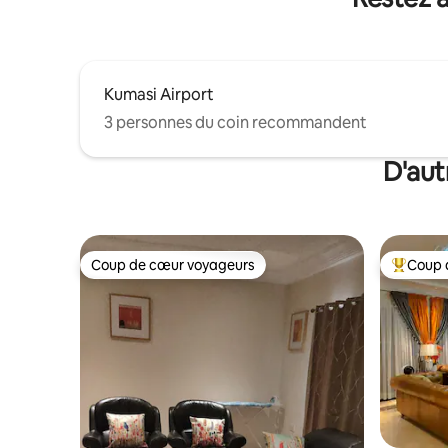
gestionnaires sur place et un personnel
Kumasi • Idéal pour les séjours d'affaires
dévoué pour vous servir.
et d'agr
Kumasi Airport
3 personnes du coin recommandent
D'aut
Coup de cœur voyageurs
Coup 
Coup de cœur voyageurs
Coup de 