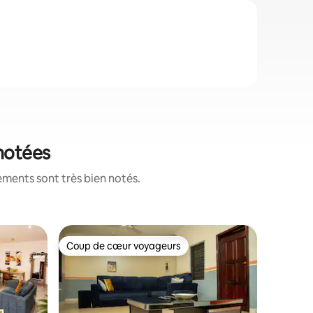
 notées
ements sont très bien notés.
Condo · 
Coup de cœur voyageurs
Coup
Coup de cœur voyageurs
Coup de
HideHau
Détendez
unique et
vous sen
appartem