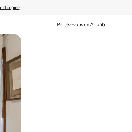
e d'origine
Partez-vous un Airbnb
et en les faisant glisser.