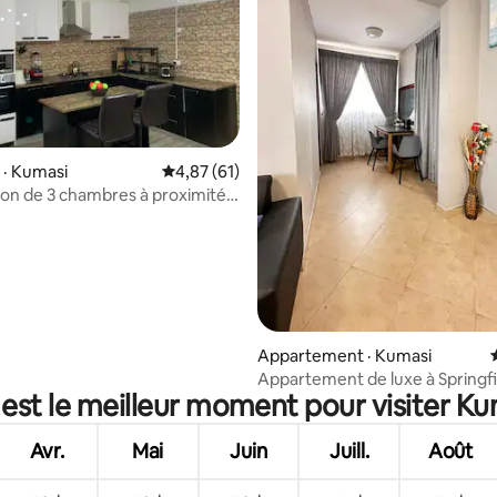
 sur 5, 54 commentaires
 · Kumasi
Note moyenne de 4,87 sur 5, 61 commentai
4,87 (61)
son de 3 chambres à proximité
e commercial de Kumasi
Appartement · Kumasi
Appartement de luxe à Springfi
est le meilleur moment pour visiter K
Avr.
Mai
Juin
Juill.
Août