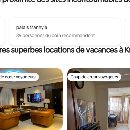
* Chambre propre et désinfect
ément
* Stationnement sécurisé
palais Manhyia
39 personnes du coin recommandent
res superbes locations de vacances à 
de cœur voyageurs
Coup de cœur voyageurs
cœur voyageurs parmi les plus aimés
Coup de cœur voyageurs