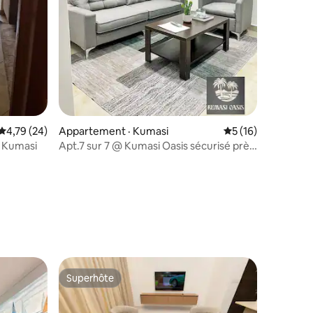
res
Note moyenne de 4,79 sur 5, 24 commentaires
4,79 (24)
Appartement · Kumasi
Note moyenne de 5
5 (16)
 Kumasi
Apt.7 sur 7 @ Kumasi Oasis sécurisé près
de KNUST
Superhôte
Superhôte