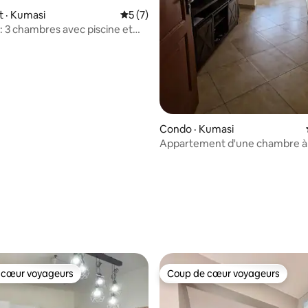
 · Kumasi
Note moyenne de 5 sur 5, 7 commentai
5 (7)
: 3 chambres avec piscine et
x événements
Condo · Kumasi
Appartement d'une chambre à
 sur 5, 73 commentaires
 cœur voyageurs
Coup de cœur voyageurs
 cœur voyageurs
Coup de cœur voyageurs