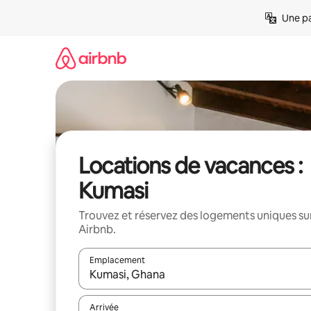
Aller
Une pa
directement
au
contenu
Locations de vacances :
Kumasi
Trouvez et réservez des logements uniques su
Airbnb.
Emplacement
Quand les résultats sont affichés, parcourez-les en 
Arrivée