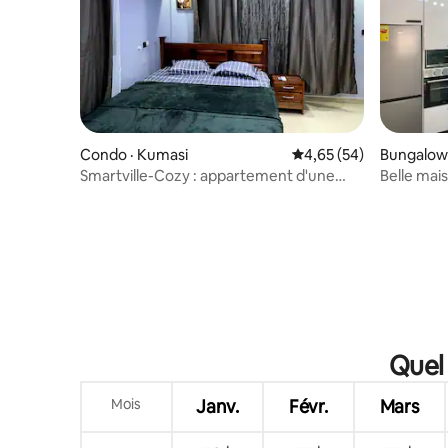
Condo · Kumasi
Note moyenne de 4,65
4,65 (54)
Bungalow
Smartville-Cozy : appartement d'une
Belle mai
chambre dans une résidence sécurisée
du centr
Quel 
Mois
Janv.
Févr.
Mars