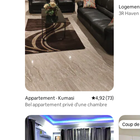
Logement
3R Haven 
accès au
Appartement · Kumasi
Note moyenne de 4,92
4,92 (73)
Bel appartement privé d'une chambre
Coup de
Coup de