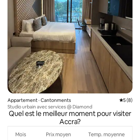
Appartement · Cantonments
Note moy
5 (8)
Studio urbain avec services @ Diamond
Quel est le meilleur moment pour visiter
Accra?
Mois
Prix moyen
Temp. moyenne