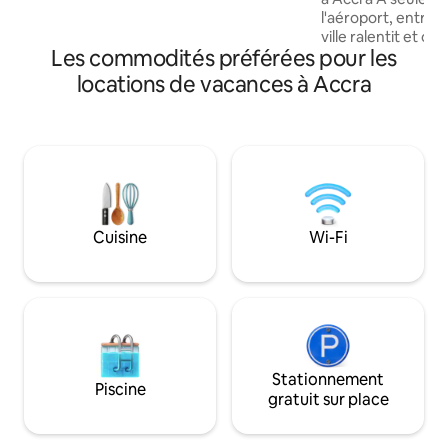
l'aéroport, entrez
ville ralentit et où
Les commodités préférées pour les
dessus. Notre ref
deux chambres à 
locations de vacances à Accra
Airport Residential
moderne à une at
reposante. Réveil
lumière douce, d
espaces généreux 
quartiers les plus 
votre porte. Pour l
escapades romanti
Cuisine
Wi-Fi
séjours, un servic
gratuit à l'aéropo
conditions généra
disponible sur de
Stationnement
Piscine
gratuit sur place