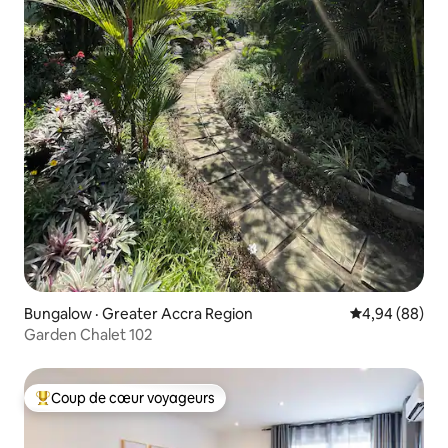
Bungalow · Greater Accra Region
Note moyenne
4,94 (88)
Garden Chalet 102
Coup de cœur voyageurs
Coup de cœur voyageurs parmi les plus aimés