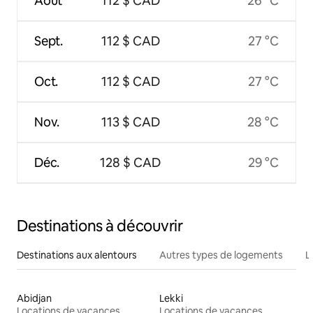
Août
112 $ CAD
26 °C
Sept.
112 $ CAD
27 °C
Oct.
112 $ CAD
27 °C
Nov.
113 $ CAD
28 °C
Déc.
128 $ CAD
29 °C
Destinations à découvrir
Destinations aux alentours
Autres types de logements
L
Abidjan
Lekki
Locations de vacances
Locations de vacances