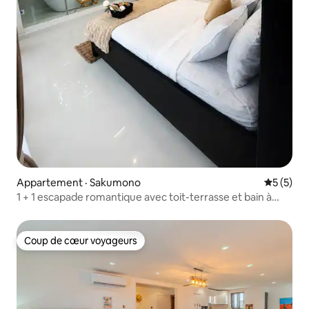
Appartement · Sakumono
Note moy
5 (5)
1 + 1 escapade romantique avec toit-terrasse et bain à
remous
Coup de cœur voyageurs
Coup de cœur voyageurs