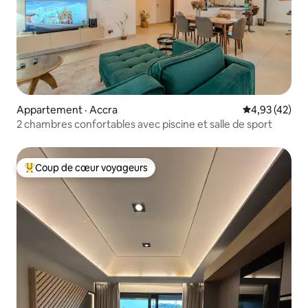
Appartement · Accra
Note moyenne
4,93 (42)
2 chambres confortables avec piscine et salle de sport
Coup de cœur voyageurs
Coup de cœur voyageurs parmi les plus aimés