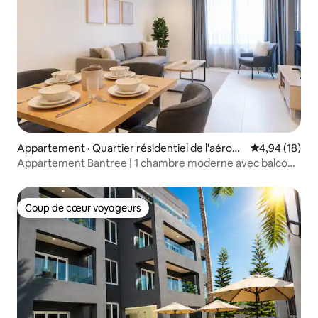
Appartement · Quartier résidentiel de l'aéropo
Note moyenne
4,94 (18)
rt
Appartement Bantree | 1 chambre moderne avec balcon,
piscine et gym
Coup de cœur voyageurs
Coup de cœur voyageurs