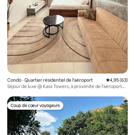
Condo · Quartier résidentiel de l'aéroport
Note moyenne
4,95 (63)
Séjour de luxe @ Kass Towers, à proximité de l'aéroport
D'ACCRA
Coup de cœur voyageurs
Coup de cœur voyageurs