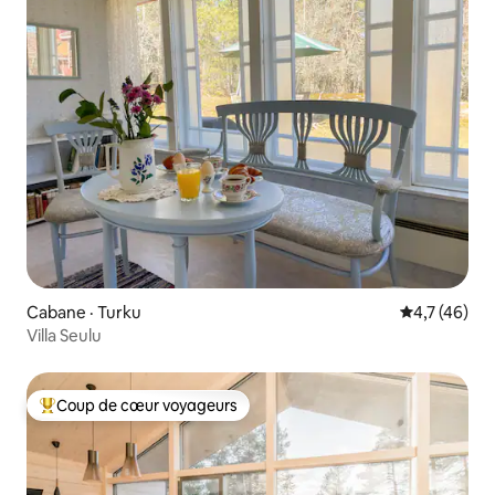
Cabane · Turku
Note moyenn
4,7 (46)
Villa Seulu
Coup de cœur voyageurs
Coup de cœur voyageurs parmi les plus aimés