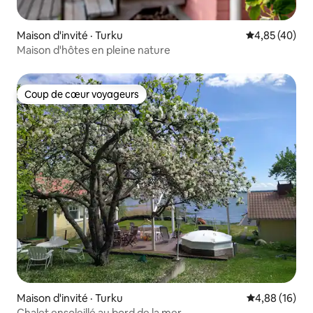
Maison d'invité · Turku
Note moyenne
4,85 (40)
Maison d'hôtes en pleine nature
Coup de cœur voyageurs
Coup de cœur voyageurs
Maison d'invité · Turku
Note moyenne
4,88 (16)
Chalet ensoleillé au bord de la mer