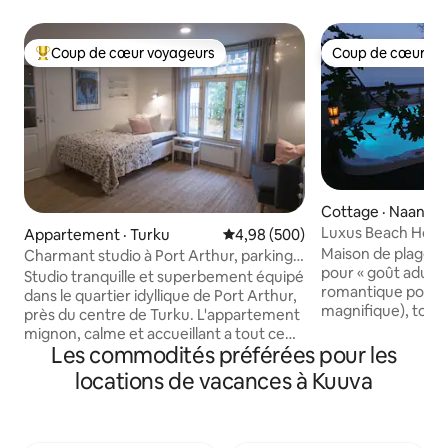
Coup de cœur voyageurs
Coup de cœur vo
Coup de cœur voyageurs parmi les plus aimés
Coup de cœur vo
Cottage · Naantali
Luxus Beach House 
Appartement · Turku
Note moyenne de 4,98 sur 5, 5
4,98 (500)
pour deux
Maison de plage sur
Charmant studio à Port Arthur, parking
pour « goût adulte
gratuit
Studio tranquille et superbement équipé
romantique pour 
dans le quartier idyllique de Port Arthur,
magnifique), toile
près du centre de Turku. L'appartement
barbecue à gaz, pl
mignon, calme et accueillant a tout ce
jacuzzi sont à l'us
Les commodités préférées pour les
dont vous avez besoin pour un séjour
voyageurs. Des é
plus court ou plus long. Entrée privée
locations de vacances à Kuuva
par exemple le wifi,
dans la cour calme, arrivée facile 24 h/24
vaisselle, le lave-va
et 7 j/7 avec une boîte à clés,
micro-ondes, le café
stationnement gratuit dans la rue,
des détergents se
bonnes connexions de transport et tous