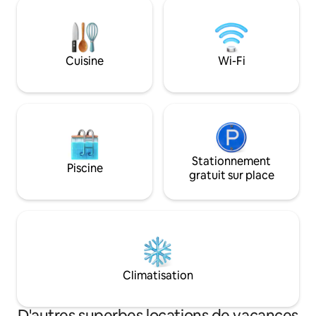
cabane. Canapé-li
les services à proximité, mais votre
cm d'épaisseur et 
propre tranquillité. Une belle maison en
Prix maximum deu
bois rose vous invite à vous détendre, à
propre linge de lit
faire du télétravail ou à passer une nuit
Cuisine
Wi-Fi
la visite. Pas à lo
de passage. Veuillez demander un quota
pour les locations plus longues!
Stationnement
Piscine
gratuit sur place
Climatisation
D'autres superbes locations de vacances