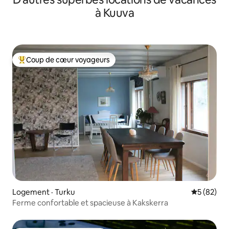
à Kuuva
Coup de cœur voyageurs
Coup de cœur voyageurs parmi les plus aimés
Logement · Turku
Note moye
5 (82)
Ferme confortable et spacieuse à Kakskerra