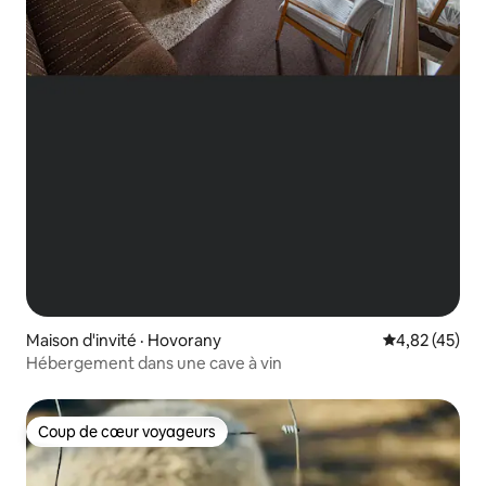
Maison d'invité · Hovorany
Note moyenne
4,82 (45)
Hébergement dans une cave à vin
Coup de cœur voyageurs
Coup de cœur voyageurs