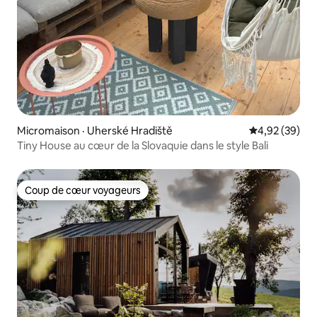
Micromaison · Uherské Hradiště
Note moyenne
4,92 (39)
Tiny House au cœur de la Slovaquie dans le style Bali
Coup de cœur voyageurs
Coup de cœur voyageurs