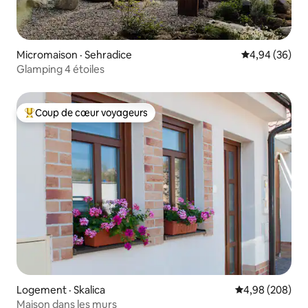
Micromaison · Sehradice
Note moyenne
4,94 (36)
Glamping 4 étoiles
Coup de cœur voyageurs
Coup de cœur voyageurs parmi les plus aimés
Logement · Skalica
Note moyenne 
4,98 (208)
Maison dans les murs