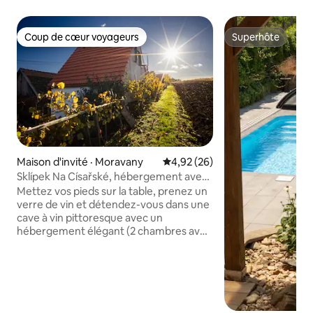
Coup de cœur voyageurs
Superhôte
Coup de cœur voyageurs
Superhôte
Maison d'invité · Moravany
Note moyenne de 4,92 sur 5, 
4,92 (26)
Sklípek Na Císařské, hébergement avec
un verre de vin
Mettez vos pieds sur la table, prenez un
verre de vin et détendez-vous dans une
cave à vin pittoresque avec un
hébergement élégant (2 chambres avec
4 lits, cuisine avec coin salon, salle de
bain avec toilettes, cave voûtée
d’origine) à Moravany près de Kyjov. La
ruelle calme de la cave est située à la
périphérie du village avec vue sur les
montagnes de Chřiby, au centre de la