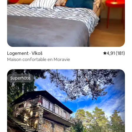
Logement · Vlkoš
Note moyenne 
4,91 (181)
Maison confortable en Moravie
Superhôte
Superhôte