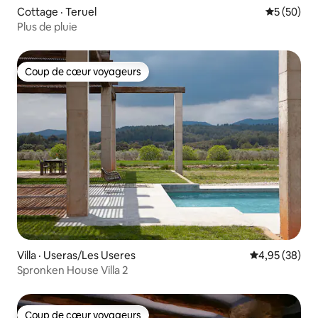
Cottage · Teruel
Note moye
5 (50)
Plus de pluie
Coup de cœur voyageurs
Coup de cœur voyageurs
Villa · Useras/Les Useres
Note moyenne
4,95 (38)
Spronken House Villa 2
Coup de cœur voyageurs