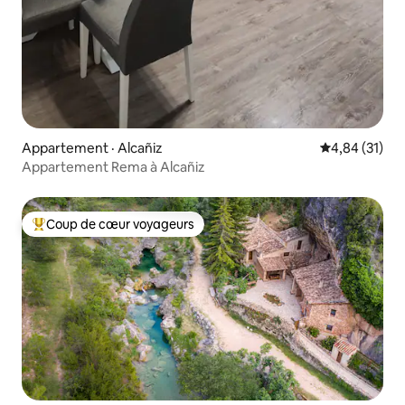
Appartement · Alcañiz
Note moyenne
4,84 (31)
Appartement Rema à Alcañiz
Coup de cœur voyageurs
Coup de cœur voyageurs parmi les plus aimés