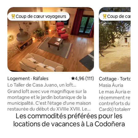
Coup de cœur voyageurs
Coup de cœur 
Coup de cœur voyageurs parmi les plus aimés
Coup de cœur voy
Logement · Ráfales
Note moyenne de 4,96 sur 5, 1
4,96 (111)
Cottage · Tortosa
Lo Taller de Casa Juano, un loft
Masia Àuria
spectaculaire.
Grand loft avec vue magnifique sur la
Le mas Àuria est 
montagne et le jardin botanique de la
récemment restaur
municipalité. C'est l'étage d'une maison
contreforts du Mo
restaurée du début du XVIIIe XVIII. Le
Cardó) totalement
Les commodités préférées pour les
loft est ouvert, il dispose d'un espace
d'excellentes vue
avec un lit double et deux terrasses, un
Massif des Ports et
locations de vacances à La Codoñera
autre espace salle à manger avec une
C'est un endroit id
télévision intelligente et des canapés et
détendre et profi