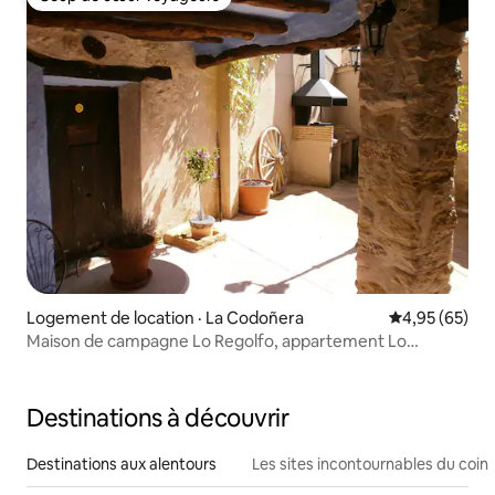
Coup de cœur voyageurs
Logement de location · La Codoñera
Note moyenne
4,95 (65)
Maison de campagne Lo Regolfo, appartement Lo
Raconet
Destinations à découvrir
Destinations aux alentours
Les sites incontournables du coin