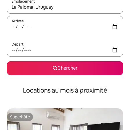
Emplacement
Quand les résultats sont affichés, parcourez-les en utilisant les 
Arrivée
Départ
Chercher
Locations au mois à proximité
Superhôte
Superhôte