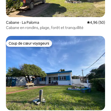
Cabane · La Paloma
Note moyenne
4,96 (50)
Cabane en rondins, plage, forêt et tranquillité
Coup de cœur voyageurs
Coup de cœur voyageurs