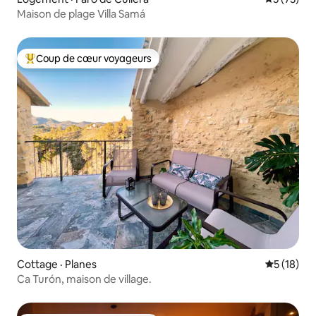
Maison de plage Villa Samá
Coup de cœur voyageurs
Coup de cœur voyageurs parmi les plus aimés
Cottage · Planes
Note moye
5 (18)
Ca Turón, maison de village.