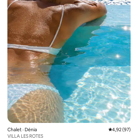
Chalet · Dénia
Note moyenne
4,92 (97)
VILLA LES ROTES