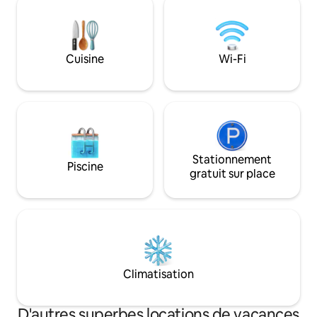
restaurants locaux, etc. Nous avons une
entre amis. Le fait
immense pergola en bois, de l'eau du
centre urbain garan
citern, de l'électricité solaire avec 5 kW
intimité. Nous v
de batery, 2 douches.
d'avoir un véhicul
Cuisine
Wi-Fi
compris pour accé
collecte des ordur
Stationnement
Piscine
gratuit sur place
Climatisation
D'autres superbes locations de vacances