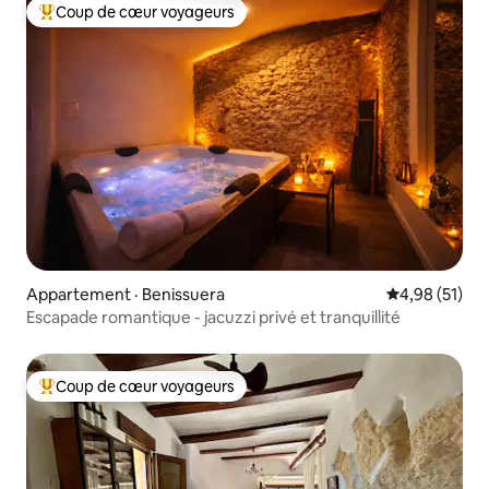
Coup de cœur voyageurs
Coup de cœur voyageurs parmi les plus aimés
Appartement · Benissuera
Note moyenne
4,98 (51)
Escapade romantique - jacuzzi privé et tranquillité
Coup de cœur voyageurs
Coup de cœur voyageurs parmi les plus aimés