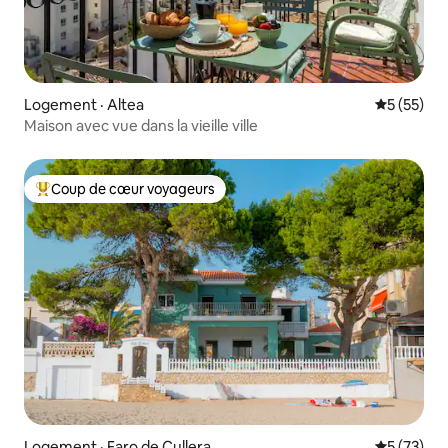
Logement · Altea
Note moye
5 (55)
Maison avec vue dans la vieille ville
Coup de cœur voyageurs
Coup de cœur voyageurs parmi les plus aimés
Logement · Faro de Cullera
Note moye
5 (73)