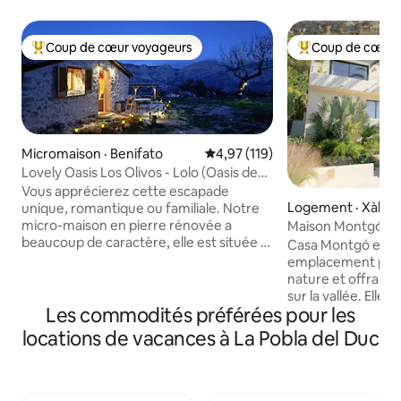
Coup de cœur voyageurs
Coup de cœur 
Coup de cœur voyageurs parmi les plus aimés
Coup de cœur voy
Micromaison · Benifato
Note moyenne de 4,97 sur 5, 1
4,97 (119)
Lovely Oasis Los Olivos - Lolo (Oasis de
charme)
Vous apprécierez cette escapade
Logement · Xàbia
unique, romantique ou familiale. Notre
micro-maison en pierre rénovée a
Maison Montgó
beaucoup de caractère, elle est située à
Casa Montgó est s
côté du célèbre château de Guadalest
emplacement privi
et la vue sur la montagne depuis le
nature et offrant
terrain est à couper le souffle. L'accès
sur la vallée. Elle 
est très facile à côté de la route cv-70, et
Les commodités préférées pour les
quartier résidentie
vous pouvez vous déconnecter
ceux qui recherche
locations de vacances à La Pobla del Duc
pleinement dans la nature, découvrir
et la détente. Spa
cette région authentique, faire des
avec une décorati
promenades, faire du kayak au lac, faire
dont vous avez be
du vélo, manger dans de nombreux
confortable et ino