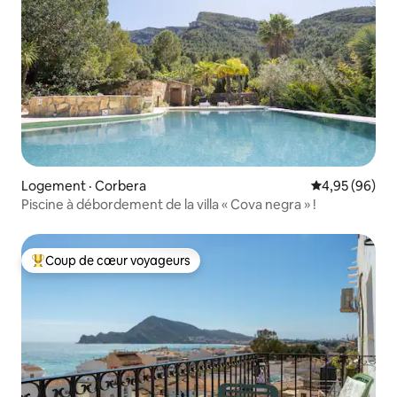
Logement · Corbera
Note moyenne
4,95 (96)
Piscine à débordement de la villa « Cova negra » !
Coup de cœur voyageurs
Coup de cœur voyageurs parmi les plus aimés