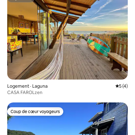
Superhôte
Logement · Laguna
Note moy
5 (4)
CASA FAROLzen
Coup de cœur voyageurs
Coup de cœur voyageurs