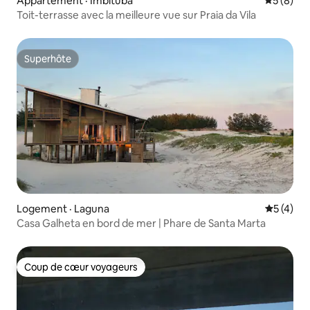
Appartement · Imbituba
Note moy
5 (8)
Toit-terrasse avec la meilleure vue sur Praia da Vila
Superhôte
Superhôte
Logement · Laguna
Note moy
5 (4)
Casa Galheta en bord de mer | Phare de Santa Marta
Coup de cœur voyageurs
Coup de cœur voyageurs