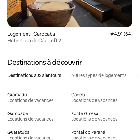
Logement · Garopaba
Note moyenne
4,91 (64)
Hôtel Casa do Céu Loft 2
Destinations à découvrir
Destinations aux alentours
Autres types de logements
L
Gramado
Canela
Locations de vacances
Locations de vacances
Garopaba
Ponta Grossa
Locations de vacances
Locations de vacances
Guaratuba
Pontal do Paraná
Locations de vacances
Locations de vacances