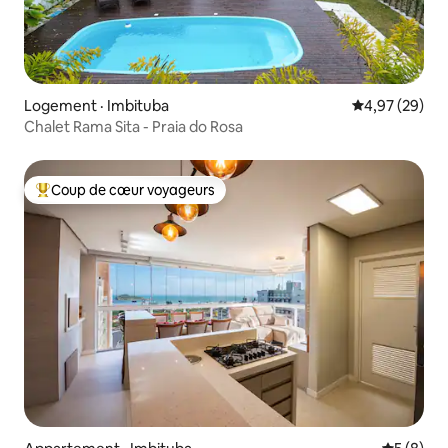
Logement · Imbituba
Note moyenne
4,97 (29)
Chalet Rama Sita - Praia do Rosa
Coup de cœur voyageurs
Coup de cœur voyageurs parmi les plus aimés