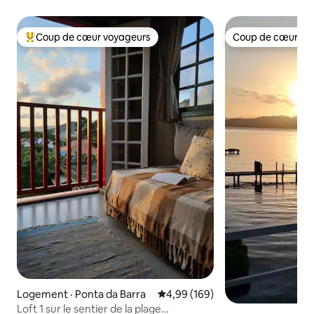
Coup de cœur voyageurs
Coup de cœur vo
Coup de cœur voyageurs parmi les plus aimés
Coup de cœur vo
Logement · Ponta da Barra
Note moyenne de 4,99 sur 5, 1
4,99 (169)
Loft 1 sur le sentier de la plage