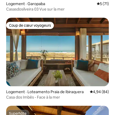
Logement · Garopaba
Note moye
5 (71)
Casasdosilveira 03 Vue sur la mer
Coup de cœur voyageurs
Coup de cœur voyageurs
Logement · Loteamento Praia de Ibiraquera
Note moyenne
4,94 (84)
Casa dos Imbês - Face à la mer
Superhôte