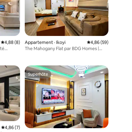
Note moyenne de 4,88 sur 5, 8 commentaires
4,88 (8)
Appartement · Ikoyi
Note moyenne de 4,86
4,86 (59)
ité
The Mahogany Flat par BDG Homes |
res
Ikoyi
Superhôte
Superhôte
Note moyenne de 4,86 sur 5, 7 commentaires
4,86 (7)