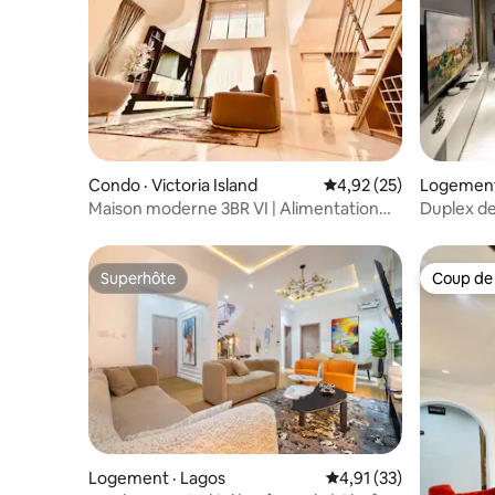
Condo · Victoria Island
Note moyenne de 4,92
4,92 (25)
Logement 
Maison moderne 3BR VI | Alimentation
Duplex de
24/7 près de l'hôtel Eko
électricité
Superhôte
Coup de
Superhôte
Coup de
Logement · Lagos
Note moyenne de 4,91
4,91 (33)