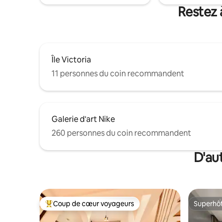
7 jours sur 7, d'un ascenseur, etc., le tout
Restez 
dans un emplacement central privilégié,
à proximité des meilleurs restaurants,
salons et lieux de vie nocturne.
Île Victoria
11 personnes du coin recommandent
Galerie d'art Nike
260 personnes du coin recommandent
D'au
Coup de cœur voyageurs
Superhô
Coup de cœur voyageurs parmi les plus aimés
Superhô