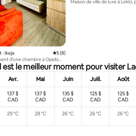
Maison de ville de luxe à Lekki, 
Électricité et sécurité 24 h/24, 7
· Ikeja
Note moyenne de 5 sur 5, 8 commentai
5 (8)
ent d'une chambre à Opebi
 est le meilleur moment pour visiter L
 repas confortable
Avr.
Mai
Juin
Juill.
Août
137 $
137 $
135 $
125 $
125 $
CAD
CAD
CAD
CAD
CAD
29 °C
28 °C
26 °C
26 °C
26 °C