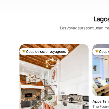
Lagos
Les voyageurs sont unanimes
Coup de cœur voyageurs
Coup 
Coup de cœur voyageurs parmi les plus aimés
Coup de 
Apparteme
Lekki
The Found