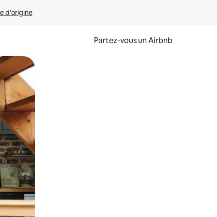
e d'origine
Partez-vous un Airbnb
et en les faisant glisser.