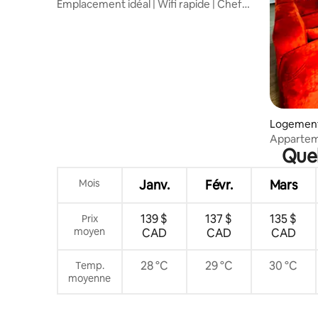
Emplacement idéal | Wifi rapide | Chef
sur demande | Coffre-fort
Logement 
Appartem
Quel
avec coin
Mois
Janv.
Févr.
Mars
139 $
137 $
135 $
Prix
moyen
CAD
CAD
CAD
28 °C
29 °C
30 °C
Temp.
moyenne