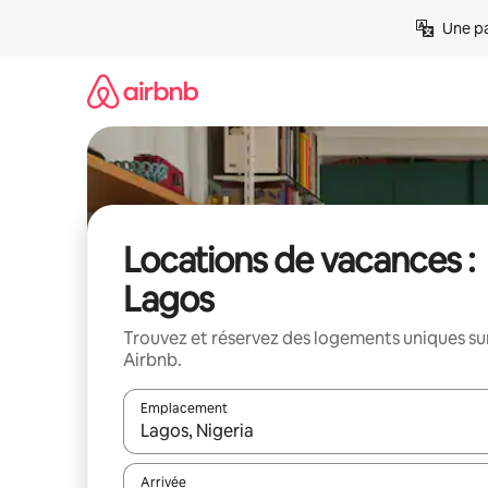
Aller
Une pa
directement
au
contenu
Locations de vacances :
Lagos
Trouvez et réservez des logements uniques su
Airbnb.
Emplacement
Quand les résultats sont affichés, parcourez-les en 
Arrivée