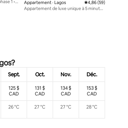
phase 1 •
Appartement · Lagos
Note moyenne de 4,86
4,86 (59)
 j/7
Appartement de luxe unique à 5 minutes
de l'aéroport près d'Ikeja GRA
res
agos?
Sept.
Oct.
Nov.
Déc.
125 $
131 $
134 $
153 $
CAD
CAD
CAD
CAD
26 °C
27 °C
27 °C
28 °C