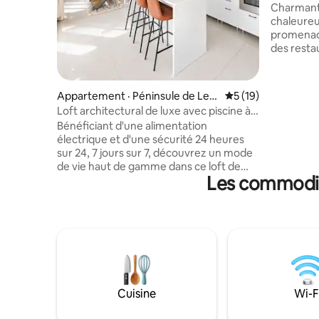
Charmant 
chaleureu
promenade
des resta
l'Admiralt
Détendez-
profitez d
Appartement · Péninsule de Lek
Note moyenne de 5
5 (19)
satellite,
ki
Loft architectural de luxe avec piscine à
optique u
Lekki Phase 1
Bénéficiant d'une alimentation
alimentat
électrique et d'une sécurité 24 heures
jouissance
sur 24, 7 jours sur 7, découvrez un mode
climatisat
de vie haut de gamme dans ce loft de
sur 7. Résidence calme. L'expérience
Les commodité
designer architectural à Lekki Phase 1.
n'est ada
Avec ses hauts plafonds spectaculaires,
est strict
son escalier remarquable, ses finitions en
l'intérieu
bois chaleureux, ses intérieurs soignés et
ne pas ré
ses touches de luxe modernes, cet
des voya
espace unique allie style et confort avec
aisance. Profitez d'une cuisine
entièrement équipée, d'une télévision
intelligente, d'une connexion Wi-Fi
Cuisine
Wi-F
rapide, d'une piscine, d'une salle de
sport, de l'électricité 24 heures sur 24,