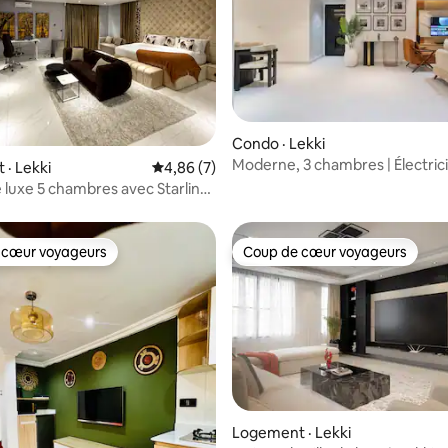
Condo · Lekki
Moderne, 3 chambres | Électric
 sur 5, 25 commentaires
· Lekki
Note moyenne de 4,86 sur 5, 7 commentai
4,86 (7)
24 h/24, 7 j/7 | Wi-Fi rapide | PS5
 luxe 5 chambres avec Starlink,
 24 h/24, 7 j/7 à Lekki
 cœur voyageurs
Coup de cœur voyageurs
 cœur voyageurs
Coup de cœur voyageurs
 sur 5, 33 commentaires
Logement · Lekki