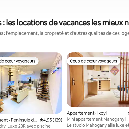
 : les locations de vacances les mieux 
 : l'emplacement, la propreté et d'autres qualités de ces log
de cœur voyageurs
Coup de cœur voyageurs
cœur voyageurs parmi les plus aimés
Coup de cœur voyageurs
Appartement · Ikoyi
Mini appartement Mahogany |
nt · Péninsule de
Note moyenne de 4,95 sur 5, 129 commentai
4,95 (129)
Alimentation 24h/24 et 7j/7 | Él
Le studio Mahogany allie luxe e
ry. Luxe 2BR avec piscine