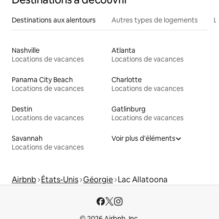
Destinations aux alentours
Autres types de logements
L
Nashville
Atlanta
Locations de vacances
Locations de vacances
Panama City Beach
Charlotte
Locations de vacances
Locations de vacances
Destin
Gatlinburg
Locations de vacances
Locations de vacances
Savannah
Voir plus d'éléments
Locations de vacances
Airbnb
États-Unis
Géorgie
Lac Allatoona
© 2026 Airbnb, Inc.