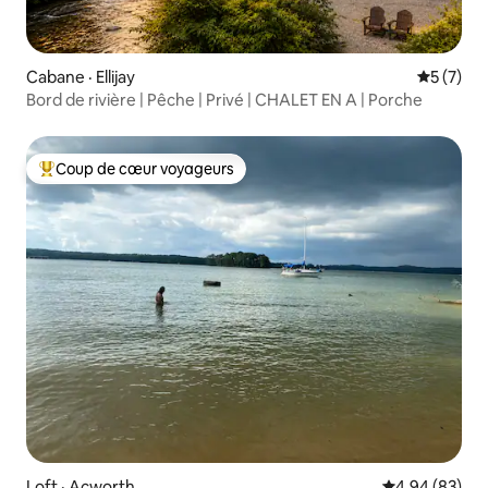
Cabane · Ellijay
Note moy
5 (7)
Bord de rivière | Pêche | Privé | CHALET EN A | Porche
Coup de cœur voyageurs
Coup de cœur voyageurs parmi les plus aimés
Loft · Acworth
Note moyenne
4,94 (83)