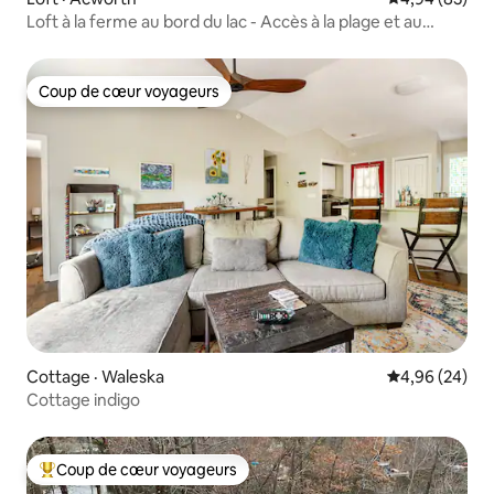
Loft à la ferme au bord du lac - Accès à la plage et au
ruisseau
Coup de cœur voyageurs
Coup de cœur voyageurs
Cottage · Waleska
Note moyenne
4,96 (24)
Cottage indigo
Coup de cœur voyageurs
Coup de cœur voyageurs parmi les plus aimés