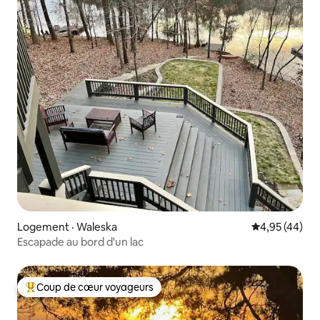
Logement · Waleska
Note moyenne
4,95 (44)
Escapade au bord d'un lac
Coup de cœur voyageurs
Coup de cœur voyageurs parmi les plus aimés