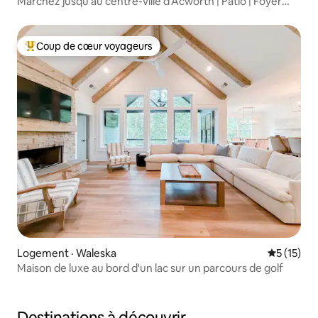
Marchez jusqu'au centre-ville d'Acworth | Patio | Foyer
extérieur
Coup de cœur voyageurs
Coup de cœur voyageurs parmi les plus aimés
Logement · Waleska
Note moye
5 (15)
Maison de luxe au bord d'un lac sur un parcours de golf
Destinations à découvrir