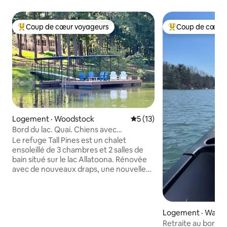
Coup de cœur voyageurs
Coup de cœur 
Coup de cœur voyageurs parmi les plus aimés
Coup de cœur voy
Logement · Woodstock
Note moyenne de 5 sur 5, 
5 (13)
Bord du lac. Quai. Chiens avec
supplément. Complexe sportif à 15 mi.
Le refuge Tall Pines est un chalet
ensoleillé de 3 chambres et 2 salles de
bain situé sur le lac Allatoona. Rénovée
avec de nouveaux draps, une nouvelle
décoration et de nouveaux meubles
d'extérieur, cette retraite très populaire
offre une cuisine gastronomique avec
les épices et huiles essentielles et un
Logement · Wales
coin café, un grand salon spacieux, un
Retraite au bord du 
porche vitré, un foyer, des kayaks, des