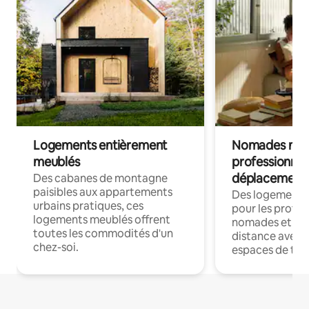
Logements entièrement
Nomades num
meublés
professionnel
déplacement
Des cabanes de montagne
paisibles aux appartements
Des logements
urbains pratiques, ces
pour les profes
logements meublés offrent
nomades et trav
toutes les commodités d'un
distance avec le
chez-soi.
espaces de trav