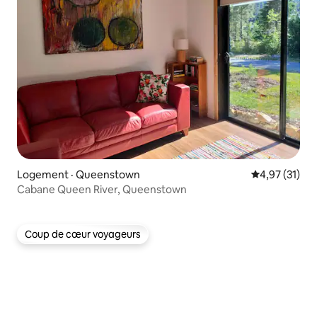
Logement · Queenstown
Note moyenne
4,97 (31)
Cabane Queen River, Queenstown
Coup de cœur voyageurs
Coup de cœur voyageurs