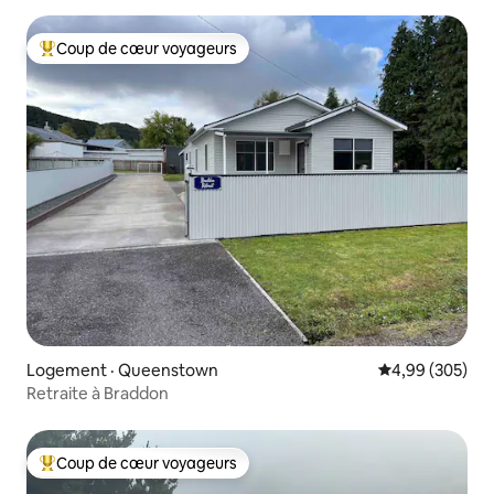
Coup de cœur voyageurs
Coup de cœur voyageurs parmi les plus aimés
Logement · Queenstown
Note moyenne 
4,99 (305)
Retraite à Braddon
Coup de cœur voyageurs
Coup de cœur voyageurs parmi les plus aimés