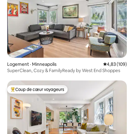
Logement · Minneapolis
Note moyenne 
4,83 (109)
SuperClean, Cozy & FamilyReady by West End Shoppes
Coup de cœur voyageurs
Coup de cœur voyageurs parmi les plus aimés