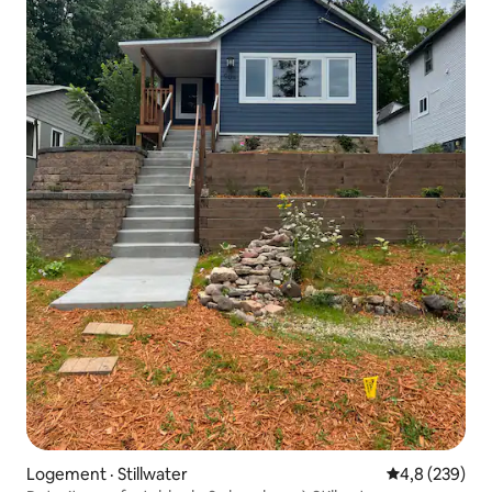
Logement · Stillwater
Note moyenne
4,8 (239)