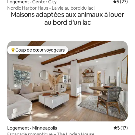
Logement · Center City
Note moye
5 (27)
Nordic Harbor Haus - La vie au bord du lac !
Maisons adaptées aux animaux à louer
au bord d'un lac
Coup de cœur voyageurs
Coup de cœur voyageurs parmi les plus aimés
Logement · Minneapolis
Note moye
5 (17)
Escapade romantique – The Linden House