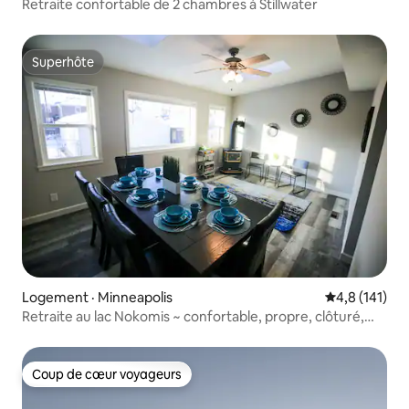
Retraite confortable de 2 chambres à Stillwater
Superhôte
Superhôte
Logement · Minneapolis
Note moyenne
4,8 (141)
Retraite au lac Nokomis ~ confortable, propre, clôturé,
jeux
Coup de cœur voyageurs
Coup de cœur voyageurs