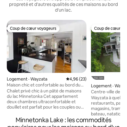
propreté et d'autres qualités de ces maisons au bord
d'un lac.
Coup de cœur voyageurs
Coup de cœur vo
Coup de cœur voyageurs
Coup de cœur vo
Logement · Wayzata
Note moyenne de 4,96 sur 5, 
4,96 (23)
Maison chic et confortable au bord du
Logement · Wayz
lac | À 5 min du centre-ville de Wayzata
Chalet privé chic à un pâté de maisons
Centre-ville de W
du lac Minnetonka Cet appartement
du café
Wayzata à quelque
deux chambres ultraconfortable et
restaurants, parcs,
douillet est parfait pour les couples ou
magasins, tramway
les petites familles. Marchez jusqu'au lac,
bateau, natation. 
explorez Excelsior (12 min) ou Wayzata
Minnetonka Lake : les commodités
clôturé, 3 niveau
(5 min), et profitez d'une coopérative et
offre une grande c