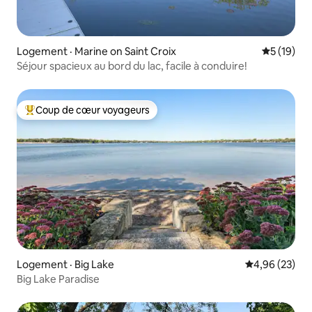
Logement · Marine on Saint Croix
Note moye
5 (19)
Séjour spacieux au bord du lac, facile à conduire!
Coup de cœur voyageurs
Coup de cœur voyageurs parmi les plus aimés
Logement · Big Lake
Note moyenne
4,96 (23)
Big Lake Paradise