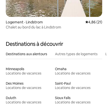
Logement · Lindstrom
Note moyenne
4,86 (21)
Chalet au bord du lac à Lindstrom
Destinations à découvrir
Destinations aux alentours
Autres types de logements
L
Minneapolis
Omaha
Locations de vacances
Locations de vacances
Des Moines
Saint-Paul
Locations de vacances
Locations de vacances
Duluth
Sioux Falls
Locations de vacances
Locations de vacances