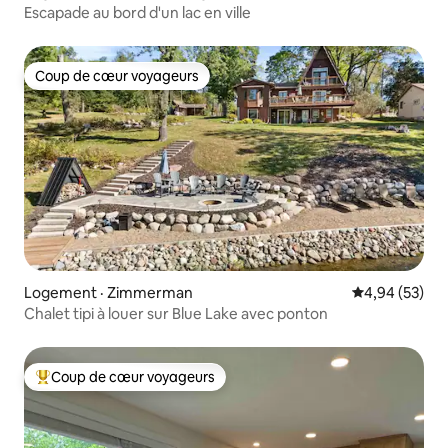
Escapade au bord d'un lac en ville
Coup de cœur voyageurs
Coup de cœur voyageurs
Logement · Zimmerman
Note moyenne
4,94 (53)
Chalet tipi à louer sur Blue Lake avec ponton
Coup de cœur voyageurs
Coup de cœur voyageurs parmi les plus aimés