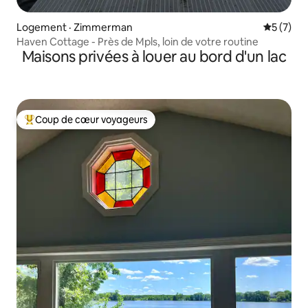
Logement · Zimmerman
Note moy
5 (7)
Haven Cottage - Près de Mpls, loin de votre routine
Maisons privées à louer au bord d'un lac
Coup de cœur voyageurs
Coup de cœur voyageurs parmi les plus aimés