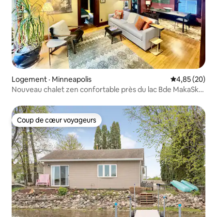
Logement · Minneapolis
Note moyenne
4,85 (20)
Nouveau chalet zen confortable près du lac Bde MakaSka
et Harriet
Coup de cœur voyageurs
Coup de cœur voyageurs