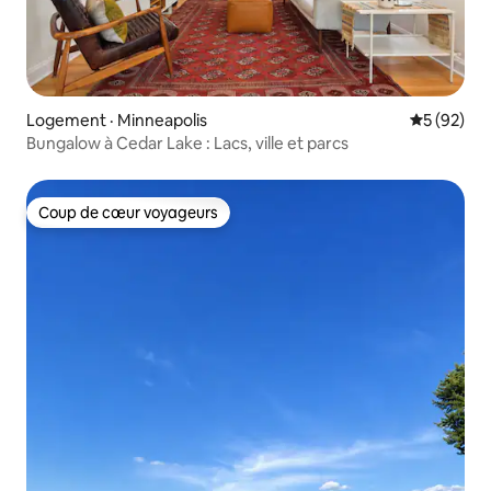
Logement · Minneapolis
Note moye
5 (92)
Bungalow à Cedar Lake : Lacs, ville et parcs
Coup de cœur voyageurs
Coup de cœur voyageurs