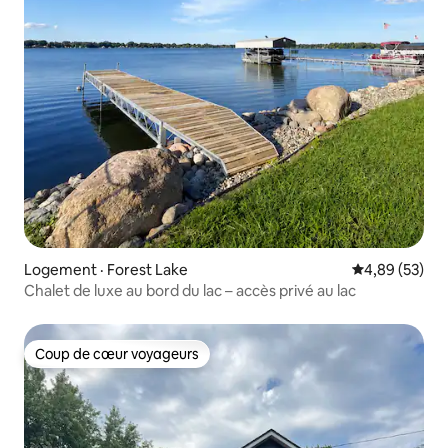
Logement · Forest Lake
Note moyenne
4,89 (53)
Chalet de luxe au bord du lac – accès privé au lac
Coup de cœur voyageurs
Coup de cœur voyageurs