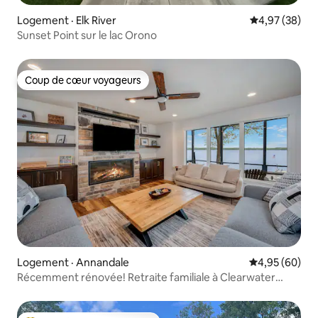
Logement · Elk River
Note moyenne
4,97 (38)
Sunset Point sur le lac Orono
Coup de cœur voyageurs
Coup de cœur voyageurs
Logement · Annandale
Note moyenne
4,95 (60)
Récemment rénovée! Retraite familiale à Clearwater
Lake!