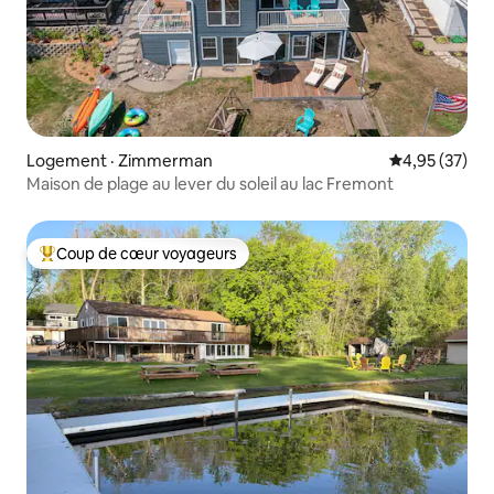
Logement · Zimmerman
Note moyenne
4,95 (37)
Maison de plage au lever du soleil au lac Fremont
Coup de cœur voyageurs
Coup de cœur voyageurs parmi les plus aimés