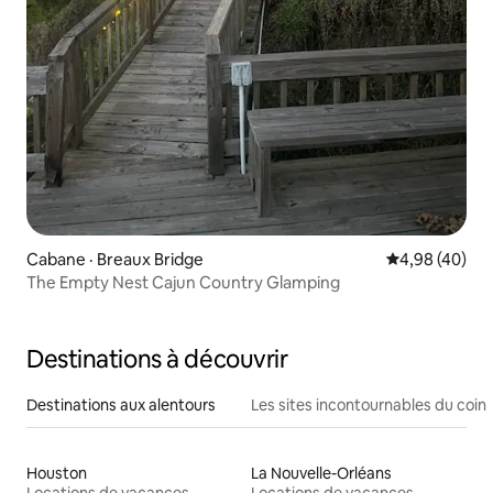
Cabane · Breaux Bridge
Note moyenne
4,98 (40)
The Empty Nest Cajun Country Glamping
Destinations à découvrir
Destinations aux alentours
Les sites incontournables du coin
Houston
La Nouvelle-Orléans
Locations de vacances
Locations de vacances