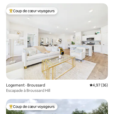
Coup de cœur voyageurs
Coup de cœur voyageurs parmi les plus aimés
Logement · Broussard
Note moyenne
4,97 (36)
Escapade à Broussard Hill
Coup de cœur voyageurs
Coup de cœur voyageurs parmi les plus aimés