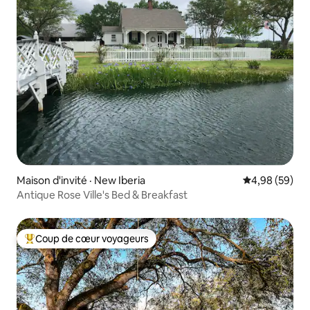
Maison d'invité · New Iberia
Note moyenne
4,98 (59)
Antique Rose Ville's Bed & Breakfast
Coup de cœur voyageurs
Coup de cœur voyageurs parmi les plus aimés