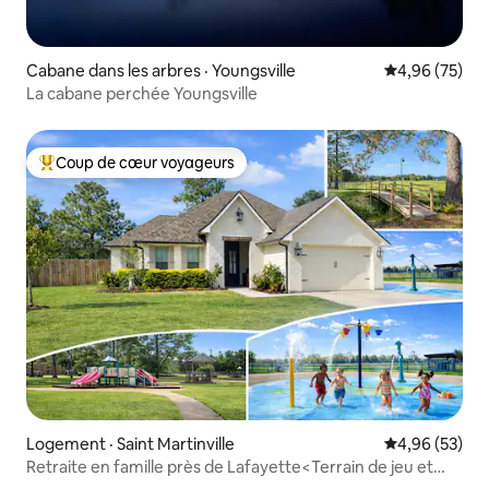
Cabane dans les arbres · Youngsville
Note moyenne
4,96 (75)
La cabane perchée Youngsville
Coup de cœur voyageurs
Coup de cœur voyageurs parmi les plus aimés
Logement · Saint Martinville
Note moyenne
4,96 (53)
Retraite en famille près de Lafayette<Terrain de jeu et
parc>