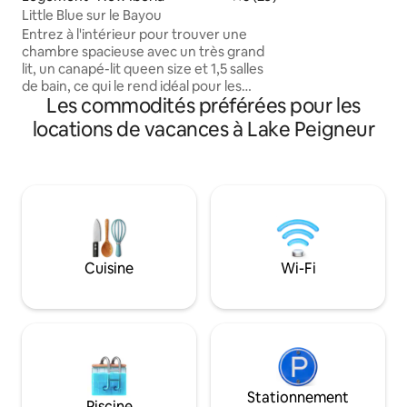
linge/sèche-linge 
Little Blue sur le Bayou
- Draps, articles d
Entrez à l'intérieur pour trouver une
produits de premiè
chambre spacieuse avec un très grand
- Excellent empla
lit, un canapé-lit queen size et 1,5 salles
restaurants et les 
de bain, ce qui le rend idéal pour les
Tous les appareils
Les commodités préférées pour les
couples, les petites familles ou une
cuisiner
escapade tranquille entre amis. La
locations de vacances à Lake Peigneur
cuisine est le rêve de tout cuisinier, avec
un four commercial, des appareils
électroménagers haut de gamme et des
ustensiles de cuisine, avec beaucoup
d'espace pour préparer des plats locaux.
Passez vos journées à profiter de la
terrasse surplombant le bayou avec un
café au lever du soleil ou détendez-vous
Cuisine
Wi-Fi
avec un verre de vin après un plongeon
dans la piscine en contrebas. Il y a aussi
un canoë et un kayak.
Stationnement
Piscine