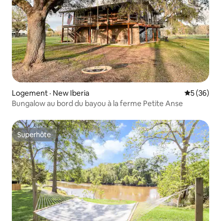
Logement · New Iberia
Note moye
5 (36)
Bungalow au bord du bayou à la ferme Petite Anse
Superhôte
Superhôte