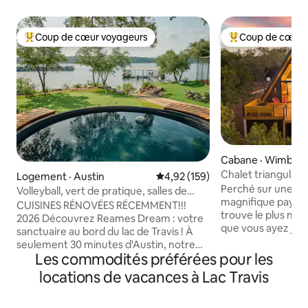
Coup de cœur voyageurs
Coup de cœur 
Coup de cœur voyageurs parmi les plus aimés
Coup de cœur voy
Cabane · Wimberl
Chalet triangulai
Logement · Austin
Note moyenne de 4,92 sur 5, 1
4,92 (159)
la nature **jacuzzi
Perché sur une col
Volleyball, vert de pratique, salles de
magnifique pays de
jeux, peut accueillir 12 personnes
CUISINES RÉNOVÉES RÉCEMMENT!!!
trouve le plus mag
2026 Découvrez Reames Dream : votre
que vous ayez jam
sanctuaire au bord du lac de Travis ! À
mélange de style d
seulement 30 minutes d'Austin, notre
de touches artisti
Les commodités préférées pour les
refuge chic propose des intérieurs
magnifique. La ca
modernes et une multitude d'activités
locations de vacances à Lac Travis
une poche de nat
de plein air, notamment du volleyball de
3 acres de chênes
plage, du jeu de sacs de maïs, du ping-
Les grandes fenêtr