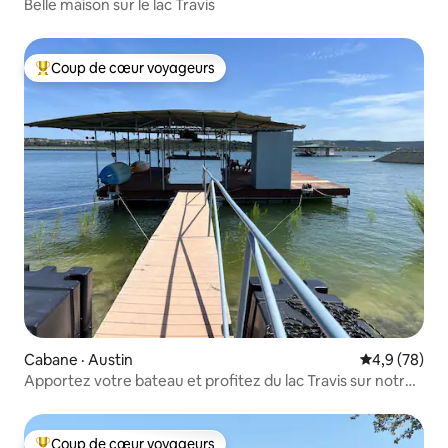
Belle maison sur le lac Travis
Coup de cœur voyageurs
Coup de cœur voyageurs parmi les plus aimés
Cabane · Austin
Note moyenn
4,9 (78)
Apportez votre bateau et profitez du lac Travis sur notre
quai.
Coup de cœur voyageurs