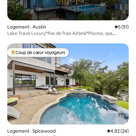
Logement · Austin
Note moye
5 (51)
Lake Travis Luxury*Pas de frais Airbnb*Piscine, spa,
16 personnes
Coup de cœur voyageurs
Coup de cœur voyageurs parmi les plus aimés
Logement · Spicewood
Note moyenne
4,92 (24)