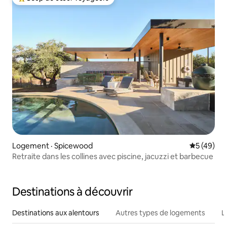
Coup de cœur voyageurs parmi les plus aimés
Logement · Spicewood
Note moye
5 (49)
Retraite dans les collines avec piscine, jacuzzi et barbecue
Destinations à découvrir
Destinations aux alentours
Autres types de logements
L