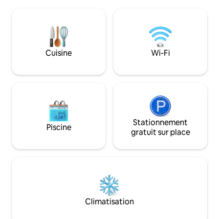
pong, un spa et une piscine, des hamacs,
terrasse surélevé
du billard, des fléchettes, un vert de
incroyable sur le c
pratique, du kayak et plus encore! Les
travers les collines
voyageurs Airbnb bénéficient d'une
sombre met en scè
réduction de 100 $ sur la location de
couper le souffle. 
bateaux pour vivre des aventures
Cuisine
Wi-Fi
extérieure sont la 
aquatiques inoubliables! Nouveau jet ski
maintenant disponible pour les
voyageurs seulement!
Stationnement
Piscine
gratuit sur place
Climatisation