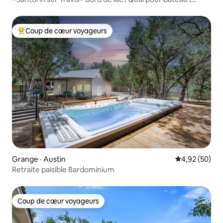
Piscine
Coup de cœur voyageurs
Coup de cœur voyageurs parmi les plus aimés
Grange · Austin
Note moyenne
4,92 (50)
Retraite paisible Bardominium
Coup de cœur voyageurs
Coup de cœur voyageurs